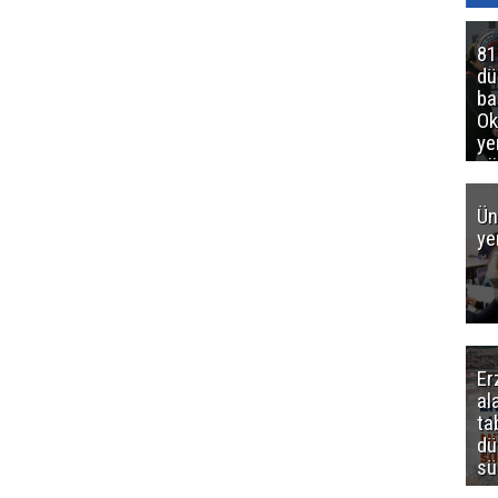
81
d
ba
Ok
ye
gö
Ün
ye
Er
al
ta
dü
sü