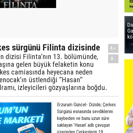
Da
Ga
ko
es sürgünü Filinta dizisinde
A+
en dizisi Filinta’nın 13. bölümünde,
A-
aşına gelen büyük felaketin konu
rkes camiasında heyecana neden
enocak’ın üstlendiği ’’Hasan’’
dramı, izleyicileri gözyaşlarına boğdu.
Erzurum Güncel- Dizide; Çerkes
Sürgünü esnasında sevdiklerini
kaybeden ve bunu uzun süre
saklayan ’Hasan’ adlı çavuşun
üzerinden Çerkeslerin 19.