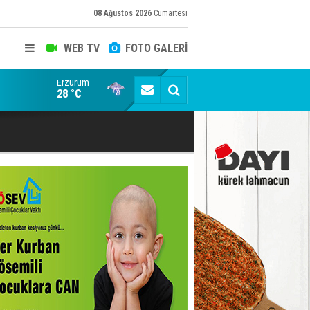
08 Ağustos 2026
Cumartesi
WEB TV
FOTO GALERİ
Erzurum
Gülistan Doku Dosyasında Siyah Helikopter Skandalı:
28 °C