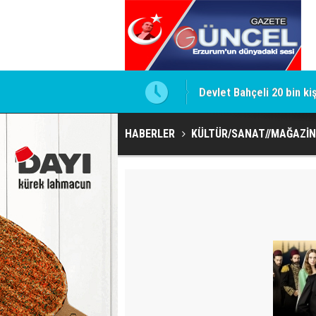
Devlet Bahçeli 20 bin ki
HABERLER
KÜLTÜR/SANAT//MAĞAZİN