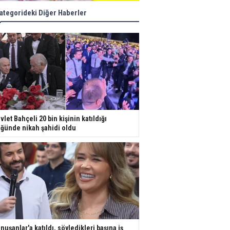
ategorideki Diğer Haberler
vlet Bahçeli 20 bin kişinin katıldığı
ğünde nikah şahidi oldu
nuşanlar'a katıldı, söyledikleri başına iş