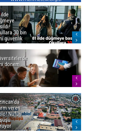
 ilde
Erzurum'da
üğmeye
Kürekle
sıldı!
işlenen
ullara 30 bin
vahşette karar
ni güvenlik
kesinleşti!
revlisi
Yargıtay
cezaları onadı
iversitelerde
Başkan
ni dönem
Sekmen'den
Tercih
Döneminde
Erzurum
Vurgusu
zincan'da
Meteoroloji
arm veren
uyardı!
blo! Nüfus
Doğu'ya yaz
şüşü
gelmeyecek
rüyor