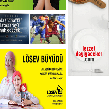
daş 2.hafta
Ömer Arda
latasaray'ı
U20 Millî Takım
nuk edecek
kadrosunda