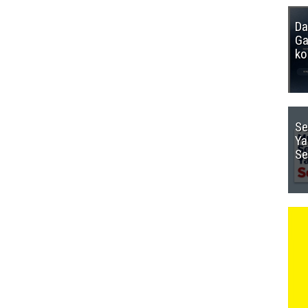
Da
Ga
ko
Se
Ya
Se