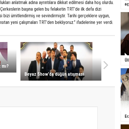
kları anlatmak adına ayrıntılara dikkat edilmesi daha hoş olurdu.
aç
 Çerkeslerin başına gelen bu felaketin TRT’de ilk defa dizi
i bizi ümitlendirmiş ve sevindirmiştir. Tarihi gerçeklere uygun,
ıtan yeni çalışmaları TRT’den bekliyoruz.’’ ifadelerine yer verdi.
Ül
z mı?
Beyaz Show'da düğün atışması
Er