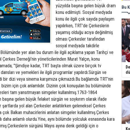
yüzyılda başına gelen büyük dram
Bu K
konu edilmişti. Sosyal medyada
konu ile ilgili çok sayıda paylaşım
yapılırken, TRT’de Çerkeslerin
yaşamış olduğu acıya değinilmiş
olması Çerkesler tarafından
sosyal medyada takdirle
. Bölümünde yer alan bu durum ile ilgili açıklama yapan Tarihçi ve
l Çerkes Derneği’nin yöneticilerinden Murat Yalçın, konu
lamada; ’’Şimdiye kadar, TRT başta olmak üzere birçok tv
De
dansları ve yemekleri ile ilgili programlar yapılırdı.Sürgün ve
dü
ddi bir dizi veya sinema karşımıza çıkmazdı.Bu bağlamda TRT’nin
 bizim için çok anlamlıdır. Dizinin çok konuşulan bu bölümünde
sleri tam yansıtmayan simgeler kullanılmış.1763-1864
 başına gelen büyük felaket sürgün ve soykırım olarak ifade
or şartlarda yol alan Çerkesler anlatılırken geleneksel Çerkes
ha çok Balkan muhacirlerini anlatan simgeler kullanılmış.Çerkes
aydı daha anlamlı olurdu.Yine, aynı bölümde yolculuk esnasında kara
ılmış.Çerkeslerin sürgünü Mayıs ayına denk geldiği için o
Ko