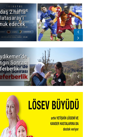
daş 2.hafta
Ömer Arda
latasaray'ı
U20 Millî Takım
nuk edecek
kadrosunda
ydikemer'de
Muğla
ngın Sonrası
Büyükşehir
ferberlik
Tüm
İmkânlarıyla
Yangın
Sahasında