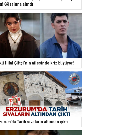
tı! Gözaltına alındı
kü Hilal Çiftçi’nin ailesinde kriz büyüyor!
zurum'da Tarih sıvaların altından çıktı