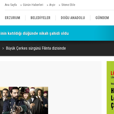
Ana Sayfa
Günün Haberleri
Arşiv
Sitene Ekle
ERZURUM
BELEDİYELER
DOĞU ANADOLU
GÜNDEM
şinin katıldığı düğünde nikah şahidi oldu
SİYASET
AFAD/ SAVAŞ
SPOR
Büyük Çerkes sürgünü Filinta dizisinde
KÜLTÜR/SANAT//MAĞAZİN
BODRUM