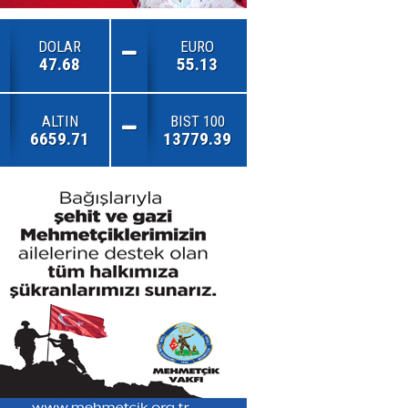
DOLAR
EURO
47.68
55.13
ALTIN
BIST 100
6659.71
13779.39