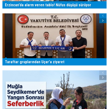
Erzincan'da alarm veren tablo! Nüfus düşüşü sürüyor
Taraftar gruplarından Uçar'a ziyaret