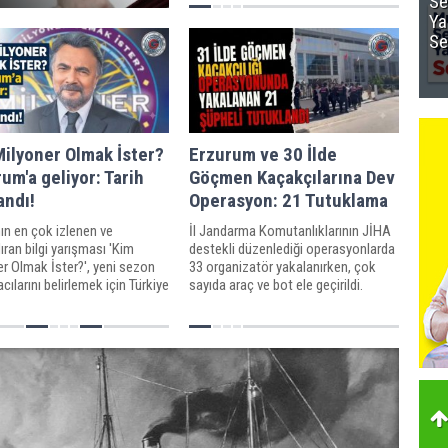
Se
Akçay ve Filiz Kılıç
Ya
Se
ilyoner Olmak İster?
Erzurum ve 30 İlde
um'a geliyor: Tarih
Göçmen Kaçakçılarına Dev
andı!
Operasyon: 21 Tutuklama
ın en çok izlenen ve
İl Jandarma Komutanlıklarının JİHA
ran bilgi yarışması 'Kim
destekli düzenlediği operasyonlarda
r Olmak İster?', yeni sezon
33 organizatör yakalanırken, çok
cılarını belirlemek için Türkiye
sayıda araç ve bot ele geçirildi.
 devam ediyor.