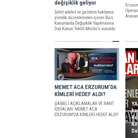
değişiklik geliyor
Erzuru
Operas
Şehit aileleri ve gazilerin haklarına
Aranan
yönelik düzenlemeleri içeren Bazı
Kanunlarda Değişiklik Yapılmasına
Dair Kanun Teklifi Meclis'e sunuldu.
Önemli değişiklikler içeren teklifle
ilgili detaylar belli oldu.
MEMET ACA ERZURUM’DA
KİMLERİ HEDEF ALDI?
YA
ŞAİBELİ AÇIKLAMALAR VE RANT
İDDİALARI: MEMET ACA
ka
ERZURUM’DA KİMLERİ HEDEF ALDI?
Ku
Ko
Da