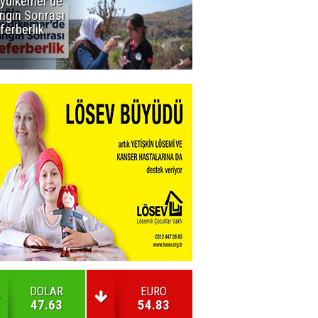
ydikemer'de
Muğla
ngın Sonrası
Büyükşehir
ferberlik
Tüm
İmkânlarıyla
Yangın
Sahasında
DOLAR
EURO
47.63
54.83