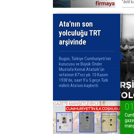
"delil 
tutukla
Ata'nın son
yolculuğu TRT
arşivinde
Bugün, Türkiye Cumhuriyeti'nin
kurucusu ve Büyük Önder
Mustafa Kemal Atatürk'ün
vefatının 87'nci yılı. 10 Kasım
1938'de, saat 9'u 5 geçe Türk
milleti Ata'sını kaybetti.
0
Cumhu
gaze
manş