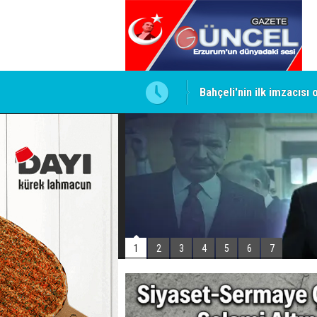
Bahçeli'nin ilk imzacısı
Siyaset-Sermaye Çizgisin
1
2
3
4
5
6
7