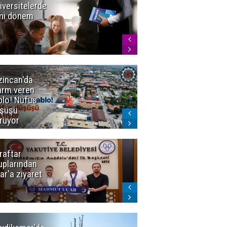
iversitelerde
Başkan
ni dönem
Sekmen'den
Tercih
Döneminde
Erzurum
Vurgusu
zincan'da
Meteoroloji
arm veren
uyardı!
blo! Nüfus
Doğu'ya yaz
şüşü
gelmeyecek
rüyor
raftar
Ligde yeni
uplarından
sezon
ar'a ziyaret
başlıyor! İlk
düdük Bolu'da
çalacak