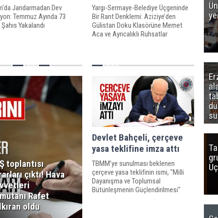
Ün
m'da Jandarmadan Dev
Yargı-Sermaye-Belediye Üçgeninde
ye
yon: Temmuz Ayında 73
Bir Rant Denklemi: Aziziye’den
 Şahıs Yakalandı
Gülistan Doku Klasörüne Memet
Aca ve Ayrıcalıklı Ruhsatlar
Er
al
ta
dü
sü
Devlet Bahçeli, çerçeve
Ta
yasa teklifine imza attı
gr
Ş toplantısı
TBMM’ye sunulması beklenen
Uç
çerçeve yasa teklifinin ismi, "Milli
rarları çıktı! Hava
Dayanışma ve Toplumsal
vvetleri
Bütünleşmenin Güçlendirilmesi"
mutanı Rafet
oldu. Devlet Bahçeli, çerçeve yasa
lkıran oldu
teklifine imza attı. Teklifi Bahçeli ile
birlikte Feti Yıldız, Celal Adan, Erkan