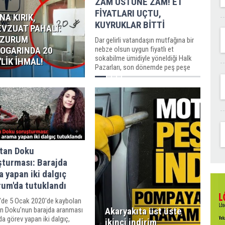
ZAM ÜSTÜNE ZAM! ET
FİYATLARI UÇTU,
NA KIRIK,
KUYRUKLAR BİTTİ
VZUAT PAHALI:
RZURUM
Dar gelirli vatandaşın mutfağına bir
OGARINDA 20
nebze olsun uygun fiyatlı et
sokabilme ümidiyle yöneldiği Halk
'LİK İHMAL!
Pazarları, son dönemde peş peşe
yapılan zamlarla gündemden
düşmüyor.
stan Doku
şturması: Barajda
 yapan iki dalgıç
rum'da tutuklandı
i'de 5 Ocak 2020'de kaybolan
an Doku’nun barajda aranması
Akaryakıta üst üste
da görev yapan iki dalgıç,
ikinci indirim