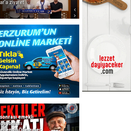
ar'a ziyaret
başlıyor! İlk
düdük Bolu'da
çalacak
sonrası emekli
osyonları
ellendi! Ödemeler
Bala İkra'ya el uzat