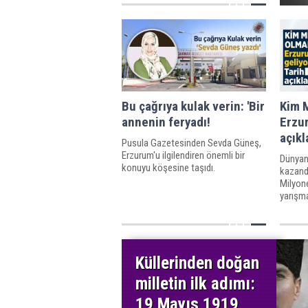
Bu çağrıya kulak verin: 'Bir
Kim M
annenin feryadı!
Erzur
açıkl
Pusula Gazetesinden Sevda Güneş,
Erzurum'u ilgilendiren önemli bir
Dünyan
konuyu köşesine taşıdı.
kazandı
Milyone
yarışma
turuna
Küllerinden doğan
milletin ilk adımı:
19 Mayıs 1919