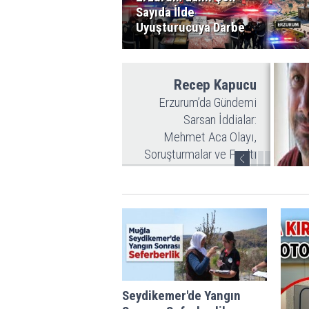
Sayıda İlde
Uyuşturucuya Darbe
Recep Kapucu
Erzurum’da Gündemi
Sarsan İddialar:
Mehmet Aca Olayı,
Soruşturmalar ve Fısıltı
prev
Gazetesi
Seydikemer'de Yangın