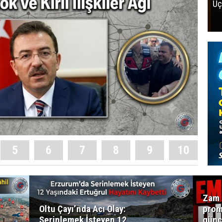
Uç
5
6
7
8
9
10
Zam 
Oltu Çayı’nda Acı Olay:
prom
Serinlemek İsteyen 12
günc