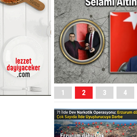
1
2
3
4
Erzurum dâhil Çok