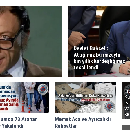
Devlet Bahçeli:
Attığımız bu imzayla
bin yıllık kardeşliğimiz
tescillendi
Er
Kü
iş
va
ke
rum'da 73 Aranan
Memet Aca ve Ayrıcalıklı
Ya
 Yakalandı
Ruhsatlar
ce