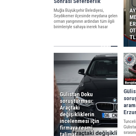
Sonrası Seferberlik
AY
Muğla Büyükşehir Belediyesi,
Seydikemer ilçesinde meydana gelen
ME
orman yangınının ardından tüm ilgili
E
birimleriyle sahaya inerek hasar
OT
tespit ve iyileştirme çalışmalarına
TL
başladı. Yangından etkilenen
vatandaşlara yönelik desteklerin,
hasar tespit komisyonu
Güli
Gülistan Doku
soru
soruşturması:
arama
Araçtaki
Erzu
değişikliklerin
incelenmesi için
Tuncel
firmaya resmi
Gülist
sırasın
talimat