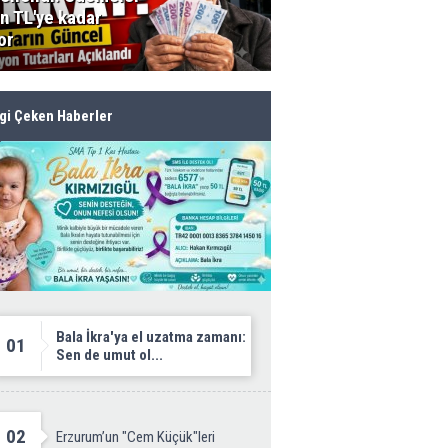
in TL'ye kadar
zamanı: Sen de umu
or
ol...
lgi Çeken Haberler
Hafiye
Gö
k Parti il Başkanı kim
Ha
olacak!
Bala İkra'ya el uzatma zamanı:
01
Sen de umut ol...
02
Erzurum’un "Cem Küçük"leri