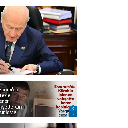
Şenkaya Belediy
Başkanı Görbil
CHP'den istifa ett
Partiye mi Geçec
zurum'da
Erzurum dâhil
rekle
Çok Sayıda
lenen
İlde
hşette karar
Uyuşturucuya
sinleşti!
Darbe
rgıtay
zaları onadı