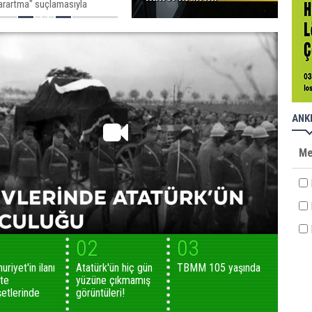
karartma" suçlamasıyla
ndı
ANK
Me
H
1
02
03
riyet'in ilanı
Atatürk'ün hiç gün
TBMM 105 yaşında
te
yüzüne çıkmamış
etlerinde
görüntüleri!