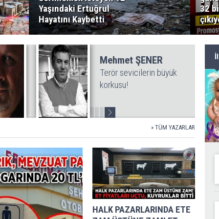
Yaşındaki Ertuğrul
32 b
Hayatını Kaybetti
çıkıy
İ
Mehmet ŞENER
Terör sevicilerin büyük
A
korkusu!
next
»
TÜM YAZARLAR
HALK PAZARLARINDA ETE