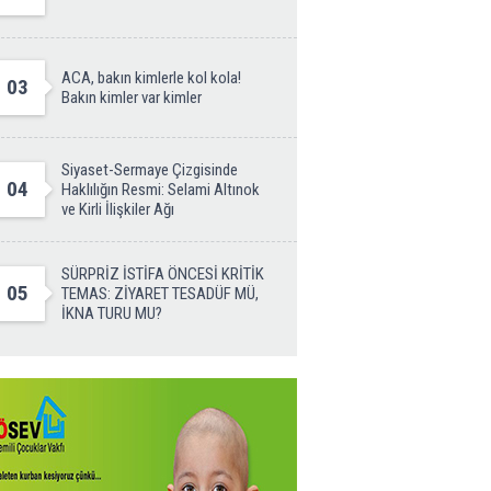
ACA, bakın kimlerle kol kola!
03
Bakın kimler var kimler
Siyaset-Sermaye Çizgisinde
04
Haklılığın Resmi: Selami Altınok
ve Kirli İlişkiler Ağı
SÜRPRİZ İSTİFA ÖNCESİ KRİTİK
05
TEMAS: ZİYARET TESADÜF MÜ,
İKNA TURU MU?