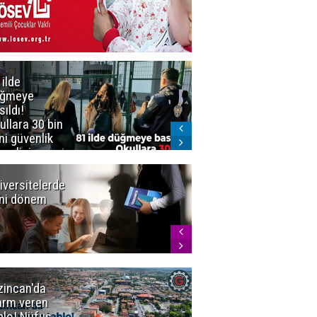
 ilde
Erzurum'da
üğmeye
Kürekle
sıldı!
işlenen
ullara 30 bin
vahşette karar
ni güvenlik
kesinleşti!
revlisi
Yargıtay
cezaları onadı
iversitelerde
Başkan
ni dönem
Sekmen'den
Tercih
Döneminde
Erzurum
Vurgusu
zincan'da
Meteoroloji
arm veren
uyardı!
blo! Nüfus
Doğu'ya yaz