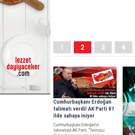
1
2
3
4
Cumhurbaşkanı Erdoğan
talimatı verdi! AK Parti 81
ilde sahaya iniyor
Cumhurbaşkanı Erdoğan’ın
So
talimatıyla AK Parti, “Terörsüz
so