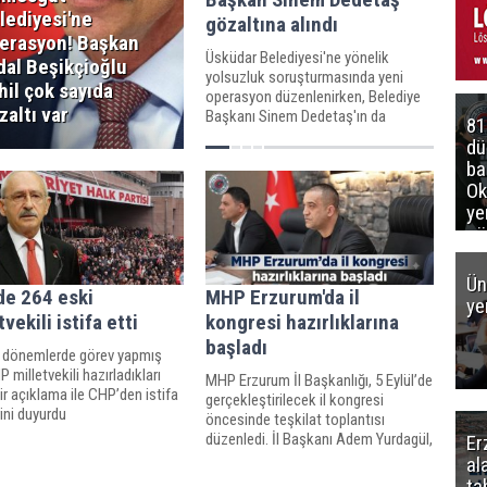
lediyesi'ne
gözaltına alındı
erasyon! Başkan
Üsküdar Belediyesi'ne yönelik
dal Beşikçioğlu
yolsuzluk soruşturmasında yeni
hil çok sayıda
operasyon düzenlenirken, Belediye
zaltı var
Başkanı Sinem Dedetaş'ın da
81
aralarında bulunduğu 6 kişi gözaltına
d
alındı.
ba
Ok
ye
gö
Ün
de 264 eski
MHP Erzurum'da il
ye
tvekili istifa etti
kongresi hazırlıklarına
başladı
 dönemlerde görev yapmış
 milletvekili hazırladıkları
MHP Erzurum İl Başkanlığı, 5 Eylül’de
ir açıklama ile CHP’den istifa
gerçekleştirilecek il kongresi
rini duyurdu
öncesinde teşkilat toplantısı
düzenledi. İl Başkanı Adem Yurdagül,
Er
kongre hazırlıklarının birlik ve
al
beraberlik içerisinde sürdürüldüğünü
ta