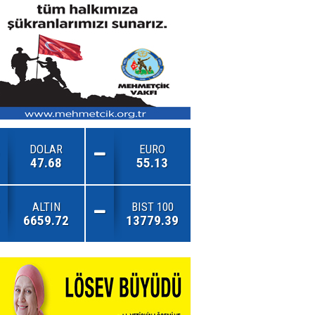
DOLAR
EURO
47.68
55.13
ALTIN
BIST 100
6659.72
13779.39