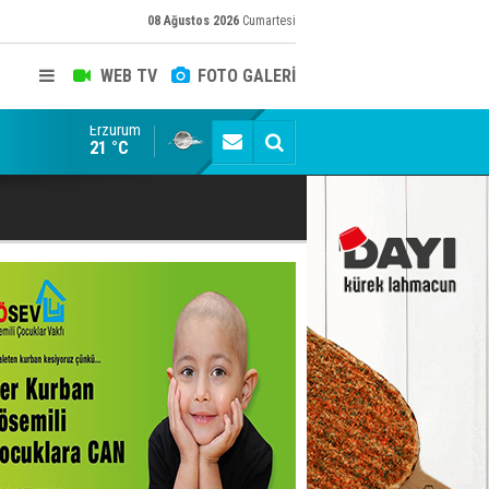
08 Ağustos 2026
Cumartesi
WEB TV
FOTO GALERİ
Erzurum
Konuşanlar'a katıldı, söyledikleri başına iş açtı! Göza
21 °C