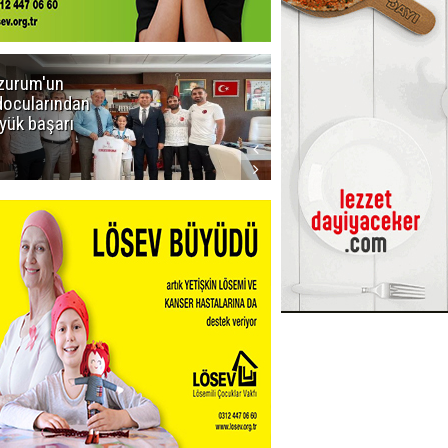
zurum'un
Amar süper
docularından
ligi seviyor!
yük başarı