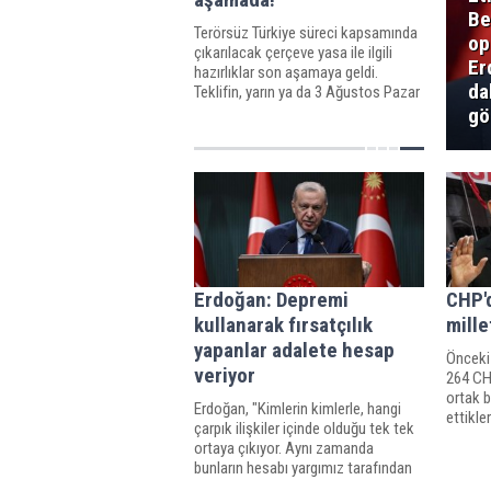
Be
Terörsüz Türkiye süreci kapsamında
op
çıkarılacak çerçeve yasa ile ilgili
Er
hazırlıklar son aşamaya geldi.
da
Teklifin, yarın ya da 3 Ağustos Pazar
günü Meclis Başkanlığına sunulması
gö
ve önümüzdeki hafta
yasalaştırılması hedefleniyor.
Erdoğan: Depremi
CHP'
kullanarak fırsatçılık
mille
yapanlar adalete hesap
Önceki
veriyor
264 CHP
ortak b
Erdoğan, "Kimlerin kimlerle, hangi
ettikle
çarpık ilişkiler içinde olduğu tek tek
ortaya çıkıyor. Aynı zamanda
bunların hesabı yargımız tarafından
soruluyor. Depremi kullanarak siyasi