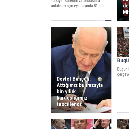
Türkiye” sürecini vatandaşlara
de
anlatmak için eylül ayında 81 ilde
sahaya inecek. Süreç kapsamında
MH
PKK’nın silahlarını bırakması,
mağaraların boşaltılması ve lojistik
malzemelerin teslim edilmesi
Bugün
Bugün M
çerçeve
Devlet Bahçeli:
Attığımız bu imzayla
bin yıllık
kardeşliğimiz
tescillendi