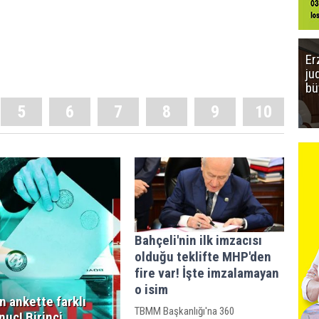
Er
ju
bü
5
6
7
8
9
10
Bahçeli'nin ilk imzacısı
olduğu teklifte MHP'den
fire var! İşte imzalamayan
o isim
n ankette farklı
TBMM Başkanlığı'na 360
nuç! Birinci