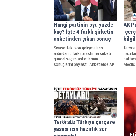
Hangi partinin oyu yüzde
AK P
kaç? İşte 4 farklı şirketin
"çerç
anketinden çıkan sonuç
bilgi
Siyasetteki son gelişmelerin
Terörsü
ardından 6 farklı araştırma şirketi
hazırla
güncel seçim anketlerinin
haftaya
sonuçlarını paylaştı. Anketlerde AK
Meclis
Parti birinci parti konumunu
Parti y
korurken, Yeni Parti ikincilikteki
ön bilg
yerini sağlamlaştırdı; CHP, MHP ve
DEM Parti'nin oy oranları ise
Terörsüz Türkiye çerçeve
yasası için hazırlık son
Et
aşamada!