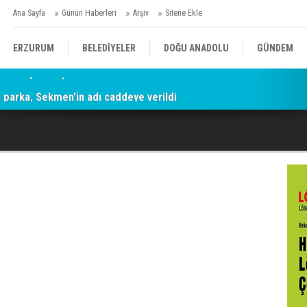
Ana Sayfa
Günün Haberleri
Arşiv
Sitene Ekle
ERZURUM
BELEDİYELER
DOĞU ANADOLU
GÜNDEM
parka, Sekmen'in adı caddeye verildi
SİYASET
AFAD/ SAVAŞ
SPOR
KÜLTÜR/SANAT//MAĞAZİN
BODRUM