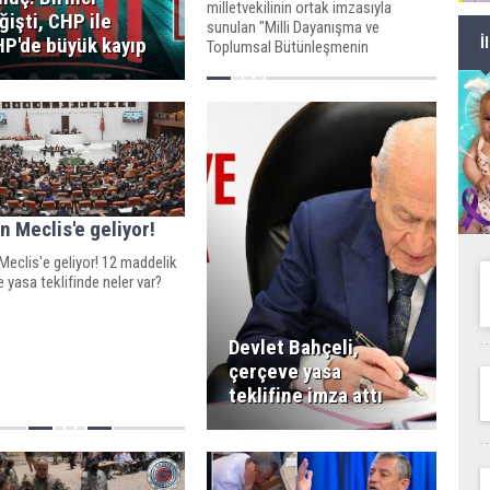
milletvekilinin ortak imzasıyla
ğişti, CHP ile
sunulan "Milli Dayanışma ve
P'de büyük kayıp
İ
Toplumsal Bütünleşmenin
Güçlendirilmesine Dair Kanun
Teklifi"nde MHP cephesinden dikkat
çeken bir eksiklik yaşandı.
 Meclis'e geliyor!
eclis'e geliyor! 12 maddelik
 yasa teklifinde neler var?
Devlet Bahçeli,
çerçeve yasa
teklifine imza attı