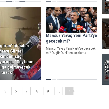
belirtti.
dü
sü
Er
ju
Mansur Yavaş Yeni Parti'ye
bü
geçecek mi?
igüran” iddiaları
Mansur Yavaş Yeni Parti'ye geçecek
nrası Gürsel
mi? Özgür Özel'den açıklama
kin’den suç
Se
yurusu: “Şeytanın
Ya
lına gelmeyecek
Se
r tuzak”
5
6
7
8
9
10