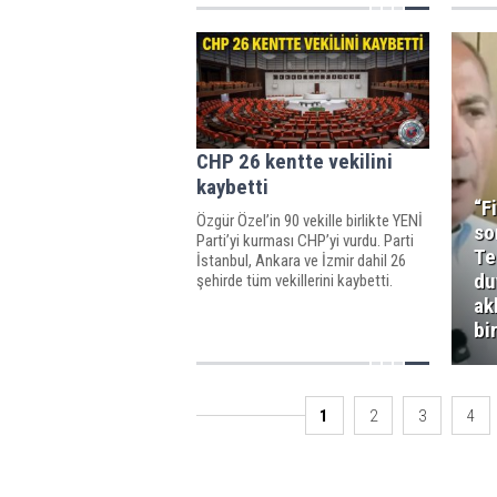
ve ekonomik fırsatçılık yapanlar
bugün adalete hesap veriyor." dedi.
CHP 26 kentte vekilini
kaybetti
“F
Özgür Özel’in 90 vekille birlikte YENİ
so
Parti’yi kurması CHP’yi vurdu. Parti
Te
İstanbul, Ankara ve İzmir dahil 26
du
şehirde tüm vekillerini kaybetti.
ak
bi
1
2
3
4