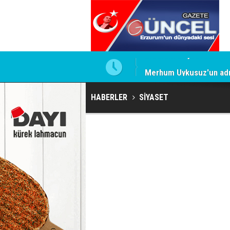
Merhum Uykusuz'un adı 
HABERLER
SİYASET