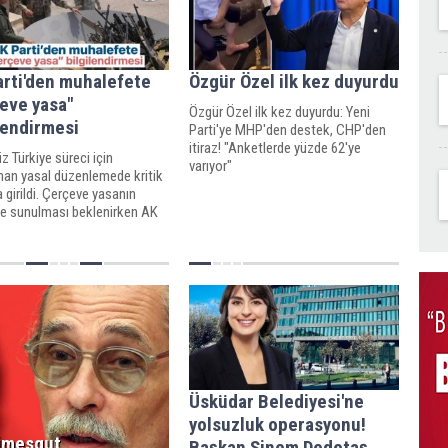
arti'den muhalefete
Özgür Özel ilk kez duyurdu
eve yasa"
Özgür Özel ilk kez duyurdu: Yeni
lendirmesi
Parti'ye MHP'den destek, CHP'den
itiraz! "Anketlerde yüzde 62'ye
z Türkiye süreci için
varıyor"
nan yasal düzenlemede kritik
 girildi. Çerçeve yasanın
'e sunulması beklenirken AK
asayla ilgili bugün muhalefete
ilendirme yapacak.
Üsküdar Belediyesi'ne
yolsuzluk operasyonu!
imesgut
Başkan Sinem Dedetaş