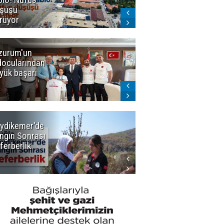
şüşü
gelmeyecek
rüyor
zurum'un
Amar süper
docularından
ligi seviyor!
yük başarı
ydikemer'de
Muğla
ngın Sonrası
Büyükşehir
ferberlik
Tüm
İmkânlarıyla
Yangın
Sahasında