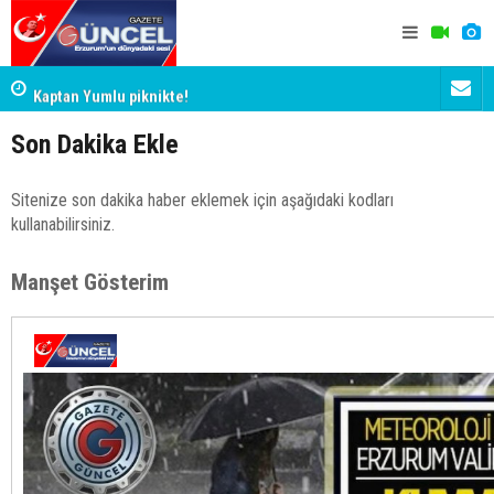
Palandöken'de ilk antrenman!
Erzurum'un 
Kaptan Yumlu piknikte!
Son Dakika Ekle
Sitenize son dakika haber eklemek için aşağıdaki kodları
kullanabilirsiniz.
Manşet Gösterim