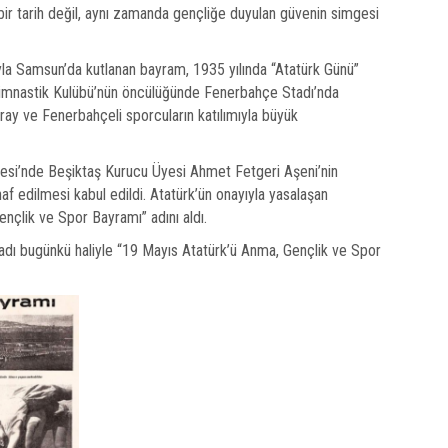
bir tarih değil, aynı zamanda gençliğe duyulan güvenin simgesi
ıyla Samsun’da kutlanan bayram, 1935 yılında “Atatürk Günü”
Jimnastik Kulübü’nün öncülüğünde Fenerbahçe Stadı’nda
aray ve Fenerbahçeli sporcuların katılımıyla büyük
si’nde Beşiktaş Kurucu Üyesi Ahmet Fetgeri Aşeni’nin
af edilmesi kabul edildi. Atatürk’ün onayıyla yasalaşan
çlik ve Spor Bayramı” adını aldı.
adı bugünkü haliyle “19 Mayıs Atatürk’ü Anma, Gençlik ve Spor