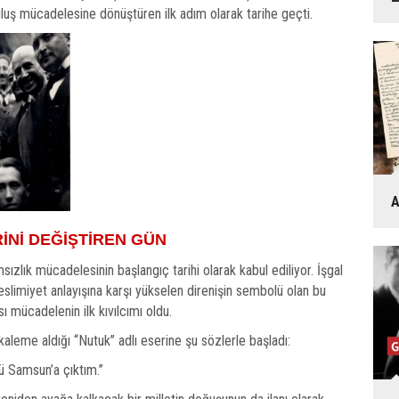
rtuluş mücadelesine dönüştüren ilk adım olarak tarihe geçti.
A
İNİ DEĞİŞTİREN GÜN
ızlık mücadelesinin başlangıç tarihi olarak kabul ediliyor. İşgal
eslimiyet anlayışına karşı yükselen direnişin sembolü olan bu
ı mücadelenin ilk kıvılcımı oldu.
kaleme aldığı “Nutuk” adlı eserine şu sözlerle başladı:
ü Samsun’a çıktım.”