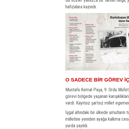
Bu sözler yalnızca bir tarihin değil,
hafızalara kazındı.
O SADECE BİR GÖREV İÇİ
Mustafa Kemal Paşa, 9. Ordu Müfetti
görevi bölgede yaşanan karışıklıkla
vardı: Kayıtsız şartsız millet egeme
İşgal altındaki bir ülkede umutları
milletine yeniden ayağa kalkma cesa
yurda yayıldı.