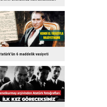
tatürk'ün 6 maddelik vasiyeti