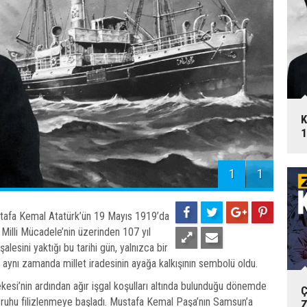
K
1
1
1
tafa Kemal Atatürk’ün 19 Mayıs 1919’da
illi Mücadele’nin üzerinden 107 yıl
alesini yaktığı bu tarihi gün, yalnızca bir
, aynı zamanda millet iradesinin ayağa kalkışının sembolü oldu.
esi’nin ardından ağır işgal koşulları altında bulunduğu dönemde
Ç
ş ruhu filizlenmeye başladı. Mustafa Kemal Paşa’nın Samsun’a
Z