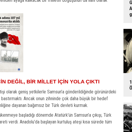
 yeniden ayağa kalkacak bir milletin doğuşunun da ilanı olarak
G
A
g
N DEĞİL, BİR MİLLET İÇİN YOLA ÇIKTI
1
Ö
şi olarak geniş yetkilerle Samsun’a gönderildiğinde görünürdeki
rı bastırmaktı. Ancak onun zihninde çok daha büyük bir hedef
nliğine dayanan bağımsız bir Türk devleti kurmak.
n tükenmeye başladığı dönemde Atatürk’ün Samsun’a çıkışı, Türk
reti verdi. Anadolu’da başlayan kurtuluş ateşi kısa sürede tüm