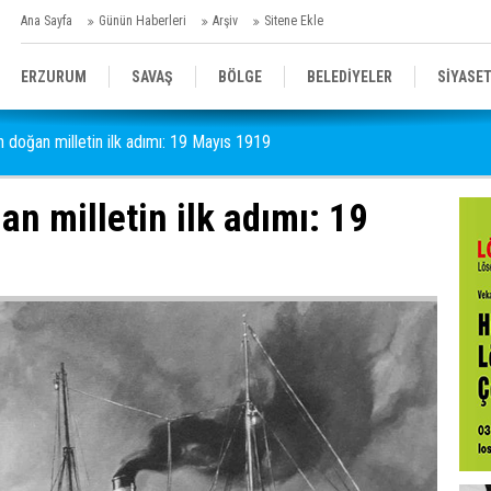
Ana Sayfa
Günün Haberleri
Arşiv
Sitene Ekle
ERZURUM
SAVAŞ
BÖLGE
BELEDİYELER
SİYASE
n doğan milletin ilk adımı: 19 Mayıs 1919
SPOR
SAĞLIK
GENEL
EĞİTİM
an milletin ilk adımı: 19