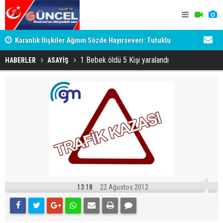
Karanlık İlişkiler Ağının Sözde Hayırseveri: Tutuklu
Dadaş'a Mil
Memet Aca Dosyası
1 Bebek öldü 5 Kişi yaralandı
HABERLER
ASAYİŞ
13:18
22 Ağustos 2012