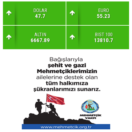
DOLAR
EURO
47.7
55.23
ALTIN
BIST 100
6667.89
13810.7