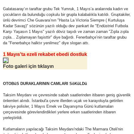
Galatasaray’ın taraftar grubu Tek Yumruk, 1 Mayıs’a aralarında kadın ve
çocukların da bulunduğu coşkulu bir grupla kalabalıkla katıldı. Gruptakiler,
ünlü devrimci Che Guavara’nın "Hasta La Victoria Siempre ( Kurtuluşa
Kadar Savaş)" sözünün yazılı olduğu dev pankart ile "Endüstriel Futbola
Karşı Yaşasın 1 Mayıs" yazılı döviz taşıdı ve zaman zaman "Zıpla zıpla
zıpla... Zıplamayan faşisttir" diye bağırdı. Fenerbahçe’nin taraftar grubu
da "Fenerbahçe halktır yenilmez" diye slogan attı.
1 Mayıs'ta ezeli rekabet ebedi dostluk
Foto galeri için tıklayın
OTOBüS DURAKLARININ CAMLARI SöKüLDü
Taksim Meydanı ve çevresinde sabah saatlerinden itibaren geniş güvenlik
önlemleri alındı. İstanbul'a çevre illerden uçak ve karayoluyla getirilen
takviye polisler, 1 Mayıs Emek ve Dayanışma Günü kutlamaları
çerçevesinde görevlendirdikleri yerlere erken saatlerinden itibaren
yerleştirildi.
Kutlamaların yapılacağı Taksim Meydanı'ndaki The Marmara Oteli'nin