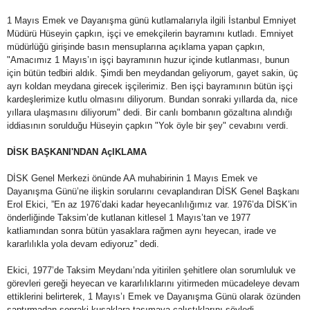
1 Mayıs Emek ve Dayanışma günü kutlamalarıyla ilgili İstanbul Emniyet
Müdürü Hüseyin çapkın, işçi ve emekçilerin bayramını kutladı. Emniyet
müdürlüğü girişinde basın mensuplarına açıklama yapan çapkın,
"Amacımız 1 Mayıs’ın işçi bayramının huzur içinde kutlanması, bunun
için bütün tedbiri aldık. Şimdi ben meydandan geliyorum, gayet sakin, üç
ayrı koldan meydana girecek işçilerimiz. Ben işçi bayramının bütün işçi
kardeşlerimize kutlu olmasını diliyorum. Bundan sonraki yıllarda da, nice
yıllara ulaşmasını diliyorum" dedi. Bir canlı bombanın gözaltına alındığı
iddiasının sorulduğu Hüseyin çapkın "Yok öyle bir şey" cevabını verdi.
DİSK BAŞKANI'NDAN AçIKLAMA
DİSK Genel Merkezi önünde AA muhabirinin 1 Mayıs Emek ve
Dayanışma Günü’ne ilişkin sorularını cevaplandıran DİSK Genel Başkanı
Erol Ekici, ”En az 1976’daki kadar heyecanlılığımız var. 1976’da DİSK’in
önderliğinde Taksim’de kutlanan kitlesel 1 Mayıs’tan ve 1977
katliamından sonra bütün yasaklara rağmen aynı heyecan, irade ve
kararlılıkla yola devam ediyoruz” dedi.
Ekici, 1977’de Taksim Meydanı’nda yitirilen şehitlere olan sorumluluk ve
görevleri gereği heyecan ve kararlılıklarını yitirmeden mücadeleye devam
ettiklerini belirterek, 1 Mayıs’ı Emek ve Dayanışma Günü olarak özünden
saptırmadan sonraki kuşaklara taşımaya çalıştıklarını söyledi.