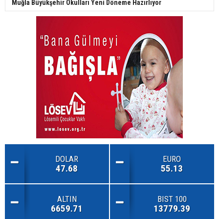
Muğla Büyükşehir Okulları Yeni Döneme Hazırlıyor
DOLAR
EURO
47.68
55.13
ALTIN
BIST 100
6659.71
13779.39