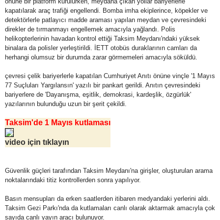
önüne bir platform kurulurken, meydana çıkan yollar bariyerlerle
kapatılarak araç trafiği engellendi. Bomba imha ekiplerince, köpekler ve
detektörlerle patlayıcı madde araması yapılan meydan ve çevresindeki
direkler de tırmanmayı engellemek amacıyla yağlandı. Polis
helikopterlerinin havadan kontrol ettiği Taksim Meydanı'ndaki yüksek
binalara da polisler yerleştirildi. İETT otobüs duraklarının camları da
herhangi olumsuz bir durumda zarar görmemeleri amacıyla söküldü.
çevresi çelik bariyerlerle kapatılan Cumhuriyet Anıtı önüne vinçle '1 Mayıs
77 Suçluları Yargılansın' yazılı bir pankart gerildi. Anıtın çevresindeki
bariyerlere de 'Dayanışma, eşitlik, demokrasi, kardeşlik, özgürlük'
yazılarının bulunduğu uzun bir şerit çekildi.
Taksim'de 1 Mayıs kutlaması
video için tıklayın
Güvenlik güçleri tarafından Taksim Meydanı'na girişler, oluşturulan arama
noktalarındaki titiz kontrollerden sonra yapılıyor.
Basın mensupları da erken saatlerden itibaren medyandaki yerlerini aldı.
Taksim Gezi Parkı'nda da kutlamaları canlı olarak aktarmak amacıyla çok
sayıda canlı yayın aracı bulunuyor.