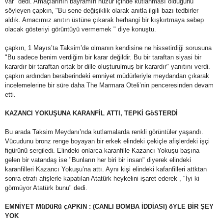
var" dedi. Amaçlarının bayramın huzur içinde kutlanması olduğunu
söyleyen çapkın, "Bu sene değişiklik olarak anıtla ilgili bazı tedbirler
aldık. Amacımız anıtın üstüne çıkarak herhangi bir kışkırtmaya sebep
olacak gösteriyi görüntüyü vermemek " diye konuştu.
çapkın, 1 Mayıs’ta Taksim’de olmanın kendisine ne hissetirdiği sorusuna
"Bu sadece benim verdiğim bir karar değildir. Bu bir taraftan siyasi bir
karardır bir taraftan ortak br dille oluşturulmuş bir karardır" yanıtını verdi.
çapkın ardından beraberindeki emniyet müdürleriyle meydandan çıkarak
incelemelerine bir süre daha The Marmara Oteli’nin penceresinden devam
etti.
KAZANCI YOKUŞUNA KARANFİL ATTI, TEPKİ GöSTERDİ
Bu arada Taksim Meydanı’nda kutlamalarda renkli görüntüler yaşandı.
Vücudunu bronz renge boyayan bir erkek elindeki çekiçle afişlerdeki işçi
figürünü sergiledi. Elindeki onlarca karanfille Kazancı Yokuşu başına
gelen bir vatandaş ise "Bunların her biri bir insan" diyerek elindeki
karanfilleri Kazancı Yokuşu’na attı. Aynı kişi elindeki kafanfilleri attktan
sonra etrafı afişlerle kapatılan Atatürk heykelini işaret ederek , "İyi ki
görmüyor Atatürk bunu" dedi.
EMNİYET MüDüRü çAPKIN : (CANLI BOMBA İDDİASI) öYLE BİR ŞEY
YOK