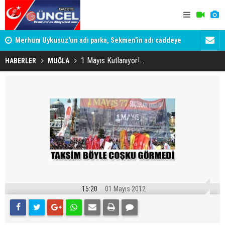
Merhum Uykusuz'un adı parka, Sekmen'in adı caddeye
Konuşanlar'
verildi
Gözaltına a
1 Mayıs Kutlanıyor!...
HABERLER
MUĞLA
15:20
01 Mayıs 2012