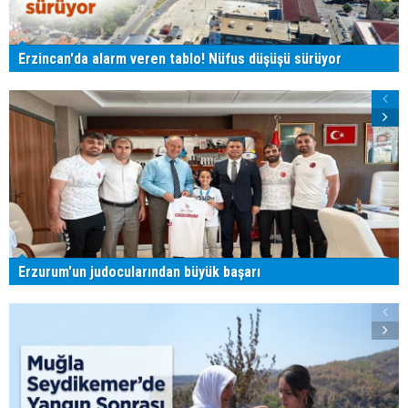
Erzincan'da alarm veren tablo! Nüfus düşüşü sürüyor
Erzurum'un judocularından büyük başarı