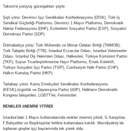
Taksim'e yürüyüş güzergahları şöyle:
Şişli yönü: Devrimci İşçi Sendikaları Konfederasyonu (DİSK), Türk-İş
Sendikal Güçbirliği Platformu, Devrimci 1 Mayıs Platformu, Demokratik
Haklar Federasyonu (DHF), Ezilenlerin Sosyalist Partisi (ESP), Sosyalist
Demokrasi Partisi (SDP).
Dolmabahçe yönü: Türk Mühendis ve Mimar Odaları Birliği (TMMOB),
Türk Tabipler Birliği (TTB), İstanbul Eczacılar Odası, İstanbul Veterinerler
Odası, İstanbul Diş Hekimleri Odası, Halkevleri, Türkiye Komünist Partisi
(TKP), Suyun Ticarileştirilmesine Hayır Platformu, Emek Kolektifi,
Türkiye Sosyalist İşçi Partisi (TSİP), Cumhuriyet Halk Partisi (CHP),
Halkın Kurtuluş Partisi (HKP).
Tarlabaşı yönü: Kamu Emekçileri Sendikaları Konfederasyonu
(KESK),özgürlük ve Dayanışma Partisi (öDP), Halkların Demokratik
Kongresi bileşenleri, LGBTT’ler, Feministler.
RENKLER öNEMİNİ YİTİRDİ
İstanbul’daki 1 Mayıs kutlamalarında renkler önemini yitirdi, G.Saraylılar,
F.Bahçeliler ve Beşiktaşlılar birlikte kutlamalara katıldı. Mecidiyeköy’de
toplanan gruplar işçi bayramında tek yürek oldu.