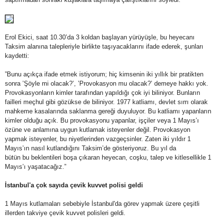
Erol Ekici, saat 10.30’da 3 koldan başlayan yürüyüşle, bu heyecanı
Taksim alanına talepleriyle birlikte taşıyacaklarını ifade ederek, şunları
kaydetti:
”Bunu açıkça ifade etmek istiyorum; hiç kimsenin iki yıllık bir pratikten
sonra ’Şöyle mi olacak?’, ’Provokasyon mu olacak?’ demeye hakkı yok.
Provokasyonların kimler tarafından yapıldığı çok iyi biliniyor. Bunların
failleri meçhul gibi gözükse de biliniyor. 1977 katliamı, devlet sırrı olarak
mahkeme kasalarında saklanma gereği duyuluyor. Bu katliamı yapanların
kimler olduğu açık. Bu provokasyonu yapanlar, işçiler veya 1 Mayıs’ı
özüne ve anlamına uygun kutlamak isteyenler değil. Provokasyon
yapmak isteyenler, bu niyetlerinden vazgeçsinler. Zaten iki yıldır 1
Mayıs’ın nasıl kutlandığını Taksim’de gösteriyoruz. Bu yıl da
bütün bu beklentileri boşa çıkaran heyecan, coşku, talep ve kitlesellikle 1
Mayıs’ı yaşatacağız.”
İstanbul'a çok sayıda çevik kuvvet polisi geldi
1 Mayıs kutlamaları sebebiyle İstanbul'da görev yapmak üzere çeşitli
illerden takviye çevik kuvvet polisleri geldi.