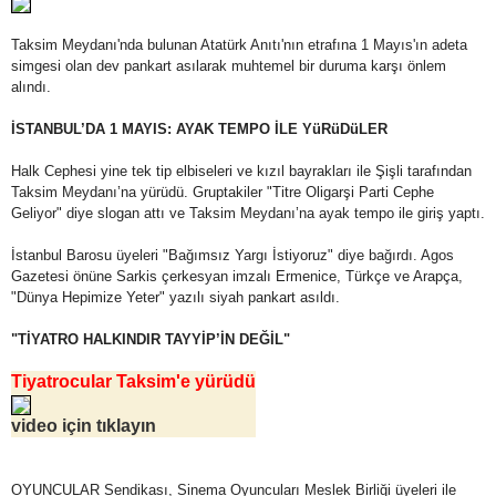
Taksim Meydanı'nda bulunan Atatürk Anıtı'nın etrafına 1 Mayıs'ın adeta
simgesi olan dev pankart asılarak muhtemel bir duruma karşı önlem
alındı.
İSTANBUL’DA 1 MAYIS: AYAK TEMPO İLE YüRüDüLER
Halk Cephesi yine tek tip elbiseleri ve kızıl bayrakları ile Şişli tarafından
Taksim Meydanı’na yürüdü. Gruptakiler "Titre Oligarşi Parti Cephe
Geliyor" diye slogan attı ve Taksim Meydanı’na ayak tempo ile giriş yaptı.
İstanbul Barosu üyeleri "Bağımsız Yargı İstiyoruz" diye bağırdı. Agos
Gazetesi önüne Sarkis çerkesyan imzalı Ermenice, Türkçe ve Arapça,
"Dünya Hepimize Yeter" yazılı siyah pankart asıldı.
"TİYATRO HALKINDIR TAYYİP’İN DEĞİL"
Tiyatrocular Taksim'e yürüdü
video için tıklayın
OYUNCULAR Sendikası, Sinema Oyuncuları Meslek Birliği üyeleri ile