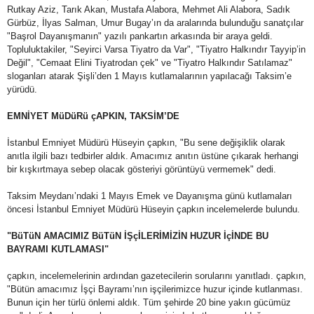
Rutkay Aziz, Tarık Akan, Mustafa Alabora, Mehmet Ali Alabora, Sadık
Gürbüz, İlyas Salman, Umur Bugay’ın da aralarında bulunduğu sanatçılar
"Başrol Dayanışmanın" yazılı pankartın arkasında bir araya geldi.
Topluluktakiler, "Seyirci Varsa Tiyatro da Var", "Tiyatro Halkındır Tayyip’in
Değil", "Cemaat Elini Tiyatrodan çek" ve "Tiyatro Halkındır Satılamaz"
sloganları atarak Şişli’den 1 Mayıs kutlamalarının yapılacağı Taksim’e
yürüdü.
EMNİYET MüDüRü çAPKIN, TAKSİM’DE
İstanbul Emniyet Müdürü Hüseyin çapkın, "Bu sene değişiklik olarak
anıtla ilgili bazı tedbirler aldık. Amacımız anıtın üstüne çıkarak herhangi
bir kışkırtmaya sebep olacak gösteriyi görüntüyü vermemek" dedi.
Taksim Meydanı’ndaki 1 Mayıs Emek ve Dayanışma günü kutlamaları
öncesi İstanbul Emniyet Müdürü Hüseyin çapkın incelemelerde bulundu.
"BüTüN AMACIMIZ BüTüN İŞçİLERİMİZİN HUZUR İçİNDE BU
BAYRAMI KUTLAMASI"
çapkın, incelemelerinin ardından gazetecilerin sorularını yanıtladı. çapkın,
"Bütün amacımız İşçi Bayramı’nın işçilerimizce huzur içinde kutlanması.
Bunun için her türlü önlemi aldık. Tüm şehirde 20 bine yakın gücümüz