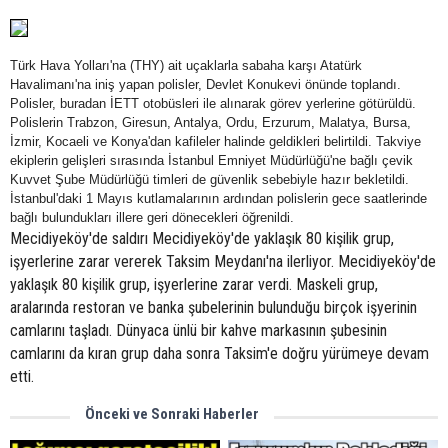
Türk Hava Yolları'na (THY) ait uçaklarla sabaha karşı Atatürk
Havalimanı'na iniş yapan polisler, Devlet Konukevi önünde toplandı.
Polisler, buradan İETT otobüsleri ile alınarak görev yerlerine götürüldü.
Polislerin Trabzon, Giresun, Antalya, Ordu, Erzurum, Malatya, Bursa,
İzmir, Kocaeli ve Konya'dan kafileler halinde geldikleri belirtildi. Takviye
ekiplerin gelişleri sırasında İstanbul Emniyet Müdürlüğü'ne bağlı çevik
Kuvvet Şube Müdürlüğü timleri de güvenlik sebebiyle hazır bekletildi.
İstanbul'daki 1 Mayıs kutlamalarının ardından polislerin gece saatlerinde
bağlı bulundukları illere geri dönecekleri öğrenildi.
Mecidiyeköy'de saldırı Mecidiyeköy'de yaklaşık 80 kişilik grup,
işyerlerine zarar vererek Taksim Meydanı'na ilerliyor. Mecidiyeköy'de
yaklaşık 80 kişilik grup, işyerlerine zarar verdi. Maskeli grup,
aralarında restoran ve banka şubelerinin bulunduğu birçok işyerinin
camlarını taşladı. Dünyaca ünlü bir kahve markasının şubesinin
camlarını da kıran grup daha sonra Taksim'e doğru yürümeye devam
etti.
Önceki ve Sonraki Haberler