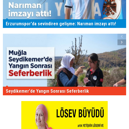
Erzurumspor'da sevindiren gelişme: Narıman imzayı attı!
Seydikemer'de Yangın Sonrası Seferberlik