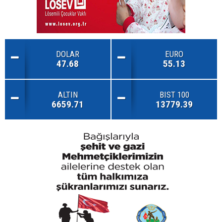
DOLAR
EURO
47.68
55.13
ALTIN
BIST 100
6659.71
13779.39