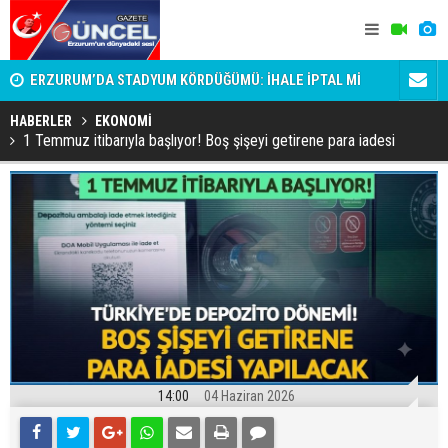
attı!
ERZURUM’DA STADYUM KÖRDÜĞÜMÜ: İHALE İPTAL Mİ
Erzurumspor
EDİLDİ, ERTELENDİ Mİ?
HABERLER
EKONOMİ
1 Temmuz itibarıyla başlıyor! Boş şişeyi getirene para iadesi
14:00
04 Haziran 2026