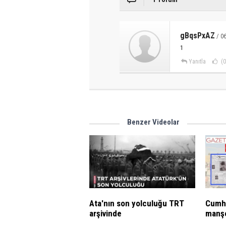
gBqsPxAZ
/ 06
1
Yanıtla
(0
Benzer Videolar
Ata'nın son yolculuğu TRT
Cumhu
arşivinde
manşe