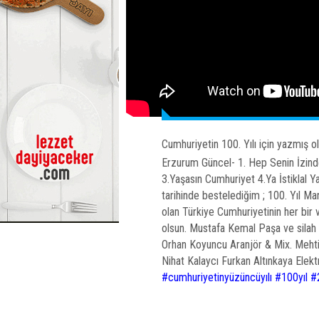
Cumhuriyetin 100. Yılı için yazmış o
Erzurum Güncel- 1. Hep Senin İzinde
3.Yaşasın Cumhuriyet 4.Ya İstiklal Y
tarihinde bestelediğim ; 100. Yıl M
olan Türkiye Cumhuriyetinin her bir
olsun. Mustafa Kemal Paşa ve silah 
Orhan Koyuncu Aranjör & Mix. Mehti
Nihat Kalaycı Furkan Altınkaya Elektr
#cumhuriyetinyüzüncüyılı
#100yıl
#