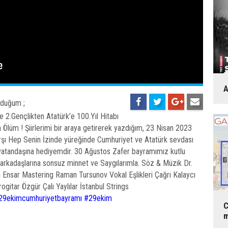
A
lduğum ;
 2.Gençlikten Atatürk’e 100.Yıl Hitabı
a Ölüm ! Şiirlerimi bir araya getirerek yazdığım, 23 Nisan 2023
arşı Hep Senin İzinde yüreğinde Cumhuriyet ve Atatürk sevdası
 vatandaşına hediyemdir. 30 Ağustos Zafer bayramımız kutlu
arkadaşlarına sonsuz minnet ve Saygılarımla. Söz & Müzik Dr.
 Ensar Mastering Raman Tursunov Vokal Eşlikleri Çağrı Kalaycı
ogitar Özgür Çalı Yaylılar İstanbul Strings
29ekimcumhuriyetbayramı
#29ekim
C
m