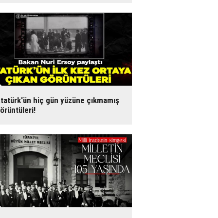
tatürk'ün hiç gün yüzüne çıkmamış
örüntüleri!