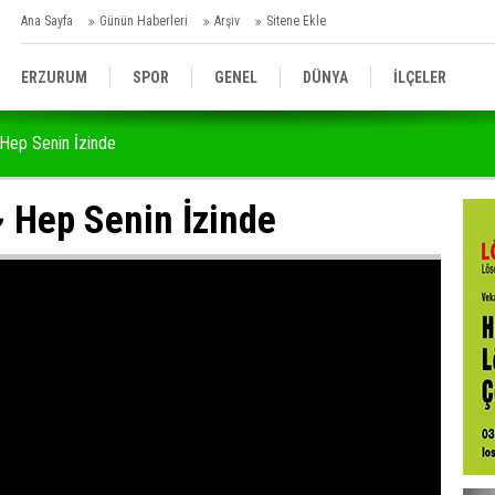
Ana Sayfa
Günün Haberleri
Arşiv
Sitene Ekle
ERZURUM
SPOR
GENEL
DÜNYA
İLÇELER
 Hep Senin İzinde
BÖLGE
BELEDİYELER
SİYASET
ASAYİŞ
~ Hep Senin İzinde