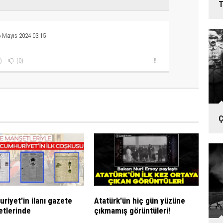
T
 Mayıs 2024 03:15
)
(0)
Ç
riyet'in ilanı gazete
Atatürk'ün hiç gün yüzüne
tlerinde
çıkmamış görüntüleri!