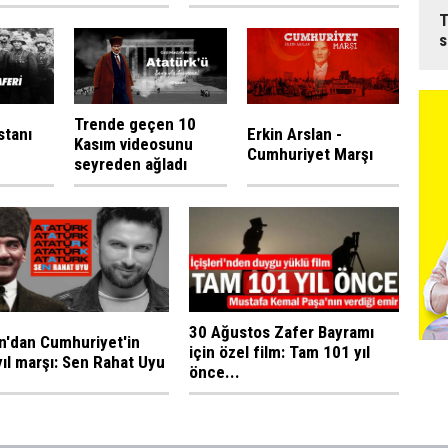
T
s
Trende geçen 10
stanı
Erkin Arslan -
Kasım videosunu
Cumhuriyet Marşı
seyreden ağladı
30 Ağustos Zafer Bayramı
n'dan Cumhuriyet'in
için özel film: Tam 101 yıl
yıl marşı: Sen Rahat Uyu
önce...