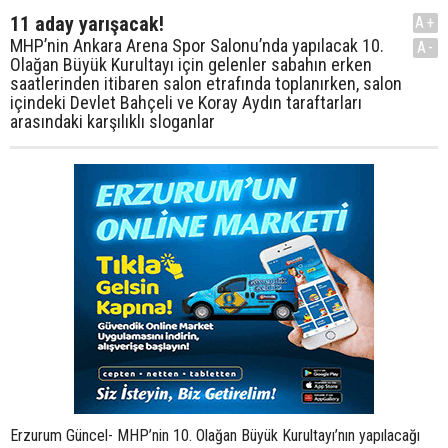
11 aday yarışacak!
A+
MHP’nin Ankara Arena Spor Salonu’nda yapılacak 10.
A-
Olağan Büyük Kurultayı için gelenler sabahın erken
saatlerinden itibaren salon etrafında toplanırken, salon
içindeki Devlet Bahçeli ve Koray Aydın taraftarları
arasındaki karşılıklı sloganlar
Erzurum Güncel- MHP’nin 10. Olağan Büyük Kurultayı’nın yapılacağı Ankara Arena Stadyumu’nun etrafı sabahın erken saatlerinden itibaren dolmaya başladı. Stadyum bahçesinde MHP’yi simgeleyen obje ve bayrakların satıldığı standlar kuruldu. Stadyum içinde yerlerini alan izleyiciler, MHP lehine alkışlarla tezahüratta bulunurken, salonda kurulan platfomun bir yanına MHP’nin kurucusu Alparslan Türkeş’in, diğer tarafına ise Atatürk’ün resimleri asıldı. Salonda izleyiciler arasında ilginç diyaloglar da yaşandı. Bahçeli taraftarı gençlerden bir grubun salonun ortasında delegeler için ayrılan kısmın etrafında bir araya gelerek, “Hareketin lideri Devlet Bahçeli” tezahüratında bulunması üzerine salonda platformun karşısındaki tribünlerdeki Genel Başkan aday adayı Koray Aydın taraftarları “Devletin başına Koray gelecek” şeklinde karşı tezahüratta bulundu. İki taraf arasındaki karşılıklı “Bozkurt Koray”, “Devletin başına Devlet gelecek” şeklindeki tezahüratlar, salonda çalınan Mehter Marşı’yla son buldu. Ay yıldızlı Türk bayrakları ve üç hilalli MHP bayraklarıyla süslenen salonda, Kurultayın temasını oluşturan “Türk Milleti sensiz asla” pankartının yanında, birlik mesajı içeren, “75 milyonuz biz”, “786 bin kilometrekareyiz biz”, “1000 yıldır kardeşiz biz”, “Biz büyük Türk milletiyiz” gibi pankartlar dikkat çekti. Bunların dışında salonda “Devletsiz millet olmaz”, “Milletsiz devlet olmaz”, “İlkesi olmayanın ülküsü olmaz”, “Ülküsü olmayanın ülkesi olmaz” pankartları yer aldı. MHP’nin bugün yapılan Büyük Kurultayında genel başkanlık için mevcut genel başkan Devlet Bahçeli dışında 10’dan fazla isim aday adaylıklarını açıkladı. Aday adayları arasında Bahçeli’nin en güçlü rakibinin Koray Aydın olacağı belirtiliyor. -GENEL BAŞKAN ADAY ADAYI SEYFİ ŞAHİN YARIŞTAN ÇEKİLDİ MHP genel başkan aday adayı ve 19. Dönem Kayseri Milletvekili Dr. Seyfi Şahin genel başkan aday adaylığından çekildiğini açıkladı. MHP’nin Ankara Arena’da yapılan 10. Olağan Büyük Kurultayı öncesinde genel başkan aday adaylarından Dr. Seyfi Şahin genel başkanlık yarışından çekildiğini yazılı bir açıklamayla duyurdu. Şahin, açıklamasında 40 yılı aşkın süre sapmadan davasını sürdürdüğünü, Türkiye’nin ve MHP’nin geldiği noktada vahim gidişata dur demek için genel başkanlığa aday olduğunu ifade etti. Oluşan tabloda MHP’de iddiasını sahaya yansıtacak şartların oluşmadığını gördüğünü kaydeden Şahin, açıklamasında, “Bu tablo karşısında tüm adaylara başarılar dileyerek genel başkanlık yarışının içinde olmayacağımı beyan ederim” ifadelerine yer verdi. Şahin, kendisine destek veren partililerine teşekkür etti. -MHP LİDERİ BAHÇELİ KONGRE SALONUNA GELDİ MHP Genel Başkanı Devlet Bahçeli, partisinin 10. Olağan Büyük Kongresi’nin yapıldığı Ankara Arena Spor Salonu’na geldi. Bahçeli salona girmeden önce, dışarıdaki kalabalığın yoğun tezahüratı ile karşılandı. Bahçeli salona girdiğinde de tribünlerden ıslıklar ve sloganlar yükseldi. Kongre salonunda coşkuyla karşılanan Bahçeli, tribünleri selamladı ve daha sonra salonda kendisi için ayrılan yere oturdu. MHP KONGRESİNDE DİVAN BAŞKANI TUĞRUL TÜRKEŞ OLDU MHP’nin 10. Olağan Büyük Kongresinde Divan Başkanlığına Ankara Milletvekili Yıldırım Tuğrul Türkeş seçildi. Kongrenin açılışında konuşan MHP Genel Başkan Yardımcısı Semih Yalçın, 3 Aralık 2011’de başlayan il kongrelerinin, 7 Ekim’deki Gaziantep kongresiyle son bulduğunu belirtti ve “İllerde kongre süreçleri tamamlandı. Rakip partileri kıskandıran bir demokratik yarış oldu. Yaşanan il kongre sürecinde yaşana demokratik tutumun önyargılı değerlendirmeleri boşa çıkardı” dedi. İçeriden ve dışarında ihanet çemberiyle kuşatılan Türkiye’nin MHP’ye ihtiyacının arttığını kaydeden Yalçın, kongredeki birlik bütünlük ifadesinin şer odaklarına anlamlı bir mesaj olacağını belirtti. Yalçın, bin 216 üst kurul delegesinin yoklama kağıdını imzaladığını belirtti. Divan başkanlığı seçimi için aday gösterilen MHP Ankara Milletvekili Yıldırım Tuğrul Türkeş, yapılan açık oylamayla divan başkanlığına seçildi. Bu arada, kongre salonunda zaman zaman Devlet Bahçeli ve Koray Aydın taraftarları arasında sloganlar aracılığı ile atışma yaşanıyor. Kongre çalışmalarına, divanın oluşturulmasının ardından Saygı Duruşu ve İstiklal Marşı’nın okunmasıyla başladı. İstiklal Marşı’nın okunması sırasında tribünlerin ellerindeki Türk Bayraklarını kaldırarak, bozkurt işareti yapmaları da dikkat çekti. -TUĞRUL TÜRKEŞ: “İKTİDARIN SÜRESİ DOLDU, AKP’NİN ALTERNATİFİ MHP” -MHP 10. Olağan Büyük Kurultayı Divan Başkanı Tuğrul Türkeş, AK Parti’nin iktidardaki süresinin dolduğunu belirterek, AK Parti’nin alternatifinin MHP olduğunu söyledi. MHP 10. Olağan Büyük Kurultayı Divan Başkanı Tuğrul Türkeş, AK Parti’nin iktidardaki süresinin dolduğunu, alternatifinin ise MHP olduğunu söyledi. Divan Başkanı seçilen MHP’li Tuğrul Türkeş, konuşmasında, MHP olarak birçok darbe, muhtıra ve zindanlar gördüklerini, işkenceler görüp şehit olduklarını, MHP’nin davasının “Allah, vatan ve millet yoluna adanmış bir dava” olduğunu belirtti. -"ÜLKÜCÜLÜK TERBİYE, DİSİPLİN VE SAYGIDIR"- Konuşmasında ülkücülere de seslenen Türkeş, “Ülkücülük terbiye, disiplin ve saygıdır. Adaylarımızı hepimiz seviyoruz ama kongreye saygı da her ülkücünün sorumluluğundadır. Buna riayet edilmesi gerekir” dedi. Konuşmasında, “Size baktığımda merhum başbuğumuz Alparslan Türkeş’i görüyorum” diyen Tuğrul Türkeş, MHP’nin gelip geçen bir parti olmadığını, Gün Sazak, Dursun Önkuzu gibi şehitlerini gördüğünü söyledi. -"AKP'NİN SÜRESİ DOLDU"- Türkeş, MHP’nin, Türkiye’nin kritik bir sürece girdiği bu günlerde Türk milletini daha fazla ihtiyaç duyduğu bir parti olduğunu ifade etti. “Bugünkü gidişattan memnun değiliz. Demokrasinin nöbetleşme süreç olduğunu AKP’nin süresini doldurduğunu, Türkiye’yi önümüzdeki dönem 3 önemli seçimin beklediğini biliyoruz” diyen Türkeş, bugünkü Kongre’nin topyekun bir canlanmaya ve dirilişe sahne olmak zorunda olduğunu bildirdi. AK Parti’nin alternatifinin milliyetçi ve muhafazakar tabana hitap eden MHP’de olduğunu kaydeden Türkeş, MHP’nin iktidar istediğini kaydederek, salona “iktidar” sloganı attırdı. BAHÇELİ KONUŞUYOR: Türk dünyasının her köşesinden, bereket ve güzellikleri bu salona taşıyan sayın misafirler, milliyetçi hareketi yükseltme hareketinden asla taviz vermeyen fedakar dava arkadaşlarım, millet, milliyet ve milliyetçiliğin fedakar neferleri ülküdaşlarım, ülkü, ilke mücadelesinin eşsiz temsilcileri, yiğit bozkurtlarım, asaletin, zarafetin ve nezaketin simaları olan sevgili asenalar saygıdeğer hanımefendiler, beyefendiler, medyamızın her biri birbirinden değerli medya temsilcileri. Bugün Ankara bir başka güzeldir, bugün Ankara kutlu hareketimizin sevincine ev sahipliği yapmaktadır. Bugün Ankara’da üç hilal ayağa kalkmaktadır, bugün Türklüğün kalp atışları gök kubbeyi çınlatmaktadır. Daha birkaç gün önce 89. yılını idrak ettiğimiz cumhuriyetimizin kurucusu Atatürk’ü ve silah arkadaşlarını, bütün şehitlerimizi ve partimizin kurucu genel başkanı başbuğumuz Alparslan Türkeş beyi rahmetle anıyorum. Türk milleti sensiz asla diyen vatansever milli vicdanlar başkentte bir araya geldi. Varım, var olacağım, birim bir kalacağım diyen millet evlatları Ankara’ya ulaştı. Yenilmedim, yenilmeyeceğim, yıkılmadım, yıkılmayacağım, düşmedim ve düşmeyeceğim diyen millet sevgisi Ankara’da buluştu. Milliyetçi hareket varsa çareler tükenmiş değildir. ülkücü hareket varsa her şey bitmiş değildir. BOP eşbaşkanına, yanına aldığı ihanet arkadaşlarına, kan içen vampirlere inat biz buradayız ve millet için her fedakarlığı yapmaya hazırız. AKP Barzani’yle gurur duymuştu. Az kalsın PKK ve İmralı canisiyle gurur duyduklarını ilan edeceklerdi. Bu nedenle AKP tercihini yapmıştır. Onların tercihi peşmergedir. Bizimse, Türk dünyasının birbirinden değerli siz muhterem misafirlersiniz. Türk milleti sizinle övünüyor. Türklüğü etnik mesanesine indiren başbakan bu duygumuzu anlamayacaktır. Siyasetini bölmeye ufalamaya adamış bu zihniyet ne dediğimizi dünya döndükçe fark edemeyecektir.Varsın AKP Barzani’yle övünsün, başbakan varsın şeref kartını İmralı’ya gömsün. Siz bunların hiçbirine aldırmayın, Türk milletinin gerçek övünçleri buradadır. Türklüğün gurur tablosunda yerini alan mümtaz fertler bu salondadır. AKP canileri alkışlasın, bize sizlerin duaları yeter. AKP Oslo’da düşmanla masaya otursun, biz sizlerle olalım yeter. AKP Habur’da teröristleri karşılasın, biz şehit cenazelerini karşılayalım yeter. 2023 projesini 1997’den beri aziz milletimizin önüne taşıyan şahsım ve MHP’dir. Bu konuda defalarca uyarıya bulunmamıza rağmen Başbakan Erdoğan, 2023 vizyonunu kendisine mal etmeden hiç vazgeçmemiştir. İstanbul’un fethinin 600. yılında 2053 yılında süper güç Türkiye ülkü ve gayemiz bulunmaktadır. 2013 yılından itibaren 40 yılda bu hedefe varmak ihtimal halindedir. Amacımız son yurdumuzda devlet kurmamızın bininci yıl dönümü olan 2077’de Türkiye’nin dünyaya yön veren siyasi ekonomi ve kültür alanında rakipsiz hale gelmesidir. Ekonomi politikalarımızın iki temel esası olan herkese çalışabileceği iş ortamı sağlamak ve geliri adil şekilde paylaştırmak milliyetçiliğimizin insan merkezli olduğumuzun işareti sayılmalıdır. Başbakan’ın 2071 hedefi aldatma ve asıl manasından uzak kalmıştır. Bu gidişle Malazgirt zaferinin 1000. yılında Allah muhafaza millet kalmayacak. AKP zihniyeti parçalanmış bir milleti gerçekleştirme arayışındadır.Başbakan’ın 2071 hedefinde Türk milleti yoktur. 2071 hedefinde Türk kimliği yoktur. 2071 hedefinde Türk yoktur. 2071 hedefinde Türk vatanı da yoktur. Etnik kimliklerle geriletilmiş, Türküm demenin suç sayıldığını bir Anadolu coğrafyası Başbakan Erdoğan’ın isteği ve gizli gündemidir. Yabancı dostları heyecan içindedir. Okyanus ötesine tutunmadan, milletin haklarını peşkeş çekmeden iktidara ulaşılacağını dosta ve düşmana göstereceğiz. Ülkücü Başbakan, ülkücü Cumhurbaşkanı ve ülkücü Meclis Başkanı’nın aynı anda bulunması ve çalışması hayal değildir. Bir insanı muhite bir muhiti vatana ve bir vatanı dünyaya, çağıran yayan sezen ve kavray