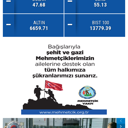
47.68
55.13
ALTIN
BIST 100
6659.71
13779.39