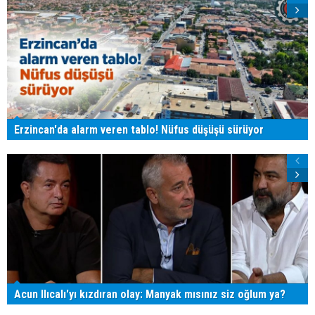
Erzincan'da alarm veren tablo! Nüfus düşüşü sürüyor
Acun Ilıcalı'yı kızdıran olay: Manyak mısınız siz oğlum ya?