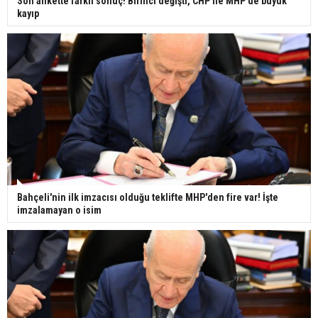
Son ankette farklı sonuç! Birinci değişti, CHP ile MHP'de büyük
kayıp
Bahçeli'nin ilk imzacısı olduğu teklifte MHP'den fire var! İşte
imzalamayan o isim