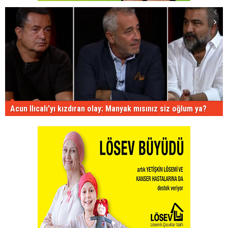
Acun Ilıcalı'yı kızdıran olay: Manyak mısınız siz oğlum ya?