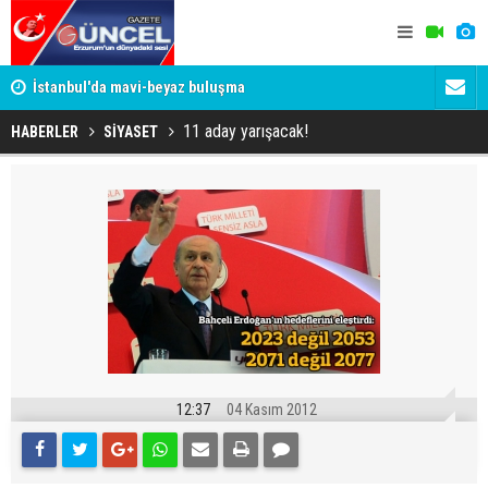
um
İstanbul'da mavi-beyaz buluşma
Erzurumspo
11 aday yarışacak!
HABERLER
SİYASET
12:37
04 Kasım 2012