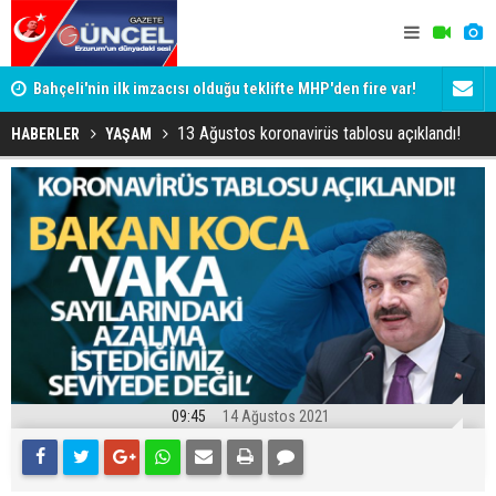
Bahçeli'nin ilk imzacısı olduğu teklifte MHP'den fire var!
Siyaset-Se
İşte imzalamayan o isim
Altınok ve K
13 Ağustos koronavirüs tablosu açıklandı!
HABERLER
YAŞAM
09:45
14 Ağustos 2021