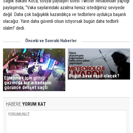
Sağlık Bakanı Koca, sosyal paylaşım sitesi Twitter hesabından yaptığı
paylaşımda, "Vaka sayılarındaki azalma henüz istediğimiz seviyede
değil. Daha çok bağışıklık kazandıkça ve tedbirlere uydukça başarılı
olacağız. Yarın daha güvenli olsun istiyorsak bugün daha tedbirli
olalım" dedi.
Önceki ve Sonraki Haberler
Bugün hava nasıl olacak?
Eğlenmek için gittiği
gazinoda kız arkadaşını
görünce dehşet saçtı
HABERE
YORUM KAT