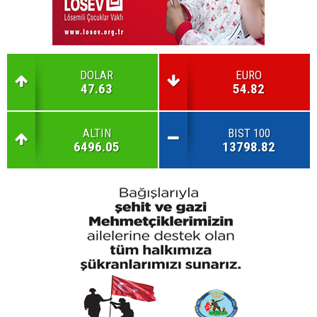
DOLAR
EURO
47.63
54.82
ALTIN
BIST 100
6496.05
13798.82