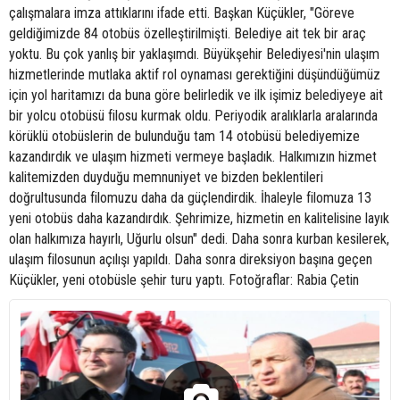
çalışmalara imza attıklarını ifade etti. Başkan Küçükler, "Göreve
geldiğimizde 84 otobüs özelleştirilmişti. Belediye ait tek bir araç
yoktu. Bu çok yanlış bir yaklaşımdı. Büyükşehir Belediyesi'nin ulaşım
hizmetlerinde mutlaka aktif rol oynaması gerektiğini düşündüğümüz
için yol haritamızı da buna göre belirledik ve ilk işimiz belediyeye ait
bir yolcu otobüsü filosu kurmak oldu. Periyodik aralıklarla aralarında
körüklü otobüslerin de bulunduğu tam 14 otobüsü belediyemize
kazandırdık ve ulaşım hizmeti vermeye başladık. Halkımızın hizmet
kalitemizden duyduğu memnuniyet ve bizden beklentileri
doğrultusunda filomuzu daha da güçlendirdik. İhaleyle filomuza 13
yeni otobüs daha kazandırdık. Şehrimize, hizmetin en kalitelisine layık
olan halkımıza hayırlı, Uğurlu olsun" dedi. Daha sonra kurban kesilerek,
ulaşım filosunun açılışı yapıldı. Daha sonra direksiyon başına geçen
Küçükler, yeni otobüsle şehir turu yaptı. Fotoğraflar: Rabia Çetin