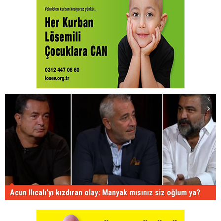
Acun Ilıcalı'yı kızdıran olay: Manyak mısınız siz oğlum ya?