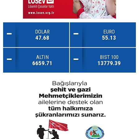
DOLAR
EURO
47.68
55.13
ALTIN
BIST 100
6659.71
13779.39