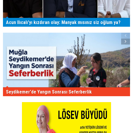
Acun Ilıcalı'yı kızdıran olay: Manyak mısınız siz oğlum ya?
Seydikemer'de Yangın Sonrası Seferberlik