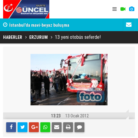
um
İstanbul'da mavi-beyaz buluşma
Erzurumspo
13 yeni otobüs seferde!
HABERLER
ERZURUM
13:23
13 Ocak 2012