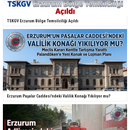
TSKGV Erzurum Bölge Temsilciliği Açıldı
Erzurum Paşalar Caddesi'ndeki Valilik Konağı Yıkılıyor mu?