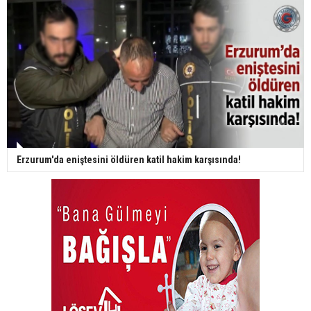
Erzurum'da eniştesini öldüren katil hakim karşısında!