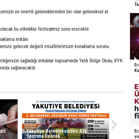
Ta
ilçemizin en önemli geleneklerinden biri olan geleneksel at
olacak bu etkinlikle festivalimiz sona erecektir.
onaklama imkânı:
lçemize gelecek değerli misafirlerimizin konaklama sorunu
ığımızın sağladığı imkânlar kapsamında Yatılı Bölge Okulu, KYK
Er
ında sağlanacaktır.
Ko
dit
Yakutiye Belediyesinden Ata
Er
Sporuna Destek
si