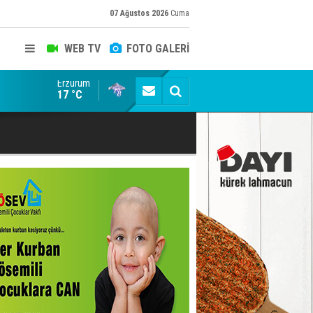
07 Ağustos 2026
Cuma
WEB TV
FOTO GALERİ
Erzurum
Siyaset-Sermaye Çizgisinde Haklılığın Resmi: Selami Al
17 °C