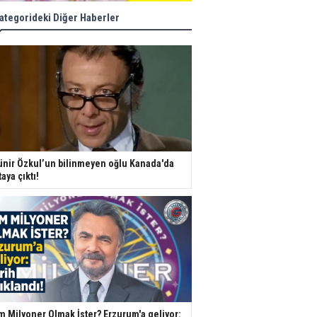
ategorideki Diğer Haberler
nir Özkul’un bilinmeyen oğlu Kanada'da
taya çıktı!
m Milyoner Olmak İster? Erzurum'a geliyor: