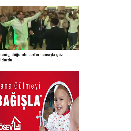
raniç, düğünde performansıyla göz
ldurdu