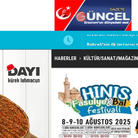
ntrol altında
Bahçeli'nin ilk imzacısı
HABERLER
KÜLTÜR/SANAT//MAĞAZİN