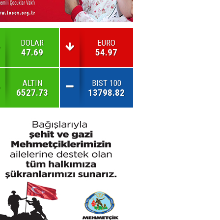
DOLAR
EURO
47.69
54.97
ALTIN
BIST 100
6527.73
13798.82