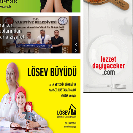
raftar
Ligde yeni
uplarından
sezon
ar'a ziyaret
başlıyor! İlk
düdük Bolu'da
çalacak