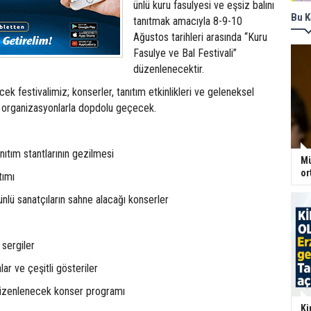
ünlü kuru fasulyesi ve eşsiz balını
Bu K
tanıtmak amacıyla 8-9-10
Ağustos tarihleri arasında “Kuru
Fasulye ve Bal Festivali”
düzenlenecektir.
k festivalimiz; konserler, tanıtım etkinlikleri ve geleneksel
 organizasyonlarla dopdolu geçecek.
anıtım stantlarının gezilmesi
Mü
or
tımı
lü sanatçıların sahne alacağı konserler
 sergiler
lar ve çeşitli gösteriler
üzenlenecek konser programı
Ki