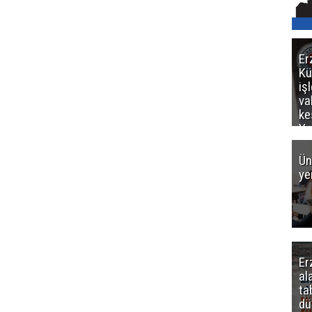
Er
Kü
iş
va
ke
Ya
ce
Ün
ye
Er
al
ta
dü