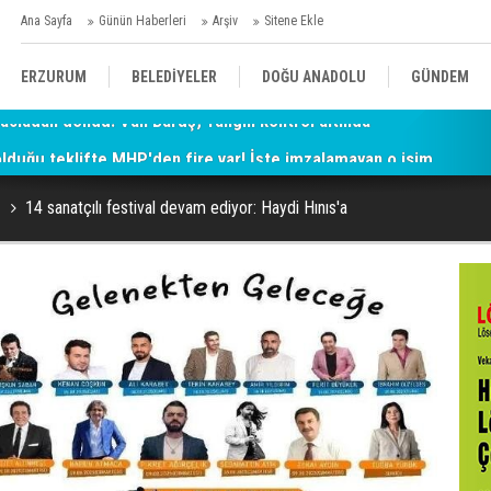
Ana Sayfa
Günün Haberleri
Arşiv
Sitene Ekle
ERZURUM
BELEDİYELER
DOĞU ANADOLU
GÜNDEM
 olduğu teklifte MHP'den fire var! İşte imzalamayan o isim
SİYASET
AFAD/ SAVAŞ
SPOR
14 sanatçılı festival devam ediyor: Haydi Hınıs'a
KÜLTÜR/SANAT//MAĞAZİN
BODRUM