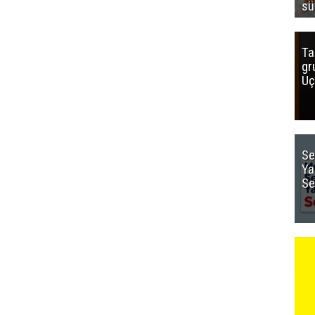
sü
Ta
gr
Uç
Se
Ya
Se