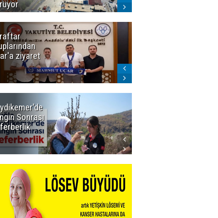
rüyor
raftar
Ligde yeni
uplarından
sezon
ar'a ziyaret
başlıyor! İlk
düdük Bolu'da
çalacak
ydikemer'de
Muğla
ngın Sonrası
Büyükşehir
ferberlik
Tüm
İmkânlarıyla
Yangın
Sahasında