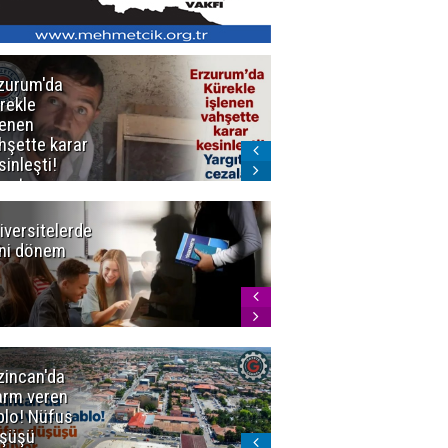
zurum'da
Erzurum dâhil
rekle
Çok Sayıda
lenen
İlde
hşette karar
Uyuşturucuya
sinleşti!
Darbe
rgıtay
zaları onadı
iversitelerde
Başkan
ni dönem
Sekmen'den
Tercih
Döneminde
Erzurum
Vurgusu
zincan'da
Meteoroloji
arm veren
uyardı!
blo! Nüfus
Doğu'ya yaz
şüşü
gelmeyecek