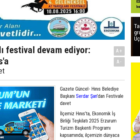
Ta
gr
Uç
lı festival devam ediyor:
A+
s'a
A-
et
Gazete Güncel- Hınıs Belediye
Başkanı
Serdar Şan
'dan Festivale
davet
İlçemiz Hınıs’ta, Ekonomik İş
Birliği Teşkilatı 2025 Erzurum
Turizm Başkenti Programı
kapsamında; ilçemizin dünyaca