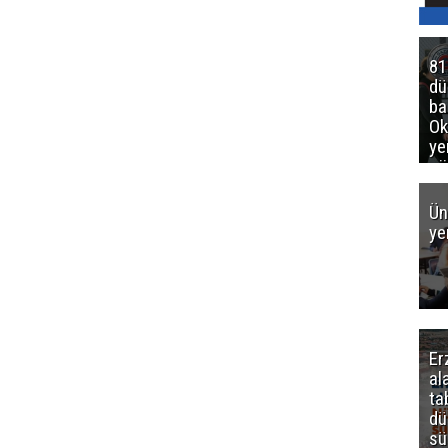
81
d
ba
Ok
ye
gö
Ün
ye
Er
al
ta
dü
sü