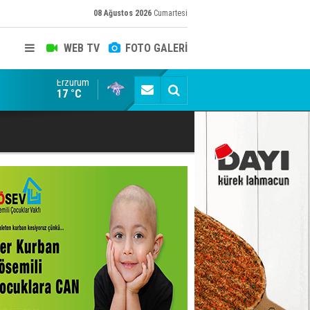
08 Ağustos 2026
Cumartesi
WEB TV
FOTO GALERİ
Erzurum
Konuşanlar'a katıldı, söyledikleri başına iş açtı! Göza
17 °C