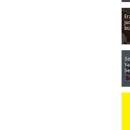
Er
ju
bü
Se
Ya
Se