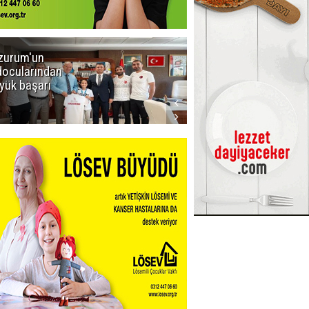
zurum'un
Amar süper
docularından
ligi seviyor!
yük başarı