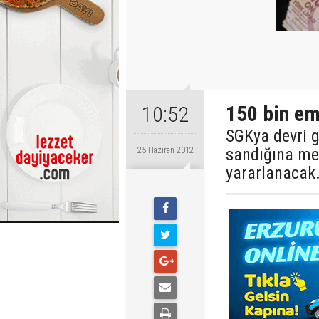
150 bin em
10:52
SGKya devri
sandığına me
25 Haziran 2012
yararlanacak