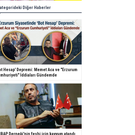
ategorideki Diğer Haberler
ot Hesap' Depremi: Memet Aca ve "Erzurum
mhuriyeti" İddiaları Gündemde
BAP Derneği'nin feshi için kayyum atandı