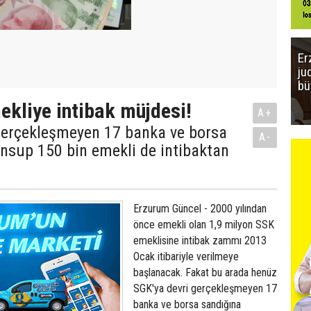
Er
ju
bü
ekliye intibak müjdesi!
A+
 gerçekleşmeyen 17 banka ve borsa
A-
nsup 150 bin emekli de intibaktan
.
Erzurum Güncel - 2000 yılından
önce emekli olan 1,9 milyon SSK
emeklisine intibak zammı 2013
Ocak itibariyle verilmeye
başlanacak. Fakat bu arada henüz
SGK'ya devri gerçekleşmeyen 17
banka ve borsa sandığına