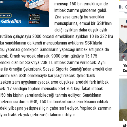
mensup 150 bin emekli için de
Bu K
intibak zammı gündeme geldi.
Zira yasa gereği bu sandıklar
mensuplarına, emsal bir SSK'lının
aldığı aylıktan daha düşük aylık
ütülen çalışmayla 2000 öncesi emeklilerin aylıkları 10 ile 322 lira
a sandıklarının da kendi mensuplarının aylıklarını SSK'lılarla
rtışı yapması gerekiyor. Sandıkların yapacağı intibak artışında da
olacak. Örnek verecek olursak: 9000 prim günüyle 15.175
mekli olan bir SSK'lıya 238 TL intibak zammı verilecek. Aynı
'B
e ile örneğin Şekerbank Sosyal Sigorta Sandığı'ndan emekli olan
Cu
k zammı alan SSK emeklisiyle karşılaştırılacak. Şekerbank
ksekse zam uygulanmayacak ama düşükse, aradaki fark intibak
k. 17 sandığın toplam mensubu 364.704 kişi, fakat intibak
0 bin kişinin yararlanabileceği tahmin ediliyor. Sandıkların
melerini sürdüren SGK, 150 bin banka/borsa emeklisinin intibak
ki yılbaşına yetişmesi için çaba sarf ediyor. Yapılacak zammın
lyon liralık ek yük getireceği tahmin ediliyor.
AH