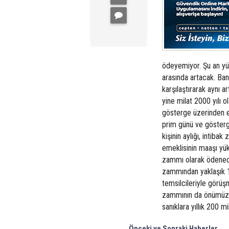
ödeyemiyor. Şu an yür
arasında artacak. Bank
karşılaştırarak aynı a
yine milat 2000 yılı 
gösterge üzerinden e
prim günü ve gösterg
kişinin aylığı, intiba
emeklisinin maaşı yü
zammı olarak ödenece
zammından yaklaşık 15
temsilcileriyle görüş
zammının da önümüzde
sanıklara yıllık 200 mi
Önceki ve Sonraki Haberler