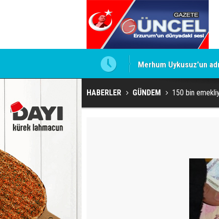
Merhum Uykusuz'un adı 
HABERLER
GÜNDEM
150 bin emekliy