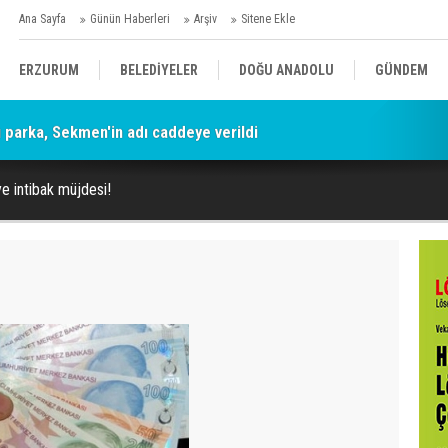
Ana Sayfa
Günün Haberleri
Arşiv
Sitene Ekle
ERZURUM
BELEDİYELER
DOĞU ANADOLU
GÜNDEM
parka, Sekmen'in adı caddeye verildi
SİYASET
AFAD/ SAVAŞ
SPOR
e intibak müjdesi!
KÜLTÜR/SANAT//MAĞAZİN
BODRUM