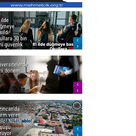
 ilde
Erzurum'da
üğmeye
Kürekle
sıldı!
işlenen
ullara 30 bin
vahşette karar
ni güvenlik
kesinleşti!
revlisi
Yargıtay
cezaları onadı
iversitelerde
Başkan
ni dönem
Sekmen'den
Tercih
Döneminde
Erzurum
Vurgusu
zincan'da
Meteoroloji
arm veren
uyardı!
blo! Nüfus
Doğu'ya yaz
şüşü
gelmeyecek
rüyor