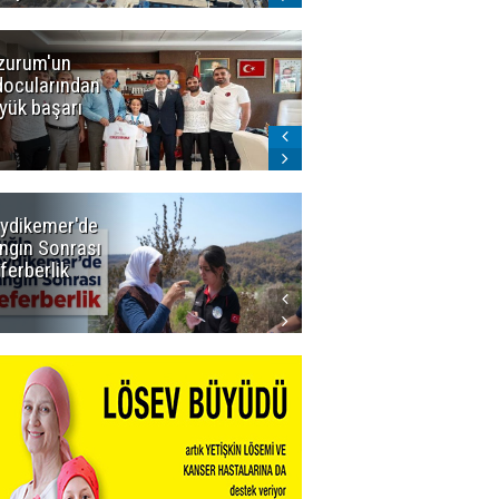
zurum'un
Amar süper
docularından
ligi seviyor!
yük başarı
ydikemer'de
Muğla
ngın Sonrası
Büyükşehir
ferberlik
Tüm
İmkânlarıyla
Yangın
Sahasında