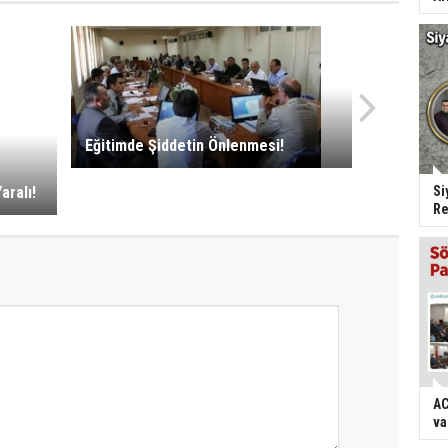
Eğitimde Şiddetin Önlenmesi!
aralı!
Si
Re
AC
va