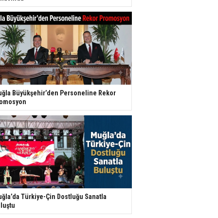
ğla Büyükşehir’den Personeline Rekor
romosyon
ğla’da Türkiye-Çin Dostluğu Sanatla
luştu