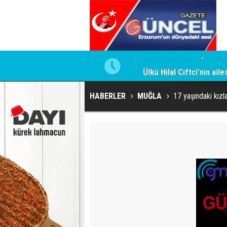
Ülkü Hilal Çiftçi’nin ail
HABERLER
MUĞLA
17 yaşındaki kızl