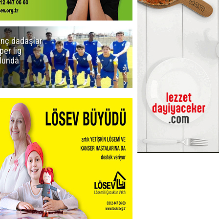
nç dadaşlar
Viago
per lig
Yachting
lunda
Kiralık Yat
Seçenekleri ile
Tekne Tatilini
Planlayın