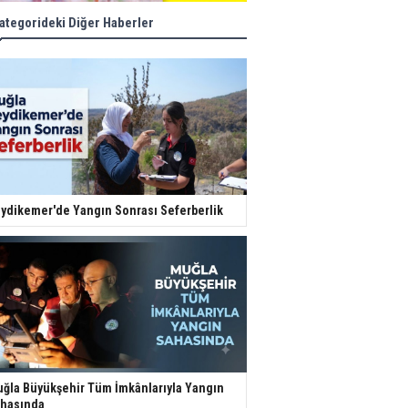
ategorideki Diğer Haberler
ydikemer'de Yangın Sonrası Seferberlik
ğla Büyükşehir Tüm İmkânlarıyla Yangın
hasında