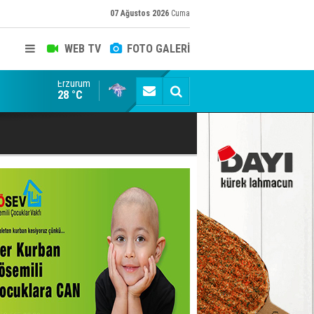
07 Ağustos 2026
Cuma
WEB TV
FOTO GALERİ
Erzurum
Cumhurbaşkanı Erdoğan talimatı verdi! AK Parti 81 il
28 °C