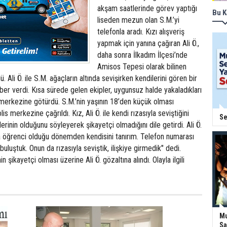
akşam saatlerinde görev yaptığı
Bu K
liseden mezun olan S.M.’yi
telefonla aradı. Kızı alışveriş
yapmak için yanına çağıran Ali Ö.,
daha sonra İlkadım İlçesi’nde
Amisos Tepesi olarak bilinen
. Ali Ö. ile S.M. ağaçların altında sevişirken kendilerini gören bir
aber verdi. Kısa sürede gelen ekipler, uygunsuz halde yakaladıkları
is merkezine götürdü. S.M.’nin yaşının 18’den küçük olması
is merkezine çağrıldı. Kız, Ali Ö. ile kendi rızasıyla seviştiğini
Se
erinin olduğunu söyleyerek şikayetçi olmadığını dile getirdi. Ali Ö.
da öğrenci olduğu dönemden kendisini tanırım. Telefon numarası
uluştuk. Onun da rızasıyla seviştik, ilişkiye girmedik" dedi.
in şikayetçi olması üzerine Ali Ö. gözaltına alındı. Olayla ilgili
Mu
Sa