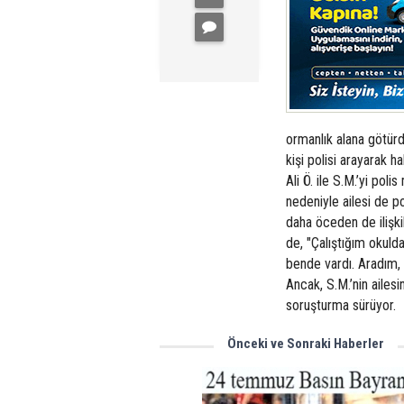
ormanlık alana götürdü
kişi polisi arayarak h
Ali Ö. ile S.M.’yi pol
nedeniyle ailesi de pol
daha öceden de ilişkil
de, "Çalıştığım okul
bende vardı. Aradım, b
Ancak, S.M.’nin ailesin
soruşturma sürüyor.
Önceki ve Sonraki Haberler