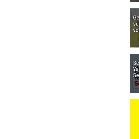
Ge
sü
yo
Se
Ya
Se