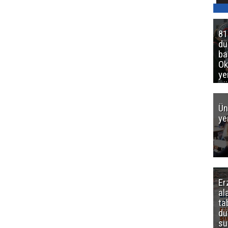
81
d
ba
Ok
ye
gö
Ün
ye
Er
al
ta
dü
sü