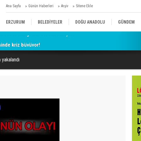
Ana Sayfa
Günün Haberleri
Arşiv
Sitene Ekle
ERZURUM
BELEDİYELER
DOĞU ANADOLU
GÜNDEM
esinde kriz büyüyor!
SİYASET
AFAD/ SAVAŞ
SPOR
a yakalandı
KÜLTÜR/SANAT//MAĞAZİN
BODRUM