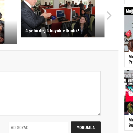
4 şehirde, 4 büyük etkinlik!
Mu
P
Mu
Bu