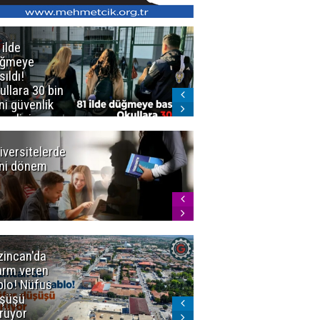
 ilde
Erzurum'da
üğmeye
Kürekle
sıldı!
işlenen
ullara 30 bin
vahşette karar
ni güvenlik
kesinleşti!
revlisi
Yargıtay
cezaları onadı
iversitelerde
Başkan
ni dönem
Sekmen'den
Tercih
Döneminde
Erzurum
Vurgusu
zincan'da
Meteoroloji
arm veren
uyardı!
blo! Nüfus
Doğu'ya yaz
şüşü
gelmeyecek
rüyor