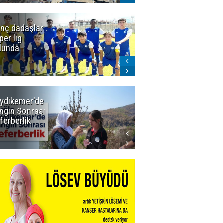
nç dadaşlar
Icardi'den
per lig
Galatasaray'a
lunda
ret! Böyle
biteceğini
kimse tahmin
edemezdi
ydikemer'de
Muğla
ngın Sonrası
Büyükşehir
ferberlik
Tüm
İmkânlarıyla
Yangın
Sahasında