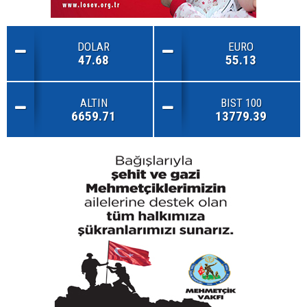
DOLAR
EURO
47.68
55.13
ALTIN
BIST 100
6659.71
13779.39