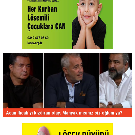
Acun Ilıcalı'yı kızdıran olay: Manyak mısınız siz oğlum ya?