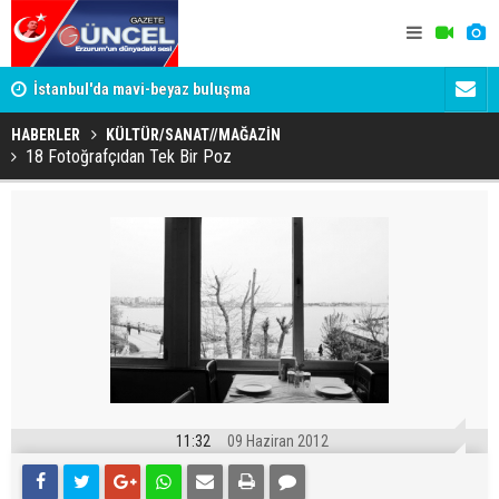
um
İstanbul'da mavi-beyaz buluşma
Erzurumspo
HABERLER
KÜLTÜR/SANAT//MAĞAZİN
18 Fotoğrafçıdan Tek Bir Poz
11:32
09 Haziran 2012