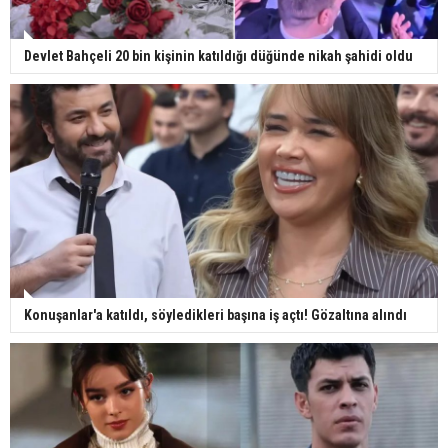
Devlet Bahçeli 20 bin kişinin katıldığı düğünde nikah şahidi oldu
Konuşanlar'a katıldı, söyledikleri başına iş açtı! Gözaltına alındı