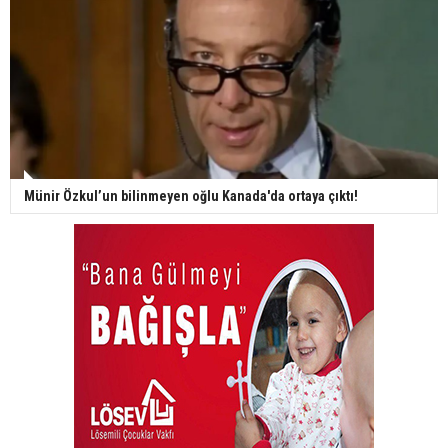
Münir Özkul’un bilinmeyen oğlu Kanada'da ortaya çıktı!