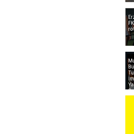
Er
FK
rö
Mu
Bü
T
İm
Ya
Sa