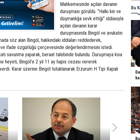
Mahkemesinde açılan davanın
Bu K
duruşması görüldü. "Halkı kin ve
düşmanlığa sevk ettiği" iddiasıyla
açılan davanın karar
duruşmasında Bingöl ve avukatın
ada söz alan Bingöl, hakkındaki iddiaları reddederek,
e ifade özgürlüğü çerçevesinde değerlendirmesini istedi.
katı savunma yaparak, beraat talebinde bulundu. Duruşmaya kısa
 heyeti, Bingöl'e 2 yıl 11 ay hapis cezası vererek
verdi. Karar üzerine Bingöl tutuklanarak Erzurum H Tipi Kapalı
De
.
ka
Bu