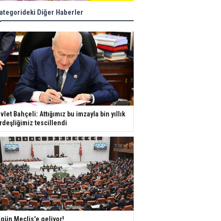
ategorideki Diğer Haberler
vlet Bahçeli: Attığımız bu imzayla bin yıllık
rdeşliğimiz tescillendi
gün Meclis'e geliyor!