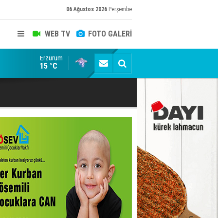
06 Ağustos 2026
Perşembe
WEB TV
FOTO GALERİ
Erzurum
Erzurumspor FK: Son rötuşlar bunlar
15 °C