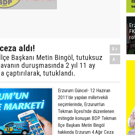
Er
FK
rö
 ceza aldı!
A+
lçe Başkanı Metin Bingöl, tutuksuz
A-
davanın duruşmasında 2 yıl 11 ay
a çaptırılarak, tutuklandı.
Erzurum Güncel- 12 Haziran
2011'de yapılan milletvekili
seçimlerinde, Erzurum'un
Tekman İlçesi'nde düzenlenen
mitingde konuşan BDP Tekman
İlçe Başkanı Metin Bingöl
hakkında Erzurum 4.Ağır Ceza