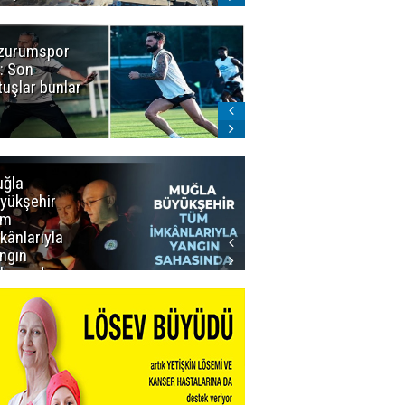
zurumspor
Naruman'dan
: Son
sempatik
tuşlar bunlar
mesaj
ğla
Muğla
yükşehir
Büyükşehir’den
üm
Personeline
kânlarıyla
Rekor
ngın
Promosyon
hasında