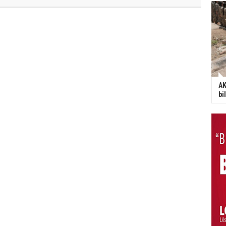
AK
bi