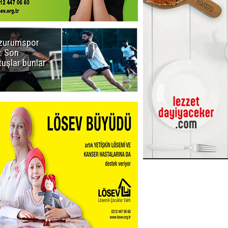
zurumspor
Naruman'dan
: Son
sempatik
tuşlar bunlar
mesaj