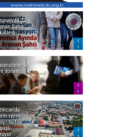
zurum'da 73
Bakan Gürlek
anan Şahıs
duyurdu! 7
kalandı
şirkete
kayyum atandı,
72 şüpheli
gözaltına
alındı
iversitelerde
Başkan
ni dönem
Sekmen'den
Tercih
Döneminde
Erzurum
Vurgusu
zincan'da
Meteoroloji
arm veren
uyardı!
blo! Nüfus
Doğu'ya yaz
şüşü
gelmeyecek
rüyor