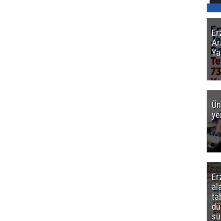
Er
Ar
Ya
Ün
ye
Er
al
ta
dü
sü