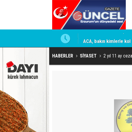
mesi için firmaya resmi talimat
ACA, bakın kimlerle kol 
HABERLER
SİYASET
2 yıl 11 ay ceza