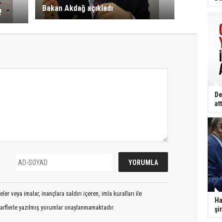
Bakan Akdağ açıkladı
!
De
att
er veya imalar, inançlara saldırı içeren, imla kuralları ile
Ha
arflerle yazılmış yorumlar onaylanmamaktadır.
şi