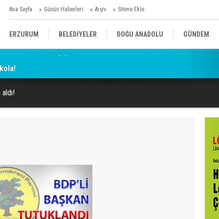
Ana Sayfa
Günün Haberleri
Arşiv
Sitene Ekle
ERZURUM
BELEDİYELER
DOĞU ANADOLU
GÜNDEM
kola!
SİYASET
AFAD/ SAVAŞ
SPOR
 aldı!
KÜLTÜR/SANAT//MAĞAZİN
BODRUM