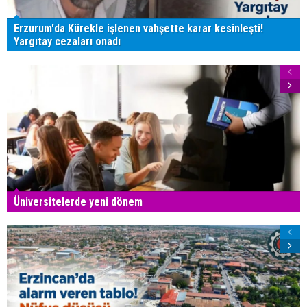
Erzurum'da Kürekle işlenen vahşette karar kesinleşti!
Yargıtay cezaları onadı
Üniversitelerde yeni dönem