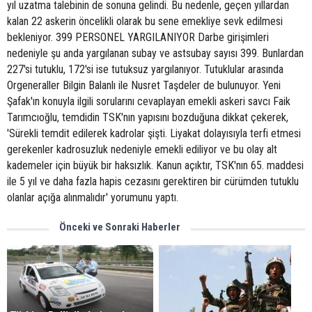
yıl uzatma talebinin de sonuna gelindi. Bu nedenle, geçen yıllardan
kalan 22 askerin öncelikli olarak bu sene emekliye sevk edilmesi
bekleniyor. 399 PERSONEL YARGILANIYOR Darbe girişimleri
nedeniyle şu anda yargılanan subay ve astsubay sayısı 399. Bunlardan
227'si tutuklu, 172'si ise tutuksuz yargılanıyor. Tutuklular arasında
Orgeneraller Bilgin Balanlı ile Nusret Taşdeler de bulunuyor. Yeni
Şafak'ın konuyla ilgili sorularını cevaplayan emekli askeri savcı Faik
Tarımcıoğlu, temdidin TSK'nın yapısını bozduğuna dikkat çekerek,
'Sürekli temdit edilerek kadrolar şişti. Liyakat dolayısıyla terfi etmesi
gerekenler kadrosuzluk nedeniyle emekli ediliyor ve bu olay alt
kademeler için büyük bir haksızlık. Kanun açıktır, TSK'nın 65. maddesi
ile 5 yıl ve daha fazla hapis cezasını gerektiren bir cürümden tutuklu
olanlar açığa alınmalıdır' yorumunu yaptı.
Önceki ve Sonraki Haberler