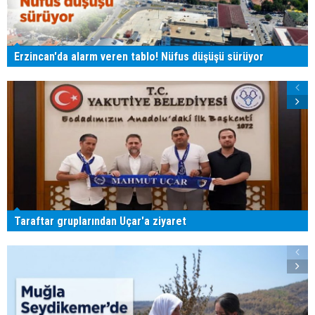
Erzincan'da alarm veren tablo! Nüfus düşüşü sürüyor
Taraftar gruplarından Uçar'a ziyaret