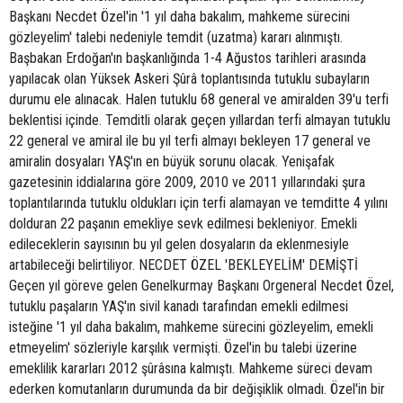
Başkanı Necdet Özel'in '1 yıl daha bakalım, mahkeme sürecini
gözleyelim' talebi nedeniyle temdit (uzatma) kararı alınmıştı.
Başbakan Erdoğan'ın başkanlığında 1-4 Ağustos tarihleri arasında
yapılacak olan Yüksek Askeri Şûrâ toplantısında tutuklu subayların
durumu ele alınacak. Halen tutuklu 68 general ve amiralden 39'u terfi
beklentisi içinde. Temditli olarak geçen yıllardan terfi almayan tutuklu
22 general ve amiral ile bu yıl terfi almayı bekleyen 17 general ve
amiralin dosyaları YAŞ'ın en büyük sorunu olacak. Yenişafak
gazetesinin iddialarına göre 2009, 2010 ve 2011 yıllarındaki şura
toplantılarında tutuklu oldukları için terfi alamayan ve temditte 4 yılını
dolduran 22 paşanın emekliye sevk edilmesi bekleniyor. Emekli
edileceklerin sayısının bu yıl gelen dosyaların da eklenmesiyle
artabileceği belirtiliyor. NECDET ÖZEL 'BEKLEYELİM' DEMİŞTİ
Geçen yıl göreve gelen Genelkurmay Başkanı Orgeneral Necdet Özel,
tutuklu paşaların YAŞ'ın sivil kanadı tarafından emekli edilmesi
isteğine '1 yıl daha bakalım, mahkeme sürecini gözleyelim, emekli
etmeyelim' sözleriyle karşılık vermişti. Özel'in bu talebi üzerine
emeklilik kararları 2012 şûrâsına kalmıştı. Mahkeme süreci devam
ederken komutanların durumunda da bir değişiklik olmadı. Özel'in bir