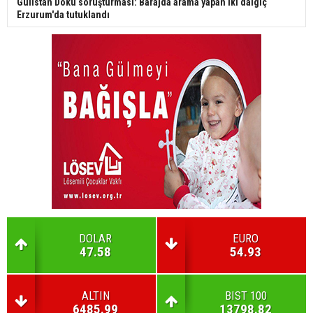
Gülistan Doku soruşturması: Barajda arama yapan iki dalgıç
Erzurum'da tutuklandı
DOLAR
EURO
47.58
54.93
ALTIN
BIST 100
6485.99
13798.82