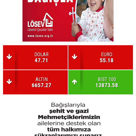
DOLAR
EURO
47.71
55.18
ALTIN
BIST 100
6657.27
13873.58