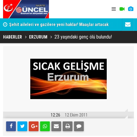
Şehit aileleri ve gazilere yeni haklar! Maaşlar artacak
Aman dikka
23 yaşındaki genç ölü bulundu!
HABERLER
ERZURUM
12:26
12 Ekim 2011