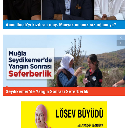
Acun Ilıcalı'yı kızdıran olay: Manyak mısınız siz oğlum ya?
Seydikemer'de Yangın Sonrası Seferberlik