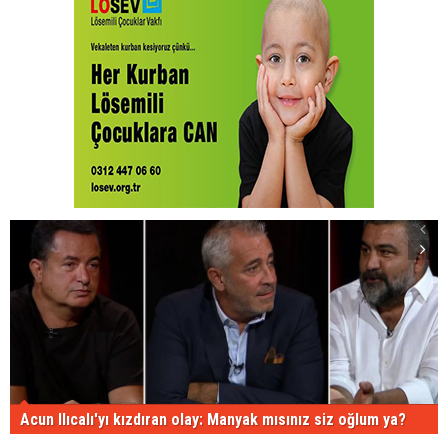
Acun Ilıcalı'yı kızdıran olay: Manyak mısınız siz oğlum ya?