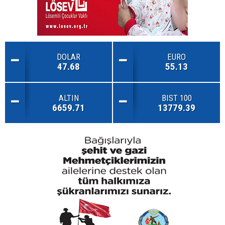
DOLAR
EURO
47.68
55.13
ALTIN
BIST 100
6659.71
13779.39