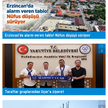
Erzincan'da alarm veren tablo! Nüfus düşüşü sürüyor
Taraftar gruplarından Uçar'a ziyaret