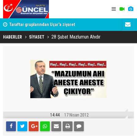
 var!
Taraftar gruplarından Uçar'a ziyaret
Erzurumspo
yolculuğun
28 Şubat Mazlumun Ahıdır
HABERLER
SİYASET
14:44
17 Nisan 2012