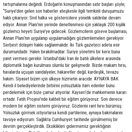
tartışmalarına değindi. Erdoğan'ın konuşmasından satır başları şöyle;
“Suriye’den gelen son haberler ateşkesle ilgili temkinli duruşumuzu
haklı çıkarıyor. Sivil halka ve göstericilere yönelik saldırılar devam
ediyor. Annan Planı’nın yerinde denetlenmesi için yaklaşık 200 kişilik
gözlemci heyeti Suriye’ye gidecek. Gözlemcilerin göreve başlaması,
Annan Planı’nın uygulanıp uygulamadığını gözlemlemeleri gerekiyor.
Serbest dolaşım hakkı sağlanmalıdır. İki Türk gazeteci adeta esir
durumundadır. Halen bırakılmadılar. Suriye yönetimi bir kere buna
yanıt vermesi gerekir. İstanbul’daki İran ile batılı ülkelere arasında
diplomatik bağın kurulması olumlu bir gelişmedir. Bizde makam hırsı,
havalarda uçuşan sandalyeler, hakaretler değil; kardeşlik, tevazu
hakim. Siyaset bizim için ülkeye hizmetin aracıdır. AYNAYA BAK
Kendi il belediyelerinde birbirini yolsuzlukla itam edenler bunu
perdelemek için bize çamur atıyorlar. Kayseri’de mahkemenin kararı
ortadır. Fatih Projesi’nde kaliteli bir eğitim görüyoruz. Son derece
modern bir eğitim sistemi görüyoruz. Gözlerini rant hırsı bürümüş.
Yolsuzluk görmek istiyorlarsa kendi partilerine, aynaya bakmalarını
tavsiye ediyorum. Sağlıkta Cumhuriyet tarihinde görülmemiş bir
devrim gerçekleştirdik. Eksiklikleri gidermemiz gerektiğinin