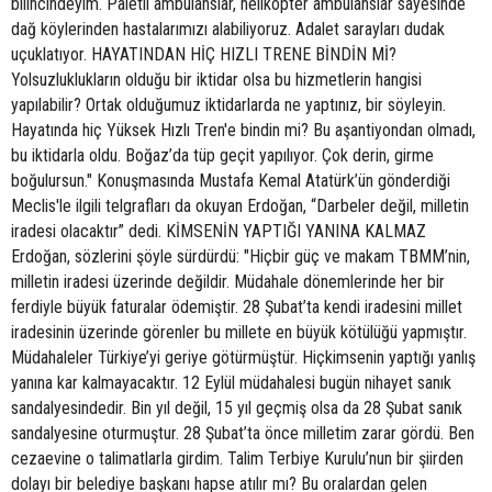
bilincindeyim. Paletli ambulanslar, helikopter ambulanslar sayesinde
dağ köylerinden hastalarımızı alabiliyoruz. Adalet sarayları dudak
uçuklatıyor. HAYATINDAN HİÇ HIZLI TRENE BİNDİN Mİ?
Yolsuzluklukların olduğu bir iktidar olsa bu hizmetlerin hangisi
yapılabilir? Ortak olduğumuz iktidarlarda ne yaptınız, bir söyleyin.
Hayatında hiç Yüksek Hızlı Tren'e bindin mi? Bu aşantiyondan olmadı,
bu iktidarla oldu. Boğaz’da tüp geçit yapılıyor. Çok derin, girme
boğulursun." Konuşmasında Mustafa Kemal Atatürk’ün gönderdiği
Meclis'le ilgili telgrafları da okuyan Erdoğan, “Darbeler değil, milletin
iradesi olacaktır” dedi. KİMSENİN YAPTIĞI YANINA KALMAZ
Erdoğan, sözlerini şöyle sürdürdü: "Hiçbir güç ve makam TBMM’nin,
milletin iradesi üzerinde değildir. Müdahale dönemlerinde her bir
ferdiyle büyük faturalar ödemiştir. 28 Şubat’ta kendi iradesini millet
iradesinin üzerinde görenler bu millete en büyük kötülüğü yapmıştır.
Müdahaleler Türkiye’yi geriye götürmüştür. Hiçkimsenin yaptığı yanlış
yanına kar kalmayacaktır. 12 Eylül müdahalesi bugün nihayet sanık
sandalyesindedir. Bin yıl değil, 15 yıl geçmiş olsa da 28 Şubat sanık
sandalyesine oturmuştur. 28 Şubat’ta önce milletim zarar gördü. Ben
cezaevine o talimatlarla girdim. Talim Terbiye Kurulu’nun bir şiirden
dolayı bir belediye başkanı hapse atılır mı? Bu oralardan gelen