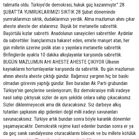
talimatla oldu. Türkiye’de demokrasi, hukuk güç kazanmıştır." 28
ŞUBAT'TA YUMRUKLARIMIZI SIKTIK 28 Şubat döneminde
yumruklarımızı sıktık, dudaklarımızı yerdik. Alma mazlumun ahını çıkar
aheste aheste der atalarımız. Büyük bir metanetle sabrettik.
Başörtülü kızlar sabretti. Anadolunun sanayicileri sabrettiler. Aydınlar
da sabrettiler. İnançlarımıza hakaret eden, emirle manşet atan, her
gün milletin üzerine pislik atan o yayınlara metanetle sabrettik.
Brifinglerde ayakta 10 dakika alkışlayanlar karşısında sabrettik.
BUGÜN MAZLUMUN AHI AHESTE AHESTE ÇIKIYOR Ülkenin
kaynaklarını hortumlayanlar karşısında da sabrettik. Bu gün mazlumun
ahının ahesta aheste çıktığı gündür. Bağımsız yargının hiç bir baskı
olmadan görevini yaptığı gündür. Ben buradan Ak Parti grubundan
Türkiye'nin gençlerine sesleniyorum; Biz demokrasiye milli iradeye
nasıl sahip çıktıysak sizler de aynı şekilde onlara sahip çıkacaksınız.
Sizler diklenmeyecek ama dik duracaksınız. Siz darbeye alkış
tutanları şapkasını alıp gidenleri değil milli iradeyi savunanları
savunacaksınız. Türkiye artık bundan sonra böyle karanlık dönemler
yaşamayacaktır. Demokratik rejime kast edenler bundan sonra er ya
da geç sanık sandalyesine oturacaklarını bilecek ve bu millete kötülük