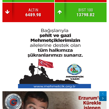
ALTIN
BIST 100
6489.98
13798.82