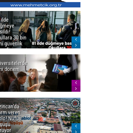
 ilde
Erzurum'da
üğmeye
Kürekle
sıldı!
işlenen
ullara 30 bin
vahşette karar
ni güvenlik
kesinleşti!
revlisi
Yargıtay
cezaları onadı
iversitelerde
Başkan
ni dönem
Sekmen'den
Tercih
Döneminde
Erzurum
Vurgusu
zincan'da
Meteoroloji
arm veren
uyardı!
blo! Nüfus
Doğu'ya yaz
şüşü
gelmeyecek
rüyor