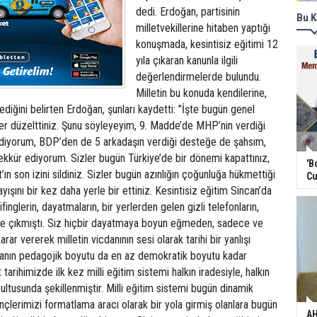
dedi. Erdoğan, partisinin
Bu K
milletvekillerine hitaben yaptığı
konuşmada, kesintisiz eğitimi 12
yıla çıkaran kanunla ilgili
değerlendirmelerde bulundu.
Milletin bu konuda kendilerine,
dediğini belirten Erdoğan, şunları kaydetti: ”İşte bugün genel
zler düzelttiniz. Şunu söyleyeyim, 9. Madde’de MHP’nin verdiği
gidiyorum, BDP’den de 5 arkadaşın verdiği desteğe de şahsım,
ekkür ediyorum. Sizler bugün Türkiye’de bir dönemi kapattınız,
'B
ın son izini sildiniz. Sizler bugün azınlığın çoğunluğa hükmettiği
Cu
ışını bir kez daha yerle bir ettiniz. Kesintisiz eğitim Sincan’da
ifinglerin, dayatmaların, bir yerlerden gelen gizli telefonların,
nde çıkmıştı. Siz hiçbir dayatmaya boyun eğmeden, sadece ve
rar vererek milletin vicdanının sesi olarak tarihi bir yanlışı
asanın pedagojik boyutu da en az demokratik boyutu kadar
tarihimizde ilk kez milli eğitim sistemi halkın iradesiyle, halkın
rultusunda şekillenmiştir. Milli eğitim sistemi bugün dinamik
ençlerimizi formatlama aracı olarak bir yola girmiş olanlara bugün
AH