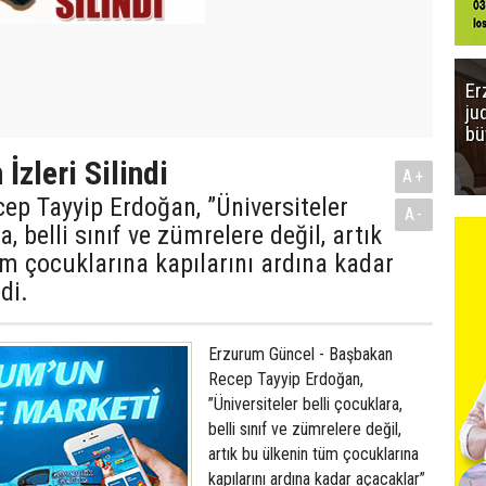
Er
ju
bü
 İzleri Silindi
A+
p Tayyip Erdoğan, ”Üniversiteler
A-
a, belli sınıf ve zümrelere değil, artık
m çocuklarına kapılarını ardına kadar
di.
Erzurum Güncel - Başbakan
Recep Tayyip Erdoğan,
”Üniversiteler belli çocuklara,
belli sınıf ve zümrelere değil,
artık bu ülkenin tüm çocuklarına
kapılarını ardına kadar açacaklar”