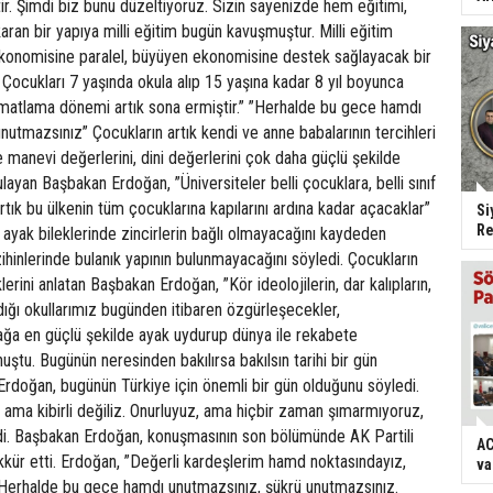
r. Şimdi biz bunu düzeltiyoruz. Sizin sayenizde hem eğitimi,
ran bir yapıya milli eğitim bugün kavuşmuştur. Milli eğitim
konomisine paralel, büyüyen ekonomisine destek sağlayacak bir
 Çocukları 7 yaşında okula alıp 15 yaşına kadar 8 yıl boyunca
ormatlama dönemi artık sona ermiştir.” ”Herhalde bu gece hamdı
nutmazsınız” Çocukların artık kendi ve anne babalarının tercihleri
e manevi değerlerini, dini değerlerini çok daha güçlü şekilde
layan Başbakan Erdoğan, ”Üniversiteler belli çocuklara, belli sınıf
rtık bu ülkenin tüm çocuklarına kapılarını ardına kadar açacaklar”
Si
Re
n ayak bileklerinde zincirlerin bağlı olmayacağını kaydeden
ihinlerinde bulanık yapının bulunmayacağını söyledi. Çocukların
rini anlatan Başbakan Erdoğan, ”Kör ideolojilerin, dar kalıpların,
ldığı okullarımız bugünden itibaren özgürleşecekler,
ğa en güçlü şekilde ayak uydurup dünya ile rekabete
uştu. Bugünün neresinden bakılırsa bakılsın tarihi bir gün
Erdoğan, bugünün Türkiye için önemli bir gün olduğunu söyledi.
 ama kibirli değiliz. Onurluyuz, ama hiçbir zaman şımarmıyoruz,
i. Başbakan Erdoğan, konuşmasının son bölümünde AK Partili
AC
ekkür etti. Erdoğan, ”Değerli kardeşlerim hamd noktasındayız,
va
 Herhalde bu gece hamdı unutmazsınız, şükrü unutmazsınız.