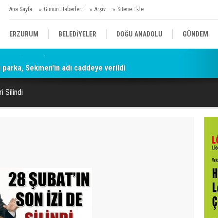
Ana Sayfa
Günün Haberleri
Arşiv
Sitene Ekle
ERZURUM
BELEDİYELER
DOĞU ANADOLU
GÜNDEM
parka, Sekmen'in adı caddeye verildi
SİYASET
AFAD/ SAVAŞ
SPOR
i Silindi
KÜLTÜR/SANAT//MAĞAZİN
BODRUM