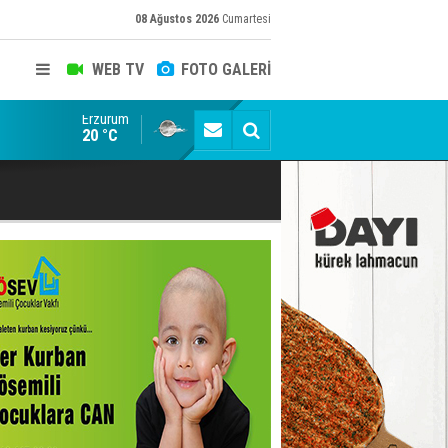
08 Ağustos 2026
Cumartesi
WEB TV
FOTO GALERİ
Erzurum
Konuşanlar'a katıldı, söyledikleri başına iş açtı! Göza
20 °C