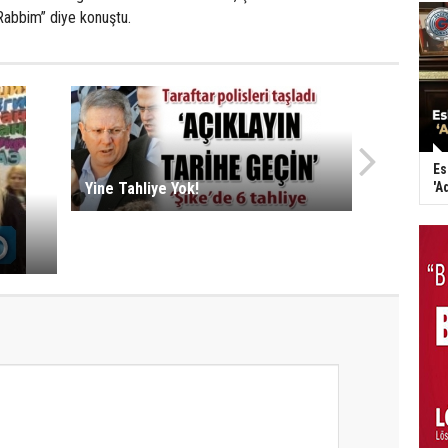
Rabbim” diye konuştu.
Es
Yine Tahliye Yok!
'A