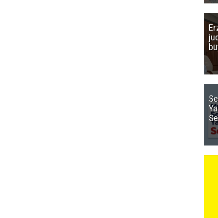
Er
ju
bü
Se
Ya
Se