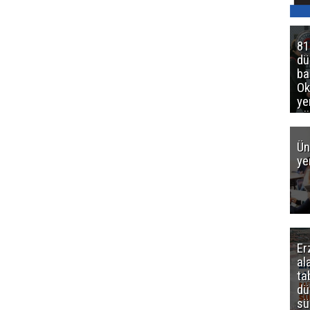
81
d
ba
Ok
ye
gö
Ün
ye
Er
al
ta
dü
sü