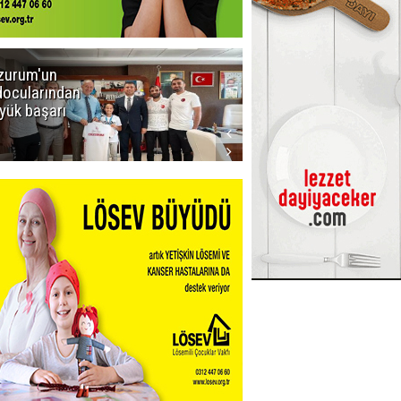
zurum'un
Amar süper
docularından
ligi seviyor!
yük başarı