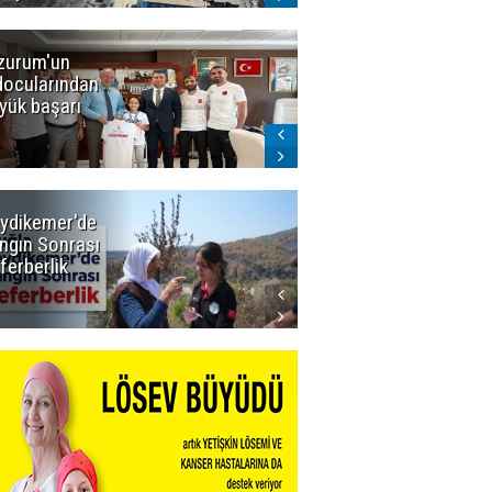
zurum'un
Amar süper
docularından
ligi seviyor!
yük başarı
ydikemer'de
Muğla
ngın Sonrası
Büyükşehir
ferberlik
Tüm
İmkânlarıyla
Yangın
Sahasında