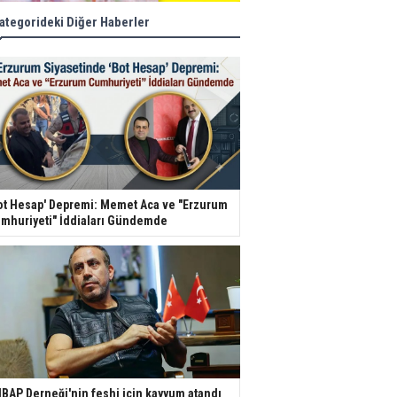
ategorideki Diğer Haberler
ot Hesap' Depremi: Memet Aca ve "Erzurum
mhuriyeti" İddiaları Gündemde
BAP Derneği'nin feshi için kayyum atandı