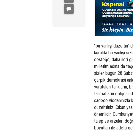
”bu yanlışı düzeltin” 
kurulda bu yanlışı si
desteğe, daha ileri 
milletim adına da teş
sizler bugün 28 Şubat’
çarpık demokrasi anlay
yürütülen tankların, br
talimatların gölgesi
sadece vicdanınızla ka
düzelttiniz. Çıkan y
önemlidir. Cumhuriyet 
talep ve arzuları doğ
boyutları ile adeta g