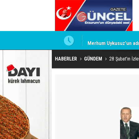
Merhum Uykusuz'un adı 
HABERLER
GÜNDEM
28 Şubat'ın İzler