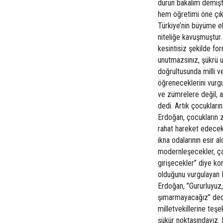
durun bakalım demişti
hem öğretimi öne çıka
Türkiye’nin büyüme e
niteliğe kavuşmuştur.
kesintisiz şekilde f
unutmazsınız, şükrü u
doğrultusunda milli v
öğreneceklerini vurgu
ve zümrelere değil, a
dedi. Artık çocukları
Erdoğan, çocukların z
rahat hareket edecekle
ikna odalarının esir a
modernleşecekler, ça
girişecekler” diye kon
olduğunu vurgulayan 
Erdoğan, ”Gururluyuz,
şımarmayacağız” ded
milletvekillerine teş
şükür noktasındayız.