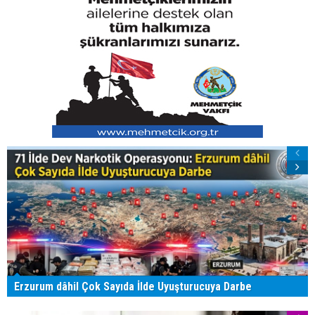
Erzurum dâhil Çok Sayıda İlde Uyuşturucuya Darbe