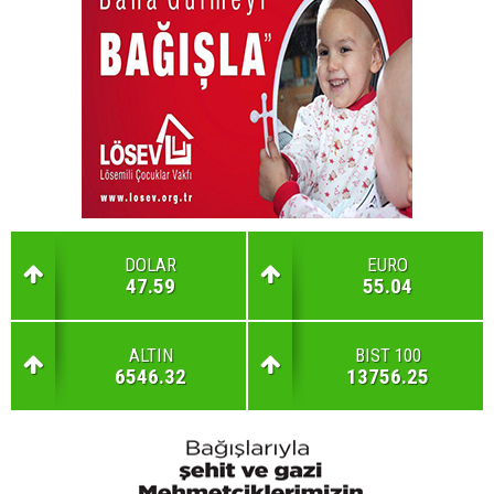
DOLAR
EURO
47.59
55.04
ALTIN
BIST 100
6546.32
13756.25