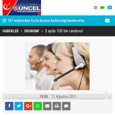
357 milyondan fazla kişinin kullandığı banknotlar
Oltu Çayı’n
değişiyor
Ertuğrul Ha
3 ayda 100 bin randevu!
HABERLER
EKONOMİ
10:50
11 Ağustos 2011