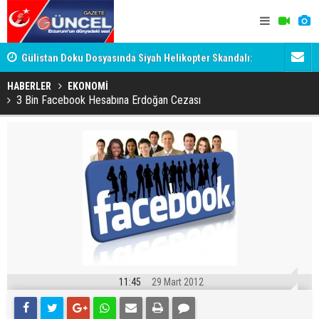
h
Gülistan Doku Dosyasında Siyah Helikopter Skandalı:
Ömer Arda 
Tutuklanan 'Hayırsever', Valiyi Geçemedi!
HABERLER
EKONOMİ
3 Bin Facebook Hesabına Erdoğan Cezası
11:45
29 Mart 2012