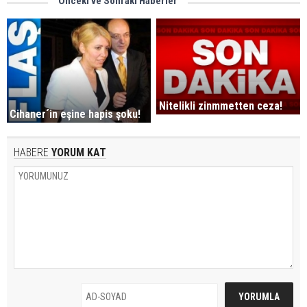
Önceki ve Sonraki Haberler
Nitelikli zinmmetten ceza!
Cihaner´in eşine hapis şoku!
HABERE
YORUM KAT