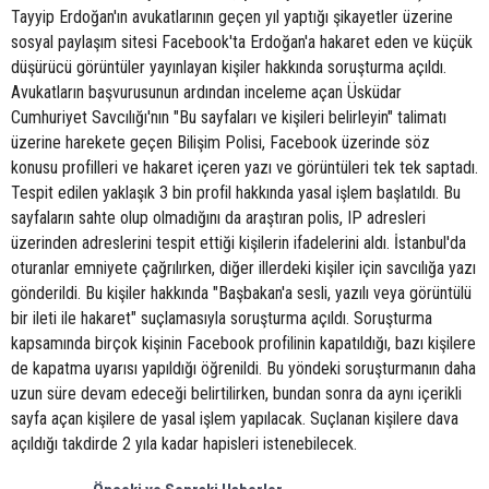
Tayyip Erdoğan'ın avukatlarının geçen yıl yaptığı şikayetler üzerine
sosyal paylaşım sitesi Facebook'ta Erdoğan'a hakaret eden ve küçük
düşürücü görüntüler yayınlayan kişiler hakkında soruşturma açıldı.
Avukatların başvurusunun ardından inceleme açan Üsküdar
Cumhuriyet Savcılığı'nın "Bu sayfaları ve kişileri belirleyin" talimatı
üzerine harekete geçen Bilişim Polisi, Facebook üzerinde söz
konusu profilleri ve hakaret içeren yazı ve görüntüleri tek tek saptadı.
Tespit edilen yaklaşık 3 bin profil hakkında yasal işlem başlatıldı. Bu
sayfaların sahte olup olmadığını da araştıran polis, IP adresleri
üzerinden adreslerini tespit ettiği kişilerin ifadelerini aldı. İstanbul'da
oturanlar emniyete çağrılırken, diğer illerdeki kişiler için savcılığa yazı
gönderildi. Bu kişiler hakkında "Başbakan'a sesli, yazılı veya görüntülü
bir ileti ile hakaret" suçlamasıyla soruşturma açıldı. Soruşturma
kapsamında birçok kişinin Facebook profilinin kapatıldığı, bazı kişilere
de kapatma uyarısı yapıldığı öğrenildi. Bu yöndeki soruşturmanın daha
uzun süre devam edeceği belirtilirken, bundan sonra da aynı içerikli
sayfa açan kişilere de yasal işlem yapılacak. Suçlanan kişilere dava
açıldığı takdirde 2 yıla kadar hapisleri istenebilecek.