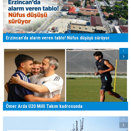
Erzincan'da alarm veren tablo! Nüfus düşüşü sürüyor
Ömer Arda U20 Millî Takım kadrosunda