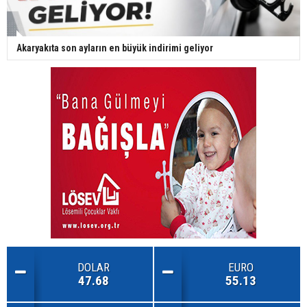
Akaryakıta son ayların en büyük indirimi geliyor
DOLAR
EURO
47.68
55.13