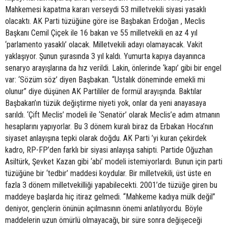
Mahkemesi kapatma kararı verseydi 53 milletvekili siyasi yasaklı
olacaktı. AK Parti tüzüğüne göre ise Başbakan Erdoğan , Meclis
Başkanı Cemil Çiçek ile 16 bakan ve 55 milletvekili en az 4 yıl
‘parlamento yasaklı’ olacak. Milletvekili adayı olamayacak. Vakit
yaklaşıyor. Şunun şurasında 3 yıl kaldı. Yumurta kapıya dayanınca
senaryo arayışlarına da hız verildi. Lakin, önlerinde ‘kapı’ gibi bir engel
var: ‘Sözüm söz’ diyen Başbakan. “Ustalık döneminde emekli mi
olunur” diye düşünen AK Partililer de formül arayışında. Baktılar
Başbakan’ın tüzük değiştirme niyeti yok, onlar da yeni anayasaya
sarıldı. ‘Çift Meclis’ modeli ile ‘Senatör’ olarak Meclis’e adım atmanın
hesaplarını yapıyorlar. Bu 3 dönem kuralı biraz da Erbakan Hoca’nın
siyaset anlayışına tepki olarak doğdu. AK Parti ’yi kuran çekirdek
kadro, RP-FP’den farklı bir siyasi anlayışa sahipti. Partide Oğuzhan
Asiltürk, Şevket Kazan gibi ‘abi’ modeli istemiyorlardı. Bunun için parti
tüzüğüne bir ‘tedbir’ maddesi koydular. Bir milletvekili, üst üste en
fazla 3 dönem milletvekilliği yapabilecekti. 2001’de tüzüğe giren bu
maddeye başlarda hiç itiraz gelmedi. “Mahkeme kadıya mülk değil”
deniyor, gençlerin önünün açılmasının önemi anlatılıyordu. Böyle
maddelerin uzun ömürlü olmayacağı, bir süre sonra değişeceği