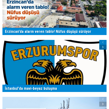
Erzincan'da alarm veren tablo! Nüfus düşüşü sürüyor
İstanbul'da mavi-beyaz buluşma