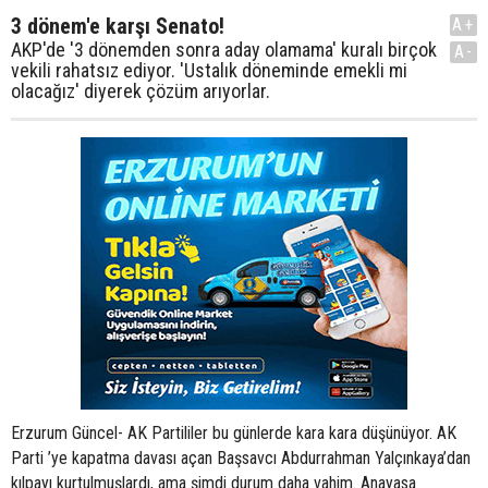
3 dönem'e karşı Senato!
A+
AKP'de '3 dönemden sonra aday olamama' kuralı birçok
A-
vekili rahatsız ediyor. 'Ustalık döneminde emekli mi
olacağız' diyerek çözüm arıyorlar.
Erzurum Güncel- AK Partililer bu günlerde kara kara düşünüyor. AK
Parti ’ye kapatma davası açan Başsavcı Abdurrahman Yalçınkaya’dan
kılpayı kurtulmuşlardı, ama şimdi durum daha vahim. Anayasa