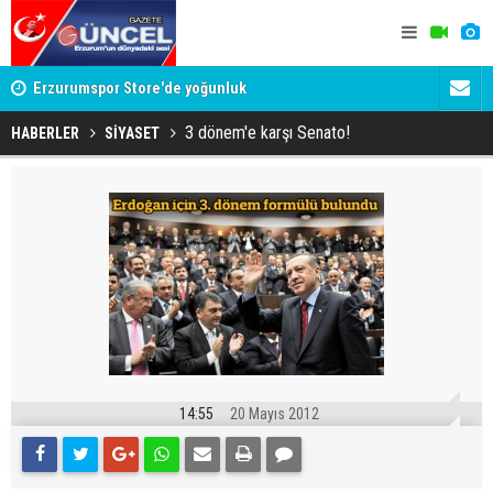
Erzurumspor Store'de yoğunluk
Adalet Bak
Böyle bir 
3 dönem'e karşı Senato!
HABERLER
SİYASET
14:55
20 Mayıs 2012