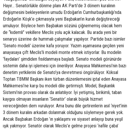
Hayır… Senatörlükle dönme planı AK Parti’de 3 dönem kuralının
değişmesini bekleyenlerin umudu Erdoğan’ın Cumhurbaşkanlığı’nda.
Erdoğan’ın Köşk’e çıkmasıyla yeni Başbakan’ın kuralı değiştireceği
umuluyor. Böylece hem Başbakan sözünü çiğnememiş olacak hem
de “kıdemli” vekillere Meclis yolu açık kalacak. Bu arada yeni bir
senaryo üzerine de hummalı çalışmalar yapılıyor. Partide bazı isimler
‘Senato modeli’ üzerine kafa yoruyor. Yazım aşamasına geçilen yeni
anayasaya çift Meclis’li modeli monte etmek istiyorlar. Bu modelin
‘faydaları’ şimdiden fısıldanmaya başladı. Senato modeli görünürde
sistemin daha iyi işlemesi için öneriliyor. Anayasa Mahkemesi’nin bazı
denetim yetkilerini de Senato’ya devretmesi öngörülüyor. Köksal
Toptan TBMM Başkanı iken türban düzenlemesini iptal eden Anayasa
Mahkemesi’ne karşı bu modeli dile getirmişti. Model, Başkanlık
Sistemi’nin provası olarak da anlatılıyor. İyi yetişmiş, birikimli, taban
kaygısı olmayan insanların ‘Senatör’ olarak büyük hizmet
vereceğinden dem vuruluyor. Ama bunu dile getirenlerin asıl ‘niyet’inin
3 dönem kuralını arkadan dolanmak olduğunu söylemeye gerek yok.
Ancak Başbakan Erdoğan ’ın yaklaşımı ve siyaset anlayışı buna yeşil
ışık yakmıyor. Senatör olarak Meclis’e gelme projesi ‘nafile çaba’