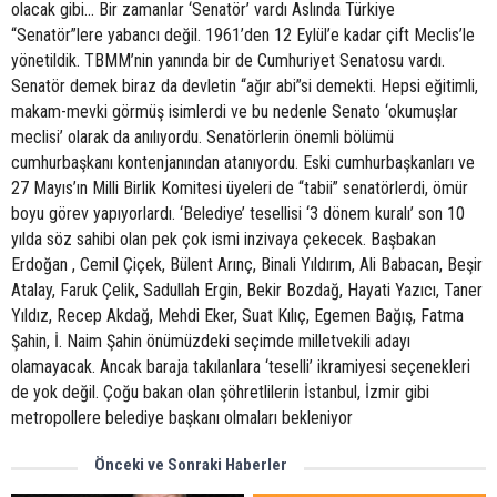
olacak gibi… Bir zamanlar ‘Senatör’ vardı Aslında Türkiye
“Senatör”lere yabancı değil. 1961’den 12 Eylül’e kadar çift Meclis’le
yönetildik. TBMM’nin yanında bir de Cumhuriyet Senatosu vardı.
Senatör demek biraz da devletin “ağır abi”si demekti. Hepsi eğitimli,
makam-mevki görmüş isimlerdi ve bu nedenle Senato ‘okumuşlar
meclisi’ olarak da anılıyordu. Senatörlerin önemli bölümü
cumhurbaşkanı kontenjanından atanıyordu. Eski cumhurbaşkanları ve
27 Mayıs’ın Milli Birlik Komitesi üyeleri de “tabii” senatörlerdi, ömür
boyu görev yapıyorlardı. ‘Belediye’ tesellisi ‘3 dönem kuralı’ son 10
yılda söz sahibi olan pek çok ismi inzivaya çekecek. Başbakan
Erdoğan , Cemil Çiçek, Bülent Arınç, Binali Yıldırım, Ali Babacan, Beşir
Atalay, Faruk Çelik, Sadullah Ergin, Bekir Bozdağ, Hayati Yazıcı, Taner
Yıldız, Recep Akdağ, Mehdi Eker, Suat Kılıç, Egemen Bağış, Fatma
Şahin, İ. Naim Şahin önümüzdeki seçimde milletvekili adayı
olamayacak. Ancak baraja takılanlara ‘teselli’ ikramiyesi seçenekleri
de yok değil. Çoğu bakan olan şöhretlilerin İstanbul, İzmir gibi
metropollere belediye başkanı olmaları bekleniyor
Önceki ve Sonraki Haberler