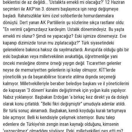
beklentisi de az değildi… ‘Ustalıkta emekli mi olacağız?’ 12 Haziran
seçimleri ile AKP’nin 3. dönemi başlayınca işin rengi değişmeye
başladı. Rahatsızlıklar kimi özel sohbetlerde homurdanmalara
dönüştü. Dert yanan AK Partililerin şu sözlerine sıkça rastlanır oldu:
“En verimli çağımızdayız kardeşim. Ustalık dönemindeyiz. Bu yaşta
emekli mi olunur? Şimdi ne yapacağız? Eski işimize dönemeyiz. Eve
kapanıp dizimizde torun mu zıplatacağız?” Türk siyasetindeki
geleneklere bakınca haksız da sayılmazlardı. Avrupa’da olduğu gibi bir
eski başbakan veya milletvekilinin avukatlığa, öğretmenliğe yani
önceki mesleğine dönme örneği yaygın değil. Ticaretten gelenler
neyse de memuriyetten gelenlerin işi kolay olmuyor. KİT’lerde
yöneticilik ya da başarabilirse ticarete atılma dışında seçeneği
kalmıyor. Milletvekilleriyle beraber belediye başkanı ve il yöneticilerini
de kapsayan ‘3 dönem’ kuralını değiştirmek için yoğun kulis yapılıyor.
Nabız yoklanıyor. Başbakan Erdoğan ’a birkaç kez direkt ya da dolaylı
olarak konu çıtlatıldı. “Belki fikri değişmiştir” umuduyla adımlar atıldı.
Bir türlü sonuç alınamadı. Başbakan, kendi koyduğu kuralı tartışmaya
bile açmıyor. Belli ki kendisiyle çelişmek istemiyor. Bunu talep
edenlere de Türkiye’nin zengin insan kaynağı olduğunu, kimsenin
‘vazgeçilmez’ olmadığını söylüyor. Peki, milletvekilleri pes etti mi?