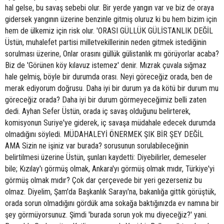
hal gelse, bu savaş sebebi olur. Bir yerde yangın var ve biz de oraya
gidersek yangının üzerine benzinle gitmiş oluruz ki bu hem bizim için
hem de ülkemiz için risk olur. 'ORASI GÜLLÜK GÜLİSTANLIK DEĞİL
Üstün, muhalefet partisi milletvekillerinin neden gitmek istediğinin
sorulması üzerine, Onlar orasını güllük gülistanlık mı görüyorlar acaba?
Biz de 'Görünen köy kılavuz istemez' denir. Mızrak çuvala sığmaz
hale gelmiş, böyle bir durumda orası. Neyi göreceğiz orada, ben de
merak ediyorum doğrusu. Daha iyi bir durum ya da kötü bir durum mu
göreceğiz orada? Daha iyi bir durum görmeyeceğimiz belli zaten
dedi. Ayhan Sefer Üstün, orada iç savaş olduğunu belirterek,
komisyonun Suriye'ye giderek, iç savaşa müdahale edecek durumda
olmadığını söyledi. MÜDAHALEYİ ÖNERMEK ŞIK BİR ŞEY DEĞİL
AMA Sizin ne işiniz var burada? sorusunun sorulabileceğinin
belirtilmesi üzerine Üstün, şunları kaydetti: Diyebilirler, demeseler
bile; Kızılay'ı görmüş olmak, Ankara'yı görmüş olmak mıdır, Türkiye'yi
görmüş olmak mıdır? Çok dar çerçevede bir yeri gezerseniz bu
olmaz. Diyelim, Şam'da Başkanlık Sarayı'na, bakanlığa gittik görüştük,
orada sorun olmadığını gördük ama sokağa baktığınızda ev namına bir
şey görmüyorsunuz. Şimdi 'burada sorun yok mu diyeceğiz?' yani.