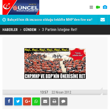
Bahçeli'nin ilk imzacısı olduğu teklifte MHP'den fire var!
Siyaset-Se
İşte imzalamayan o isim
Altınok ve K
3 Partinin İsteğine Ret!
HABERLER
GÜNDEM
13:57
22 Nisan 2012