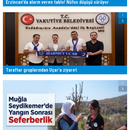
Erzincan'da alarm veren tablo! Nüfus düşüşü sürüyor
Taraftar gruplarından Uçar'a ziyaret