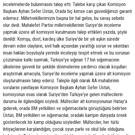
incelemelerde bulunmasını talep etti. Talebe karşı çıkan Komisyon
Başkanı Ayhan Sefer Üstün, Orada hiç kimse can güvenliğimizi garanti
edemez. Milletvekillerimizin başına bir hal gelse, bu savaş sebebi
olur dedi. Muhalefet Partisi milletvekillerinin Suriye'de inceleme
yapmak üzere alt komisyon kurulmasını talep ettikleri yazıda, şöyle
denildi: Komşu, dost, kardeş ülke Suriye'de bir yılı aşkın süredir
devam eden olayların, sivil halk açısından yarattığı sorun ve sıkıntıları
insan hakları boyutuyla yerinde inceleyip tespit etmek ve bu sorunun
çözümüne katkı sunmak; Türkiye'ye sığınan 17 bin sığınmacının
ülkelerine güvenli bir şekilde dönmelerine yardımcı olacak koşulları
araştırmak amacıyla, Suriye'de inceleme yapmak üzere alt komisyon
oluşturulmasını talep ederiz. Taleple ilgili olarak AA muhabirinin
sorularını yanıtlayan Komisyon Başkanı Ayhan Sefer Üstün,
komisyonun esas olarak Suriye'den Türkiye'ye gelen mültecilerin
durumu ile ilgilendiğini söyledi. Mülteciler alt komisyonunun Hatay'a
giderek, orada BM yetkilileri ve sığınmacılarla görüştüğünü belirten
Üstün, BM yetkilileri ve sığınmacılar, oradaki kampın dünyada örnek
gösterilecek bir kamp olduğunu söylediler. Mülteciler, her türlü
ihtiyaçlarının karşılandığını, çocuk oyun parkı ve okul bile olduğunu