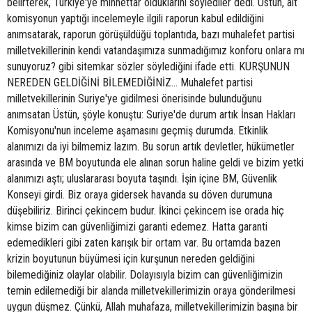
belirterek, Türkiye'ye minnettar olduklarını söylediler dedi. Üstün, alt
komisyonun yaptığı incelemeyle ilgili raporun kabul edildiğini
anımsatarak, raporun görüşüldüğü toplantıda, bazı muhalefet partisi
milletvekillerinin kendi vatandaşımıza sunmadığımız konforu onlara mı
sunuyoruz? gibi sitemkar sözler söylediğini ifade etti. KURŞUNUN
NEREDEN GELDİĞİNİ BİLEMEDİĞİNİZ... Muhalefet partisi
milletvekillerinin Suriye'ye gidilmesi önerisinde bulunduğunu
anımsatan Üstün, şöyle konuştu: Suriye'de durum artık İnsan Hakları
Komisyonu'nun inceleme aşamasını geçmiş durumda. Etkinlik
alanımızı da iyi bilmemiz lazım. Bu sorun artık devletler, hükümetler
arasında ve BM boyutunda ele alınan sorun haline geldi ve bizim yetki
alanımızı aştı; uluslararası boyuta taşındı. İşin içine BM, Güvenlik
Konseyi girdi. Biz oraya gidersek havanda su döven durumuna
düşebiliriz. Birinci çekincem budur. İkinci çekincem ise orada hiç
kimse bizim can güvenliğimizi garanti edemez. Hatta garanti
edemedikleri gibi zaten karışık bir ortam var. Bu ortamda bazen
krizin boyutunun büyümesi için kurşunun nereden geldiğini
bilemediğiniz olaylar olabilir. Dolayısıyla bizim can güvenliğimizin
temin edilemediği bir alanda milletvekillerimizin oraya gönderilmesi
uygun düşmez. Çünkü, Allah muhafaza, milletvekillerimizin başına bir