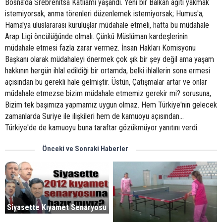
Bosna'da Srebrenitsa Katliamı yaşandı. Yeni bir Balkan ağıtı yakmak
istemiyorsak, anma törenleri düzenlemek istemiyorsak; Humus'a,
Hama'ya uluslararası kuruluşlar müdahale etmeli, hatta bu müdahale
Arap Ligi öncülüğünde olmalı. Çünkü Müslüman kardeşlerinin
müdahale etmesi fazla zarar vermez. İnsan Hakları Komisyonu
Başkanı olarak müdahaleyi önermek çok şık bir şey değil ama yaşam
hakkının hergün ihlal edildiği bir ortamda, belki ihlallerin sona ermesi
açısından bu gerekli hale gelmiştir. Üstün, Çatışmalar artar ve onlar
müdahale etmezse bizim müdahale etmemiz gerekir mi? sorusuna,
Bizim tek başımıza yapmamız uygun olmaz. Hem Türkiye'nin gelecek
zamanlarda Suriye ile ilişkileri hem de kamuoyu açısından...
Türkiye'de de kamuoyu buna taraftar gözükmüyor yanıtını verdi.
Önceki ve Sonraki Haberler
Siyasette Kıyamet Senaryosu