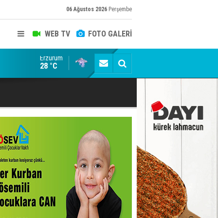
06 Ağustos 2026
Perşembe
WEB TV
FOTO GALERİ
Erzurum
ADALET BAKANI AKIN GÜRLEK'E AÇIK İHBAR! BAKIRC
28 °C