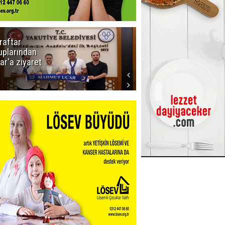
raftar
Ligde yeni
uplarından
sezon
ar'a ziyaret
başlıyor! İlk
düdük Bolu'da
çalacak