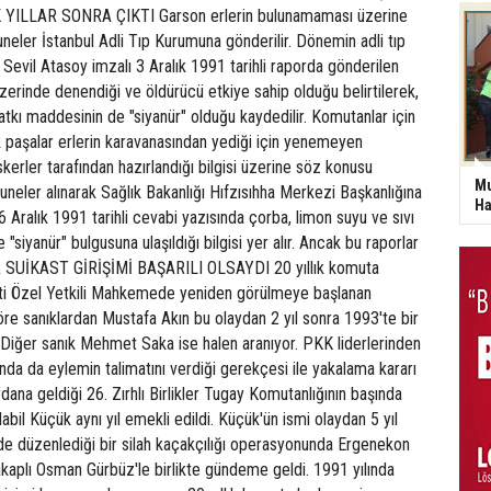
K YILLAR SONRA ÇIKTI Garson erlerin bulunamaması üzerine
eler İstanbul Adli Tıp Kurumuna gönderilir. Dönemin adli tıp
evil Atasoy imzalı 3 Aralık 1991 tarihli raporda gönderilen
zerinde denendiği ve öldürücü etkiye sahip olduğu belirtilerek,
tkı maddesinin de "siyanür" olduğu kaydedilir. Komutanlar için
k paşalar erlerin karavanasından yediği için yenemeyen
kerler tarafından hazırlandığı bilgisi üzerine söz konusu
Mu
eler alınarak Sağlık Bakanlığı Hıfzısıhha Merkezi Başkanlığına
Ha
 6 Aralık 1991 tarihli cevabi yazısında çorba, limon suyu ve sıvı
siyanür" bulgusuna ulaşıldığı bilgisi yer alır. Ancak bu raporlar
ĞER SUİKAST GİRİŞİMİ BAŞARILI OLSAYDI 20 yıllık komuta
i Özel Yetkili Mahkemede yeniden görülmeye başlanan
öre sanıklardan Mustafa Akın bu olaydan 2 yıl sonra 1993'te bir
 Diğer sanık Mehmet Saka ise halen aranıyor. PKK liderlerinden
nda da eylemin talimatını verdiği gerekçesi ile yakalama kararı
dana geldiği 26. Zırhlı Birlikler Tugay Komutanlığının başında
bil Küçük aynı yıl emekli edildi. Küçük'ün ismi olaydan 5 yıl
de düzenlediği bir silah kaçakçılığı operasyonunda Ergenekon
lakaplı Osman Gürbüz'le birlikte gündeme geldi. 1991 yılında