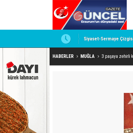
te imzalamayan o isim
Siyaset-Sermaye Çizgisin
HABERLER
MUĞLA
3 paşaya zehirli 