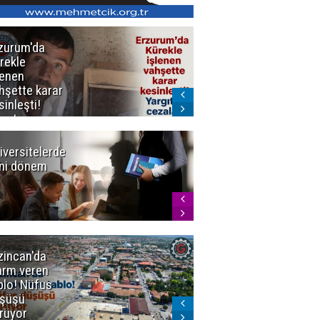
zurum'da
Erzurum dâhil
rekle
Çok Sayıda
lenen
İlde
hşette karar
Uyuşturucuya
sinleşti!
Darbe
rgıtay
zaları onadı
iversitelerde
Başkan
ni dönem
Sekmen'den
Tercih
Döneminde
Erzurum
Vurgusu
zincan'da
Meteoroloji
arm veren
uyardı!
blo! Nüfus
Doğu'ya yaz
şüşü
gelmeyecek
rüyor