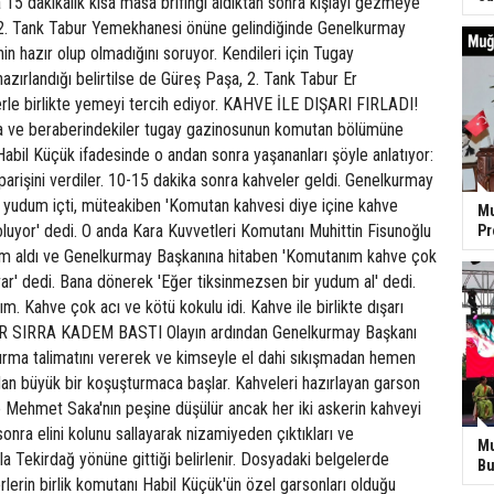
15 dakikalık kısa masa brifingi aldıktan sonra kışlayı gezmeye
e 2. Tank Tabur Yemekhanesi önüne gelindiğinde Genelkurmay
n hazır olup olmadığını soruyor. Kendileri için Tugay
ırlandığı belirtilse de Güreş Paşa, 2. Tank Tabur Er
le birlikte yemeyi tercih ediyor. KAHVE İLE DIŞARI FIRLADI!
 ve beraberindekiler tugay gazinosunun komutan bölümüne
abil Küçük ifadesinde o andan sonra yaşananları şöyle anlatıyor:
arişini verdiler. 10-15 dakika sonra kahveler geldi. Genelkurmay
 yudum içti, müteakiben 'Komutan kahvesi diye içine kahve
Mu
oluyor' dedi. O anda Kara Kuvvetleri Komutanı Muhittin Fisunoğlu
P
um aldı ve Genelkurmay Başkanına hitaben 'Komutanım kahve çok
 var' dedi. Bana dönerek 'Eğer tiksinmezsen bir yudum al' dedi.
m. Kahve çok acı ve kötü kokulu idi. Kahve ile birlikte dışarı
R SIRRA KADEM BASTI Olayın ardından Genelkurmay Başkanı
rma talimatını vererek ve kimseyle el dahi sıkışmadan hemen
ından büyük bir koşuşturmaca başlar. Kahveleri hazırlayan garson
e Mehmet Saka'nın peşine düşülür ancak her iki askerin kahveyi
onra elini kolunu sallayarak nizamiyeden çıktıkları ve
Mu
çla Tekirdağ yönüne gittiği belirlenir. Dosyadaki belgelerde
Bu
erlerin birlik komutanı Habil Küçük'ün özel garsonları olduğu