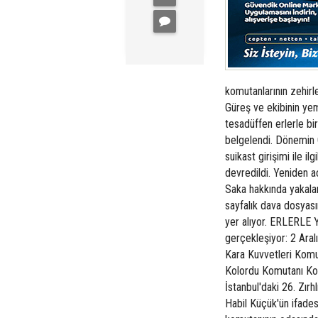
komutanlarının zehirl
Güreş ve ekibinin ye
tesadüffen erlerle bir
belgelendi. Dönemin
suikast girişimi ile 
devredildi. Yeniden 
Saka hakkında yakalama
sayfalık dava dosyasın
yer alıyor. ERLERLE
gerçekleşiyor: 2 Ara
Kara Kuvvetleri Komut
Kolordu Komutanı Ko
İstanbul'daki 26. Zırh
Habil Küçük'ün ifades