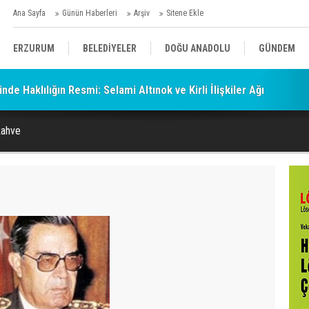
Ana Sayfa
Günün Haberleri
Arşiv
Sitene Ekle
ERZURUM
BELEDİYELER
DOĞU ANADOLU
GÜNDEM
de Haklılığın Resmi: Selami Altınok ve Kirli İlişkiler Ağı
SİYASET
AFAD/ SAVAŞ
SPOR
kahve
KÜLTÜR/SANAT//MAĞAZİN
BODRUM