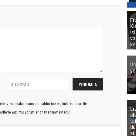
Er
Kü
iş
va
ke
Ya
ce
Ün
ye
er veya imalar, inançlara saldırı içeren, imla kuralları ile
Er
arflerle yazılmış yorumlar onaylanmamaktadır.
al
ta
dü
sü