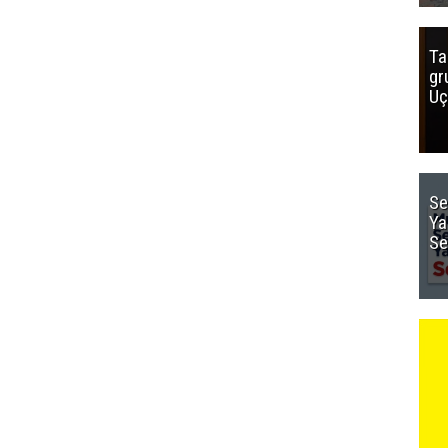
Ta
gr
Uç
Se
Ya
Se