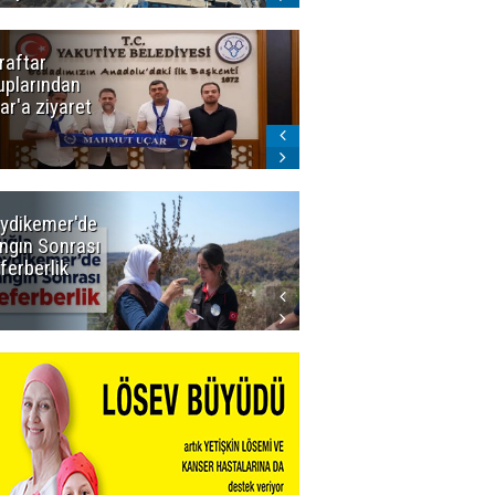
raftar
Ligde yeni
uplarından
sezon
ar'a ziyaret
başlıyor! İlk
düdük Bolu'da
çalacak
ydikemer'de
Muğla
ngın Sonrası
Büyükşehir
ferberlik
Tüm
İmkânlarıyla
Yangın
Sahasında