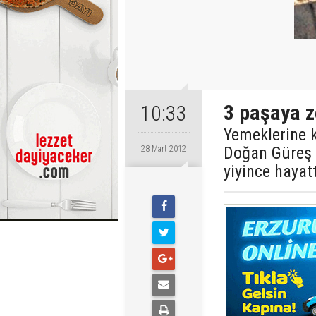
3 paşaya z
10:33
Yemeklerine k
Doğan Güreş 
28 Mart 2012
yiyince hayat