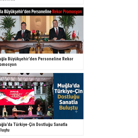
ğla Büyükşehir’den Personeline Rekor
romosyon
ğla’da Türkiye-Çin Dostluğu Sanatla
luştu