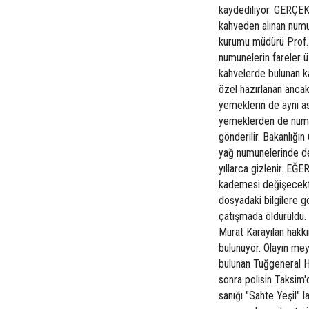
kaydediliyor. GERÇE
kahveden alınan numun
kurumu müdürü Prof. S
numunelerin fareler ü
kahvelerde bulunan ka
özel hazırlanan anca
yemeklerin de aynı as
yemeklerden de numun
gönderilir. Bakanlığın
yağ numunelerinde de "
yıllarca gizlenir. E
kademesi değişecekt
dosyadaki bilgilere g
çatışmada öldürüldü.
Murat Karayılan hakkı
bulunuyor. Olayın mey
bulunan Tuğgeneral Ha
sonra polisin Taksim'
sanığı "Sahte Yeşil" 