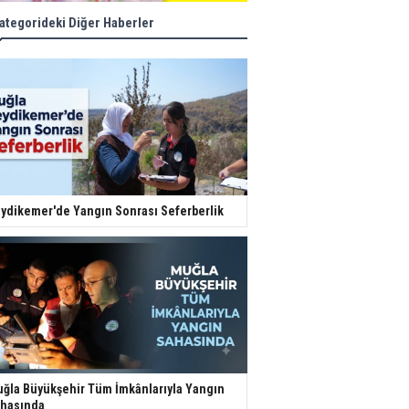
ategorideki Diğer Haberler
ydikemer'de Yangın Sonrası Seferberlik
ğla Büyükşehir Tüm İmkânlarıyla Yangın
hasında