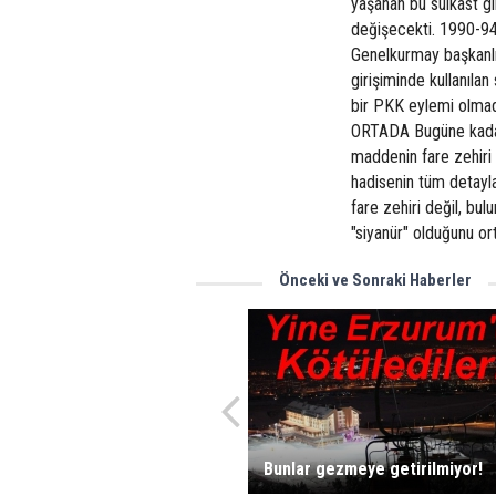
yaşanan bu suikast gi
değişecekti. 1990-94
Genelkurmay başkanlığ
girişiminde kullanıla
bir PKK eylemi olma
ORTADA Bugüne kadar 
maddenin fare zehiri
hadisenin tüm detayla
fare zehiri değil, bu
"siyanür" olduğunu or
Önceki ve Sonraki Haberler
Bunlar gezmeye getirilmiyor!