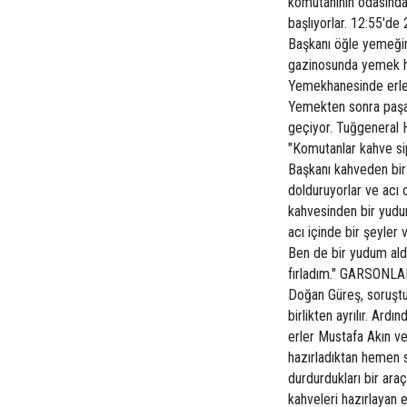
komutanının odasında 
başlıyorlar. 12:55'd
Başkanı öğle yemeğini
gazinosunda yemek haz
Yemekhanesinde erler
Yemekten sonra paşa
geçiyor. Tuğgeneral H
"Komutanlar kahve sip
Başkanı kahveden bir
dolduruyorlar ve acı 
kahvesinden bir yud
acı içinde bir şeyler
Ben de bir yudum aldı
fırladım." GARSONLA
Doğan Güreş, soruştu
birlikten ayrılır. Ard
erler Mustafa Akın v
hazırladıktan hemen s
durdurdukları bir ara
kahveleri hazırlayan 