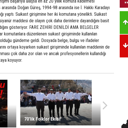
rişimi başarıya ulaşsa en az 20 yıllık komuta kademesi
 arasında Doğan Güreş, 1994-98 arasında ise İ. Hakkı Karadayı
ı yaptı. Suikast girişimine her iki komutana yönelikti. Suikast
n siyanür maddesi de olayın çok daha derinlere dayandığını basit
dığını gösteriyor. FARE ZEHİRİ DENİLDİ AMA BELGELER
komutanlara düzenlenen suikast girişiminde kullanılan
 olduğu gündeme geldi. Dosyada belge, bulgu ve ifadeler
rını ortaya koyarken suikast girişiminde kullanılan maddenin de
lunması çok daha zor olan ve ancak profesyonellerin kullandığı
taya koyuyor.
70'lik Folklor Ekibi!