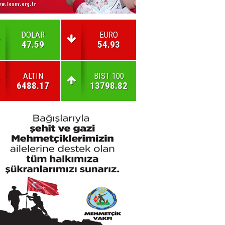
DOLAR
EURO
47.59
54.93
ALTIN
BIST 100
6488.17
13798.82