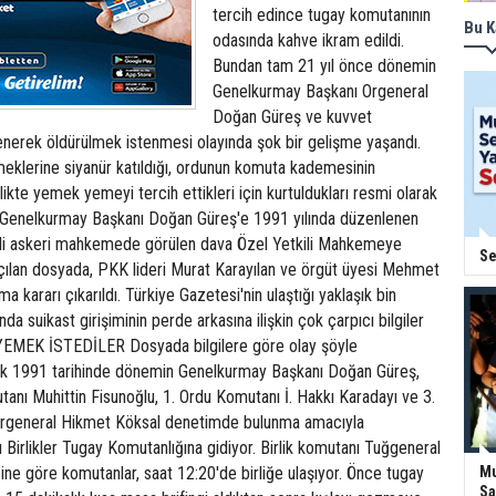
tercih edince tugay komutanının
Bu K
odasında kahve ikram edildi.
Bundan tam 21 yıl önce dönemin
Genelkurmay Başkanı Orgeneral
Doğan Güreş ve kuvvet
enerek öldürülmek istenmesi olayında şok bir gelişme yaşandı.
meklerine siyanür katıldığı, ordunun komuta kademesinin
likte yemek yemeyi tercih ettikleri için kurtuldukları resmi olarak
 Genelkurmay Başkanı Doğan Güreş'e 1991 yılında düzenlenen
ilgili askeri mahkemede görülen dava Özel Yetkili Mahkemeye
Se
açılan dosyada, PKK lideri Murat Karayılan ve örgüt üyesi Mehmet
 kararı çıkarıldı. Türkiye Gazetesi'nin ulaştığı yaklaşık bin
da suikast girişiminin perde arkasına ilişkin çok çarpıcı bilgiler
 YEMEK İSTEDİLER Dosyada bilgilere göre olay şöyle
lık 1991 tarihinde dönemin Genelkurmay Başkanı Doğan Güreş,
anı Muhittin Fisunoğlu, 1. Ordu Komutanı İ. Hakkı Karadayı ve 3.
rgeneral Hikmet Köksal denetimde bulunma amacıyla
lı Birlikler Tugay Komutanlığına gidiyor. Birlik komutanı Tuğgeneral
ine göre komutanlar, saat 12:20'de birliğe ulaşıyor. Önce tugay
Mu
Sa