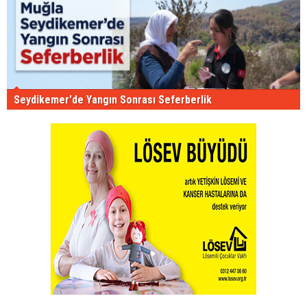
Seydikemer'de Yangın Sonrası Seferberlik