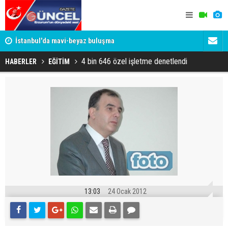
um
İstanbul'da mavi-beyaz buluşma
Erzurumspo
4 bin 646 özel işletme denetlendi
HABERLER
EĞİTİM
13:03
24 Ocak 2012