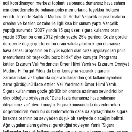
acil koordinasyon merkezi toplantı salonunda dumansız hava sahası
için denetlemelerde bulunan polis memurlarına teşekkür belgesi
verildi. Törende Sağlık İl Müdürü Dr. Serhat Vançelik sigara bırakma
oranları ve kesilen cezalar ile ilgili kısa bir sunum yaptı. Vançelik
yaptığı sunumda “2007 yılında 15 şaş üzeri sigara kullanma oranı
yüzde 33’ken bu oran 2012 yılında yüzde 25’e geriledi. Gözle görülür
derecede düşüş gösteren bu oranı yakalayabilmek için dumansız
hava sahası projesinin en büyük işçileri olan ceza uygulayıcıları polis
memurlarına bir teşekkürü borç bildik.” diye konuştu. Programa
katılan Erzurum Vali Yardımcısı Ömer Hilmi Yamlı ve Erzurum Emniyet
Müdürü H. Turgut Yıldız’da birer konuşma yaparak sigaranın
zararlarından ve toplumda sigara kullanandan çok kullanmayanların
zarar gördüğünü ifade ettiler. Vali Yardımcısı Ömer Hilmi Yamlı,
Sigara kullanımının gözle görülür bir oranda azalması sevindirici bir
olay olduğunu söyleyerek “Daha fazla dumansız hava sahasına
ihtiyacımız var” diye konuştu. Sigara konusunda ki düzenlemeleri
değerlendiren Yamlı bu düzenlemelerin daha da ağırlaştırılarak sigara
bırakma oranının bu seviyeden düşük bir seviyede olacağını belirtti.
Ağır uygulamaların gelmesi gerektiğini söyleyen Yamlı “Sigara
kullananlardan çok kullanmayanlar zarar görüyor bunun önlenmesi için