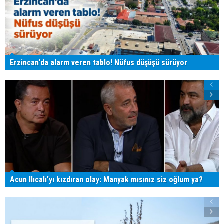
Erzincan'da alarm veren tablo! Nüfus düşüşü sürüyor
Acun Ilıcalı'yı kızdıran olay: Manyak mısınız siz oğlum ya?