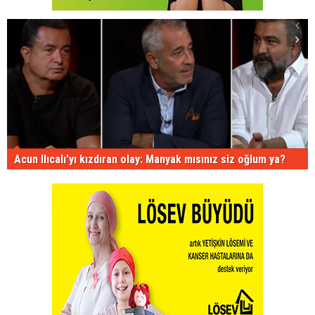
Acun Ilıcalı'yı kızdıran olay: Manyak mısınız siz oğlum ya?