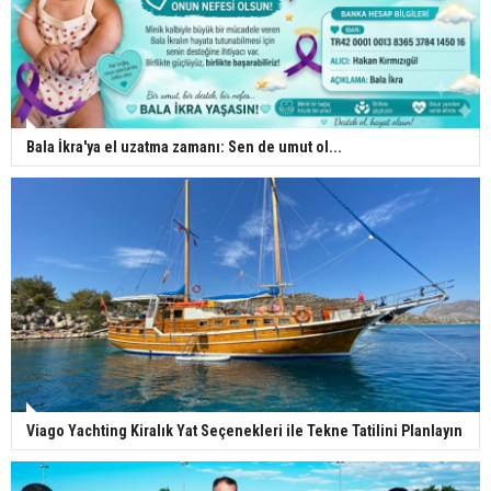
Bala İkra'ya el uzatma zamanı: Sen de umut ol...
Viago Yachting Kiralık Yat Seçenekleri ile Tekne Tatilini Planlayın