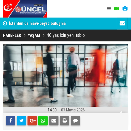
um
İstanbul'da mavi-beyaz buluşma
Erzurumspo
40 yaş için yeni tablo
HABERLER
YAŞAM
14:30
07 Mayıs 2026