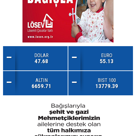
DOLAR
EURO
47.68
55.13
ALTIN
BIST 100
6659.71
13779.39