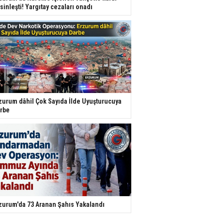
sinleşti! Yargıtay cezaları onadı
zurum dâhil Çok Sayıda İlde Uyuşturucuya
rbe
zurum'da 73 Aranan Şahıs Yakalandı