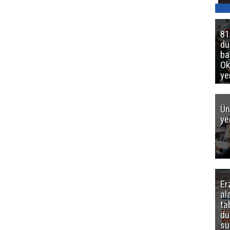
81
d
ba
Ok
ye
gö
Ün
ye
Er
al
ta
dü
sü