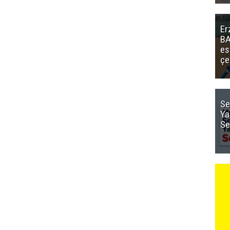
Er
BA
es
çe
Se
Ya
Se