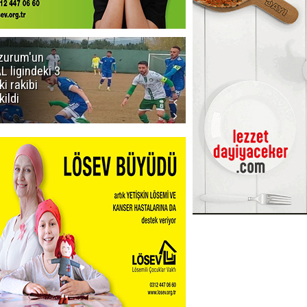
zurum'un
Acun Ilıcalı'yı
L ligindeki 3
kızdıran olay:
ki rakibi
Manyak
kildi
mısınız siz
oğlum ya?