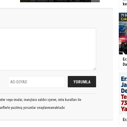
ke
Er
Da
er veya imalar, inançlara saldırı içeren, imla kuralları ile
arflerle yazılmış yorumlar onaylanmamaktadır.
Er