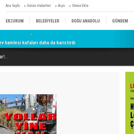
Ana Sayfa
Günün Haberleri
Arşiv
Sitene Ekle
ERZURUM
BELEDİYELER
DOĞU ANADOLU
GÜNDEM
ey hamlesi kafaları daha da karıştırdı
SİYASET
AFAD/ SAVAŞ
SPOR
r!...
KÜLTÜR/SANAT//MAĞAZİN
BODRUM