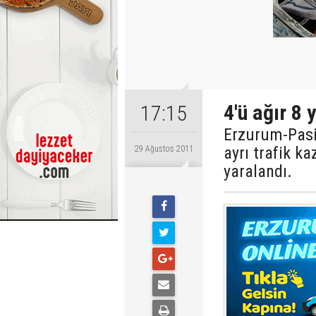
4'ü ağır 8 y
17:15
Erzurum-Pasi
ayrı trafik k
29 Ağustos 2011
yaralandı.