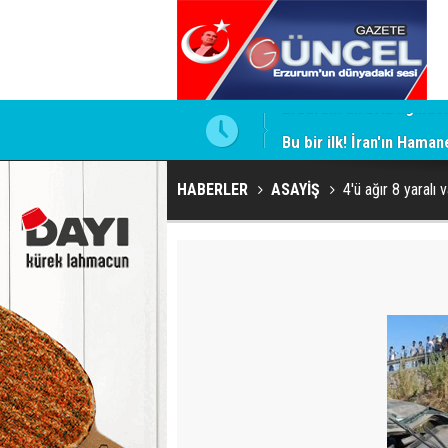
Bu bir ilk! İran'ın Haman
HABERLER
ASAYİŞ
4'ü ağır 8 yaralı va