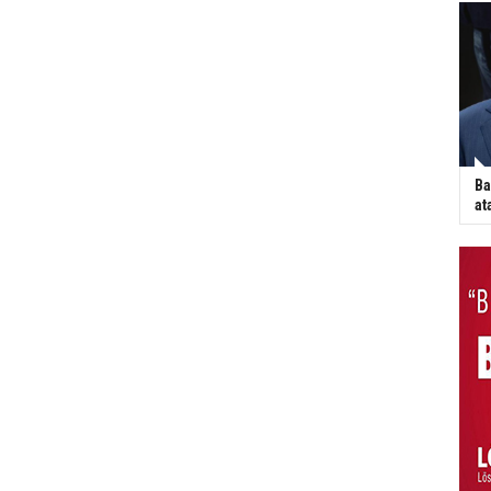
Ba
at