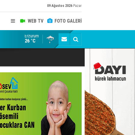
09 Ağustos 2026
Pazar
WEB TV
FOTO GALERİ
Erzurum
Erzurum'da yağış uyarısı
26 °C