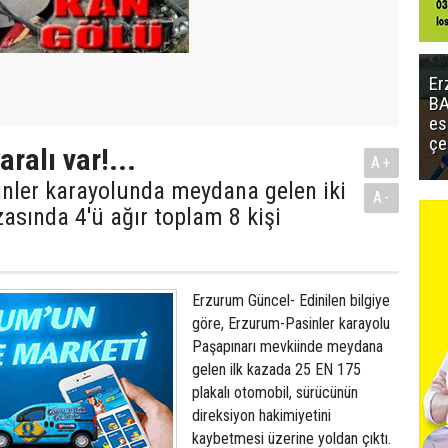
Er
BA
es
çe
aralı var!...
A+
nler karayolunda meydana gelen iki
A-
azasında 4'ü ağır toplam 8 kişi
Erzurum Güncel- Edinilen bilgiye
göre, Erzurum-Pasinler karayolu
Paşapınarı mevkiinde meydana
gelen ilk kazada 25 EN 175
plakalı otomobil, sürücünün
direksiyon hakimiyetini
kaybetmesi üzerine yoldan çıktı.