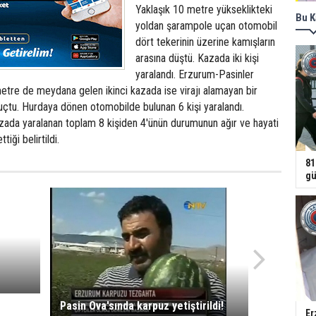
Yaklaşık 10 metre yükseklikteki
Bu K
yoldan şarampole uçan otomobil
dört tekerinin üzerine kamışların
arasına düştü. Kazada iki kişi
yaralandı. Erzurum-Pasinler
etre de meydana gelen ikinci kazada ise virajı alamayan bir
çtu. Hurdaya dönen otomobilde bulunan 6 kişi yaralandı.
zada yaralanan toplam 8 kişiden 4'ünün durumunun ağır ve hayati
tiği belirtildi.
81
gü
Pasin Ova'sında karpuz yetiştirildi!
Er