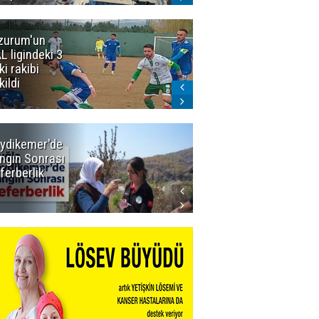
zurum'un
Acun Ilıcalı'yı
L ligindeki 3
kızdıran olay:
ki rakibi
Manyak
kildi
mısınız siz
oğlum ya?
ydikemer'de
Muğla
ngın Sonrası
Büyükşehir
ferberlik
Tüm
İmkânlarıyla
Yangın
Sahasında