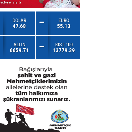
DOLAR
EURO
47.68
55.13
ALTIN
BIST 100
6659.71
13779.39