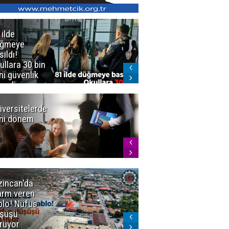
 ilde
Erzurum'da
üğmeye
Kürekle
sıldı!
işlenen
ullara 30 bin
vahşette karar
ni güvenlik
kesinleşti!
revlisi
Yargıtay
cezaları onadı
iversitelerde
Başkan
ni dönem
Sekmen'den
Tercih
Döneminde
Erzurum
Vurgusu
zincan'da
Meteoroloji
arm veren
uyardı!
blo! Nüfus
Doğu'ya yaz
şüşü
gelmeyecek
rüyor