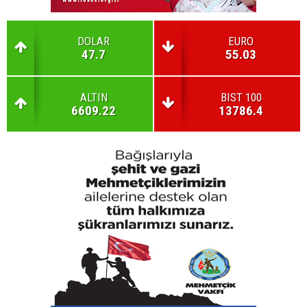
DOLAR
EURO
47.7
55.03
ALTIN
BIST 100
6609.22
13786.4