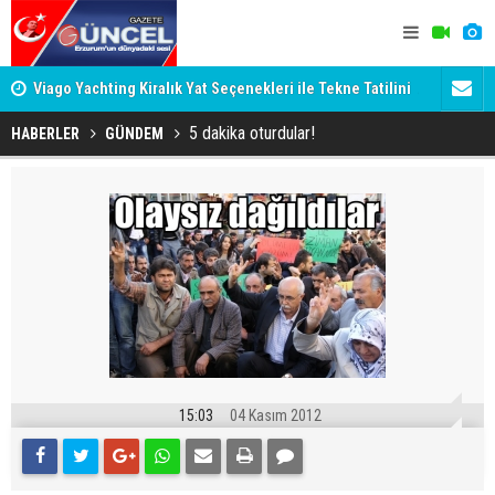
Viago Yachting Kiralık Yat Seçenekleri ile Tekne Tatilini
AHBAP Dern
Planlayın
5 dakika oturdular!
HABERLER
GÜNDEM
15:03
04 Kasım 2012