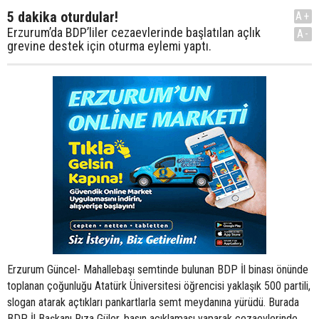
5 dakika oturdular!
A+
Erzurum’da BDP’liler cezaevlerinde başlatılan açlık
A-
grevine destek için oturma eylemi yaptı.
Erzurum Güncel- Mahallebaşı semtinde bulunan BDP İl binası önünde
toplanan çoğunluğu Atatürk Üniversitesi öğrencisi yaklaşık 500 partili,
slogan atarak açtıkları pankartlarla semt meydanına yürüdü. Burada
BDP İl Başkanı Rıza Güler, basın açıklaması yaparak cezaevlerinde