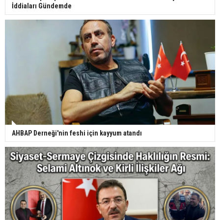
İddiaları Gündemde
AHBAP Derneği'nin feshi için kayyum atandı