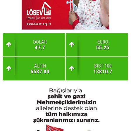
DOLAR
EURO
47.7
55.25
ALTIN
BIST 100
6687.84
13810.7