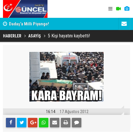
Dadaş'a Milli Piyango!
Dadaş'a Mil
5 Kişi hayatını kaybetti!
HABERLER
ASAYİŞ
16:14
17 Ağustos 2012