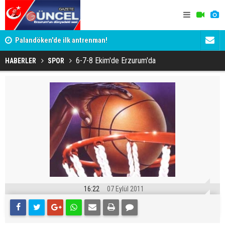
Palandöken'de ilk antrenman!
Kaptan Yum
6-7-8 Ekim'de Erzurum'da
HABERLER
SPOR
16:22
07 Eylül 2011