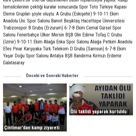
temsilcilerinin çektiği kuralar sonucunda Spor Toto Türkiye Kupası
Eleme Grupları şöyle oluştu: A Grubu (Eskişehir) 9-10-11 Ekim
Anadolu Üni. Spor Salonu Banvit Beşiktaş Hacettepe Üniversitesi
Trabzonspor B Grubu (Erzurum) 6-7-8 Ekim Cemal Gürsel Spor
Salonu Fenerbahçe Ülker Mersin BŞB Olin Edirne Tofaş C Grubu
(İzmir) 9-10-11 Ekim Aliağa Enka Spor Salonu Aliağa Petkim Anadolu
Efes Pınar Karşıyaka Türk Telekom D Grubu (Samsun) 6-7-8 Ekim
Yaşar Doğu Spor Salonu Antalya BŞB Bandırma Kırmızı Erdemir
Galatasaray
Önceki ve Sonraki Haberler
Ölü taklidi yaparak kurtuldu
Çintimar'dan kamp ziyareti