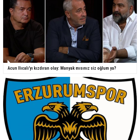
Acun Ilıcalı'yı kızdıran olay: Manyak mısınız siz oğlum ya?