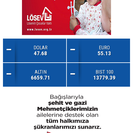
DOLAR
EURO
47.68
55.13
ALTIN
BIST 100
6659.71
13779.39