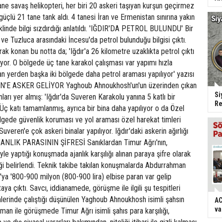
tane savaş helikopteri, her biri 20 askeri taşıyan kurşun geçirmez
üçlü 21 tane tank aldı. 4 tanesi İran ve Ermenistan sınırına yakın
şeklinde bilgi sızdırdığı anlatıldı. 'IĞDIR'DA PETROL BULUNDU' Bir
 ve Tuzluca arasındaki İncesu'da petrol bulunduğu bilgisi çıktı.
ak konan bu notta da; 'Iğdır'a 26 kilometre uzaklıkta petrol çıktı
or. O bölgede üç tane karakol çalışması var yapımı hızla
an yerden başka iki bölgede daha petrol araması yapılıyor' yazısı
EN'E ASKER GELİYOR Yaghoub Ahnoukhosh'un'un üzerinden çıkan
Si
ları yer almış: 'Iğdır'da Suveren Karakolu yanına 5 katlı bir
Re
. Üç katı tamamlanmış, ayrıca bir bina daha yapılıyor o da Özel
lgede güvenlik koruması ve yol araması özel harekat timleri
Suveren'e çok askeri binalar yapılıyor. Iğdır'daki askerin ağırlığı
AJANLIK PARASININ ŞİFRESİ Sanıklardan Timur Ağrı'nın,
le yaptığı konuşmada ajanlık karşılığı alınan paraya şifre olarak
diği belirlendi. Teknik takibe takılan konuşmalarda Abdurrahman
rı'ya '800-900 milyon (800-900 lira) elbise paran var gelip
aya çıktı. Savcı, iddianamede, görüşme ile ilgili şu tespitleri
rimlerinde çalıştığı düşünülen Yaghoub Ahnoukhosh isimli şahsın
AC
va
an ile görüşmede Timur Ağrı isimli şahıs para karşılığı,