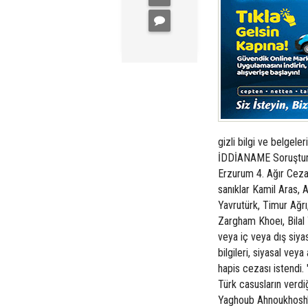
gizli bilgi ve belgele
İDDİANAME Soruşturm
Erzurum 4. Ağır Ceza
sanıklar Kamil Aras, 
Yavrutürk, Timur Ağr
Zargham Khoeı, Bilal 
veya iç veya dış siyas
bilgileri, siyasal ve
hapis cezası istendi
Türk casusların verdiğ
Yaghoub Ahnoukhosh'u