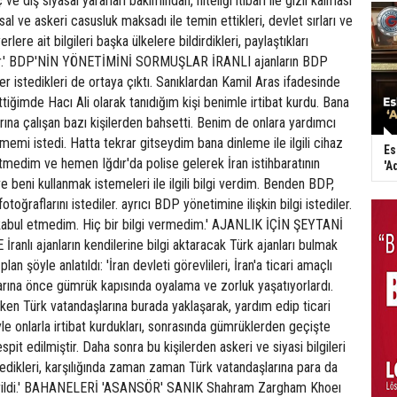
 ve dış siyasal yararları bakımından, niteliği itibari ile gizli kalması
asal ve askeri casusluk maksadı ile temin ettikleri, devlet sırları ve
erlere ait bilgileri başka ülkelere bildirdikleri, paylaştıkları
ir.' BDP'NİN YÖNETİMİNİ SORMUŞLAR İRANLI ajanların BDP
giler istedikleri de ortaya çıktı. Sanıklardan Kamil Aras ifadesinde
 gittiğimde Hacı Ali olarak tanıdığım kişi benimle irtibat kurdu. Bana
rına çalışan bazı kişilerden bahsetti. Benim de onlara yardımcı
memi istedi. Hatta tekrar gitseydim bana dinleme ile ilgili cihaz
Es
tmedim ve hemen Iğdır'da polise gelerek İran istihbaratının
'A
ve beni kullanmak istemeleri ile ilgili bilgi verdim. Benden BDP,
fotoğraflarını istediler. ayrıcı BDP yönetimine ilişkin bilgi istediler.
 kabul etmedim. Hiç bir bilgi vermedim.' AJANLIK İÇİN ŞEYTANİ
nlı ajanların kendilerine bilgi aktaracak Türk ajanları bulmak
plan şöyle anlatıldı: 'İran devleti görevlileri, İran'a ticari amaçlı
arına önce gümrük kapısında oyalama ve zorluk yaşatıyorlardı.
en Türk vatandaşlarına burada yaklaşarak, yardım edip ticari
yle onlarla irtibat kurdukları, sonrasında gümrüklerden geçişte
espit edilmiştir. Daha sonra bu kişilerden askeri ve siyasi bilgileri
edikleri, karşılığında zaman zaman Türk vatandaşlarına para da
dirildi.' BAHANELERİ 'ASANSÖR' SANIK Shahram Zargham Khoeı