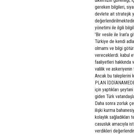
ülkemizin güvenliği, iç
gereken bilgileri, siy
devlete ait stratejik y
değerlendirilmekted
yönetimi ile ilgili bil
'Bir vesile ile İran'a
Türkiye de kendi adla
olmamı ve bilgi götür
vereceklerdi. kabul e
faaliyetleri hakkında 
valilik ve askeriyenin 
Ancak bu taleplerini
PLAN İDDİANAMEDE İra
için yaptıkları şeytani 
giden Türk vatandaşl
Daha sonra zorluk çek
ilişki kurma bahanesi
kolaylık sağladıkları t
casusluk amacıyla ist
verdikleri değerlen