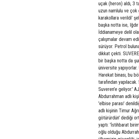
uçak (heron) aldı, 3 
uzun namlulu ve çok g
karakollara verildi' 
başka notta ise, Iğdır
İddianameye delil olar
çalışmalar devam ediy
sürüyor. Petrol bulun
dikkat çekti. SUVER
bir başka notta da şun
üniversite yapıyorlar
Harekat binası, bu bö
tarafından yapılacak. 
Suveren'e geliyor.' 
Abdurrahman adlı kişiy
'elbise parası' denil
adlı kişinin Timur Ağ
götürürdün' dediği ort
yaptı: 'İstihbarat bi
oğlu olduğu Abdurrahm