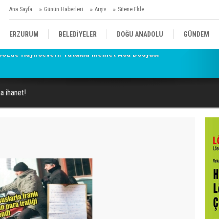
Ana Sayfa
Günün Haberleri
Arşiv
Sitene Ekle
ERZURUM
BELEDİYELER
DOĞU ANADOLU
GÜNDEM
SİYASET
AFAD/ SAVAŞ
SPOR
a ihanet!
KÜLTÜR/SANAT//MAĞAZİN
BODRUM