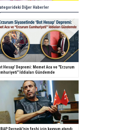
ategorideki Diğer Haberler
ot Hesap' Depremi: Memet Aca ve "Erzurum
mhuriyeti" İddiaları Gündemde
BAP Derneği'nin feshi için kayyum atandı