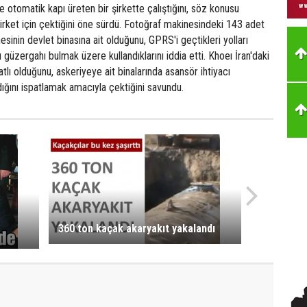
e otomatik kapı üreten bir şirkette çalıştığını, söz konusu
 şirket için çektiğini öne sürdü. Fotoğraf makinesindeki 143 adet
sinin devlet binasına ait olduğunu, GPRS'i geçtikleri yolları
ı güzergahı bulmak üzere kullandıklarını iddia etti. Khoeı İran'daki
atlı olduğunu, askeriyeye ait binalarında asansör ihtiyacı
ığını ispatlamak amacıyla çektiğini savundu.
360 ton kaçak akaryakıt yakalandı