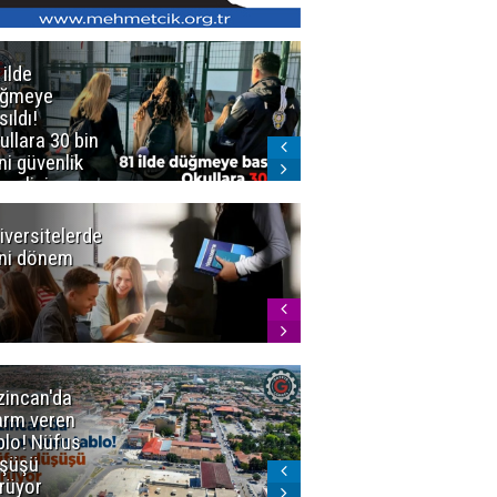
 ilde
Erzurum'da
üğmeye
Kürekle
sıldı!
işlenen
ullara 30 bin
vahşette karar
ni güvenlik
kesinleşti!
revlisi
Yargıtay
cezaları onadı
iversitelerde
Başkan
ni dönem
Sekmen'den
Tercih
Döneminde
Erzurum
Vurgusu
zincan'da
Meteoroloji
arm veren
uyardı!
blo! Nüfus
Doğu'ya yaz
şüşü
gelmeyecek
rüyor