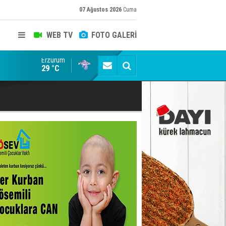
07 Ağustos 2026
Cuma
WEB TV
FOTO GALERİ
Erzurum
Dadaş'a Milli Piyango!
29 °C