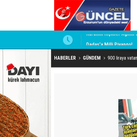
Aca Dosyası
Dadaş'a Milli Piyango!
HABERLER
GÜNDEM
900 liraya vatan