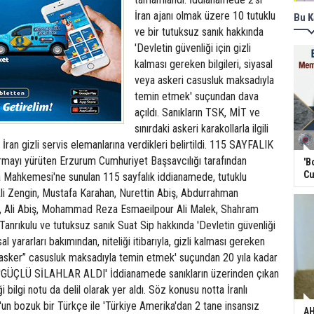
İran ajanı olmak üzere 10 tutuklu
Bu K
ve bir tutuksuz sanık hakkında
'Devletin güvenliği için gizli
kalması gereken bilgileri, siyasal
veya askeri casusluk maksadıyla
temin etmek' suçundan dava
açıldı. Sanıkların TSK, MİT ve
sınırdaki askeri karakollarla ilgili
ri İran gizli servis elemanlarına verdikleri belirtildi. 115 SAYFALIK
ayı yürüten Erzurum Cumhuriyet Başsavcılığı tarafından
'B
Cu
 Mahkemesi'ne sunulan 115 sayfalık iddianamede, tutuklu
Ali Zengin, Mustafa Karahan, Nurettin Abiş, Abdurrahman
ı, Ali Abiş, Mohammad Reza Esmaeilpour Ali Malek, Shahram
Tanrıkulu ve tutuksuz sanık Suat Sip hakkında 'Devletin güvenliği
al yararları bakımından, niteliği itibarıyla, gizli kalması gereken
ya asker” casusluk maksadıyla temin etmek' suçundan 20 yıla kadar
. 'GÜÇLÜ SİLAHLAR ALDI' İddianamede sanıkların üzerinden çıkan
i bilgi notu da delil olarak yer aldı. Söz konusu notta İranlı
n bozuk bir Türkçe ile 'Türkiye Amerika'dan 2 tane insansız
AH