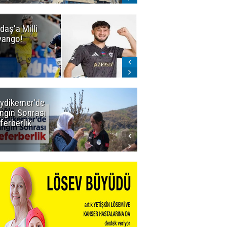
daş'a Milli
Dadaş'a Milli
yango!
Piyango!
ydikemer'de
Muğla
ngın Sonrası
Büyükşehir
ferberlik
Tüm
İmkânlarıyla
Yangın
Sahasında