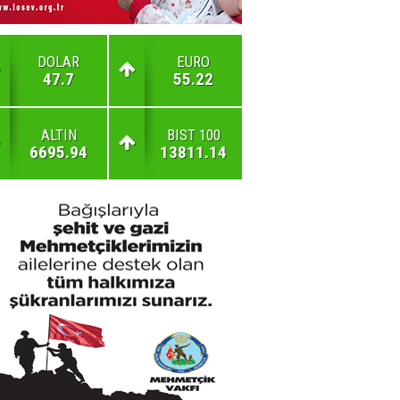
DOLAR
EURO
47.7
55.22
ALTIN
BIST 100
6695.94
13811.14