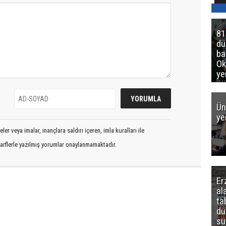
81
d
ba
Ok
ye
gö
Ün
ye
er veya imalar, inançlara saldırı içeren, imla kuralları ile
arflerle yazılmış yorumlar onaylanmamaktadır.
Er
al
ta
dü
sü