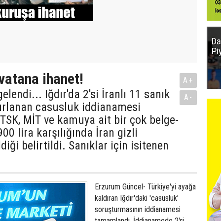
Da
Pi
 vatana ihanet!
A+
lendi... Iğdır'da 2'si İranlı 11 sanık
A-
ırlanan casusluk iddianamesi
SK, MİT ve kamuya ait bir çok belge-
900 lira karşılığında İran gizli
ldiği belirtildi. Sanıklar için isitenen
Erzurum Güncel- Türkiye'yi ayağa
kaldıran Iğdır'daki 'casusluk'
soruşturmasının iddianamesi
tamamlandı. İddianamede 2'si