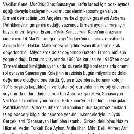
Vakıflar Genel Müdürlüğü’ne; Sansaryan Han’ın iadesi için ocak ayında
açtığı davayla başlayan hukuki mücadelenin kapsamı genişliyor.
Ermeni cemaatinin Los Angeles merkezli günlük gazetesi Asberaz;
Patrikhane’nin girişimini övdüğü yazısında Ermeni aydınlanması için
büyük önem taşıyan Erzurum’daki Sanasaryan Koleji’nin arazisinin
iadesi için 14 Mart’ta açtığı davayı ‘Türkiye’nin olumsuz cevabında
Avrupa İnsan Hakları Mahkemesi’ne gidilmesinin ilk adımı’ olarak
değerlendirdi. Milyonlarca dolar değerinde Gazete, Ermeni nüfusun
yoğun olduğu Erzurum vilayetinde 1881’de kurulan ve 1915’ten önce
‘Ermeni ulusal kimliğinin uyanışında’ düzenlediği konferanslarla önemli
rol oynayan Sanasaryan Koleji’nin arazisinin bugün milyonlarca dolar
değerinde olduğunu öne sürdü. Şu an müze olarak korunan kolejin
1915 başında kapatıldığını ve ‘bütün öğretmenlerinin ve öğrencilerinin
soykırımda öldürüldüğünü’ belirten Asberaz gazetesi, Sanasaryan
Vakfı’na ait malların yönetiminin Patrikhane’ye ait olduğunu vurguladı.
Patrikhane’nin 1936’dan itibaren el konulan bütün taşınmaz mülkleri
talep edeceği bilgisi de haberde yer aldı. İşkenceleriyle ünlüydü
Gerçek ismi “Sanasaryan Han” olan İstanbul Sirkeci’deki bina; Nâzım
Hikmet, Vedat Türkali, Ece Ayhan, Attila İlhan, Mihri Belli, Ahmet Arif,