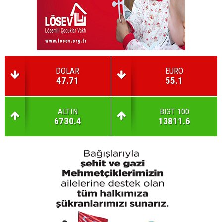
DOLAR
EURO
47.71
55.1
ALTIN
BIST 100
6730.4
13811.6