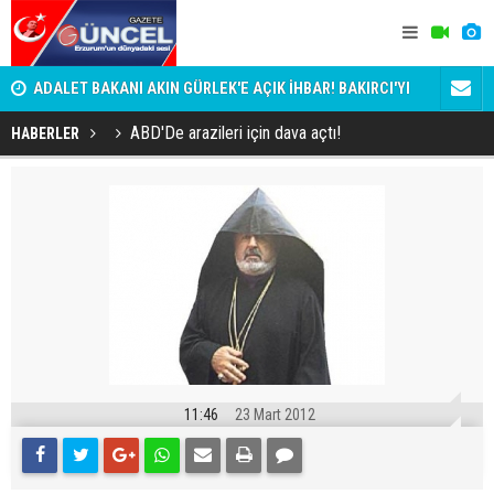
8
ADALET BAKANI AKIN GÜRLEK'E AÇIK İHBAR! BAKIRCI'YI
Erzurum'da
KİM KORUYOR?
ABD'De arazileri için dava açtı!
HABERLER
11:46
23 Mart 2012