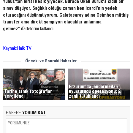
Yunus'tan birisi kesik yiyecek. Burada Okan Buruk'a ciddi bir
sınav düşüyor. Sağlıklı olduğu zaman ben Icardi'nin yedek
oturacağını düşünmüyorum. Galatasaray adına Osimhen müthiş
transfer ama direkt şampiyon olacaklar anlamına
gelmez”
ifadelerini kullandı.
Kaynak:Halk TV
Önceki ve Sonraki Haberler
Erzurum'da jandarmadan
Tarihe tanık fotoğraflar
uyuşturucu operasyonu: 2
sergilendi
zanlı tutuklandı
HABERE
YORUM KAT