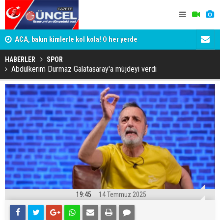
yor
ACA, bakın kimlerle kol kola! O her yerde
ADALET BAK
KİM KORU
HABERLER
SPOR
Abdülkerim Durmaz Galatasaray'a müjdeyi verdi
19:45
14 Temmuz 2025