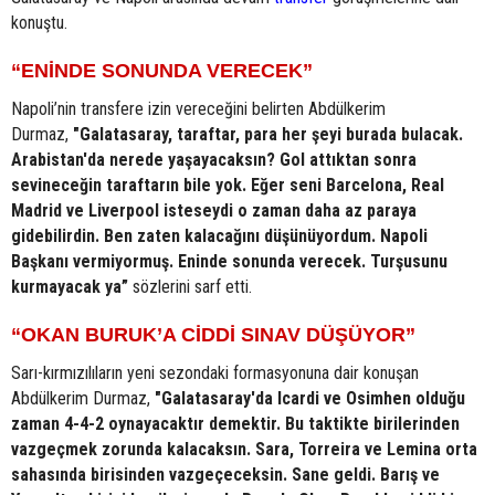
konuştu.
“ENİNDE SONUNDA VERECEK”
Napoli’nin transfere izin vereceğini belirten Abdülkerim
Durmaz,
"Galatasaray, taraftar, para her şeyi burada bulacak.
Arabistan'da nerede yaşayacaksın? Gol attıktan sonra
sevineceğin taraftarın bile yok. Eğer seni Barcelona, Real
Madrid ve Liverpool isteseydi o zaman daha az paraya
gidebilirdin. Ben zaten kalacağını düşünüyordum. Napoli
Başkanı vermiyormuş. Eninde sonunda verecek. Turşusunu
kurmayacak ya”
sözlerini sarf etti.
“OKAN BURUK’A CİDDİ SINAV DÜŞÜYOR”
Sarı-kırmızılıların yeni sezondaki formasyonuna dair konuşan
Abdülkerim Durmaz,
"Galatasaray'da Icardi ve Osimhen olduğu
zaman 4-4-2 oynayacaktır demektir. Bu taktikte birilerinden
vazgeçmek zorunda kalacaksın. Sara, Torreira ve Lemina orta
sahasında birisinden vazgeçeceksin. Sane geldi. Barış ve