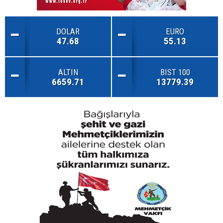
DOLAR
EURO
47.68
55.13
ALTIN
BIST 100
6659.71
13779.39