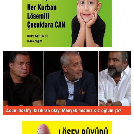
Acun Ilıcalı'yı kızdıran olay: Manyak mısınız siz oğlum ya?