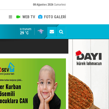
08 Ağustos 2026
Cumartesi
WEB TV
FOTO GALERİ
Erzurum
Adalet Bakanı Gürlek'ten Demirtaş iddiasına yalanl
29 °C