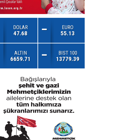
DOLAR
EURO
47.68
55.13
ALTIN
BIST 100
6659.71
13779.39