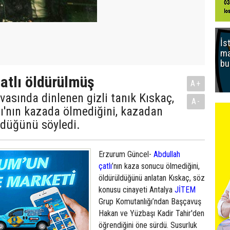
İs
ma
bu
atlı öldürülmüş
A+
asında dinlenen gizli tanık Kıskaç,
A-
ı'nın kazada ölmediğini, kazadan
ldüğünü söyledi.
Erzurum Güncel-
Abdullah
çatlı
’nın kaza sonucu ölmediğini,
öldürüldüğünü anlatan Kıskaç, söz
konusu cinayeti Antalya
JİTEM
Grup Komutanlığı’ndan Başçavuş
Hakan ve Yüzbaşı Kadir Tahir'den
öğrendiğini öne sürdü. Susurluk