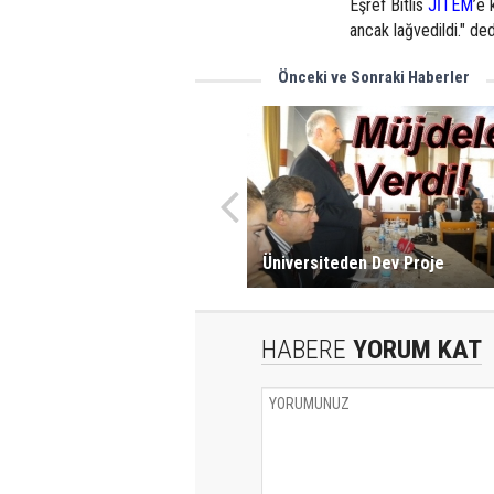
Eşref Bitlis
JİTEM
’e 
ancak lağvedildi." ded
Önceki ve Sonraki Haberler
Üniversiteden Dev Proje
HABERE
YORUM KAT