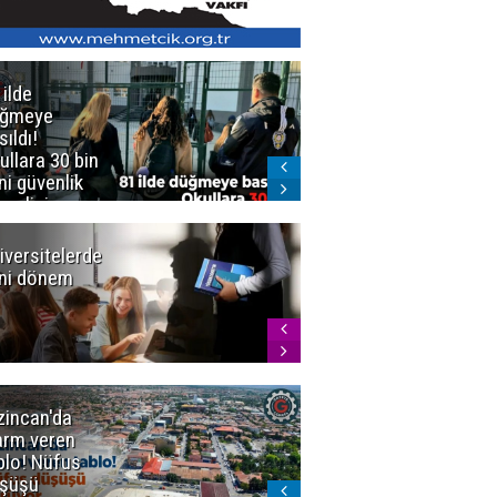
 ilde
Erzurum'da
üğmeye
Kürekle
sıldı!
işlenen
ullara 30 bin
vahşette karar
ni güvenlik
kesinleşti!
revlisi
Yargıtay
cezaları onadı
iversitelerde
Başkan
ni dönem
Sekmen'den
Tercih
Döneminde
Erzurum
Vurgusu
zincan'da
Meteoroloji
arm veren
uyardı!
blo! Nüfus
Doğu'ya yaz
şüşü
gelmeyecek