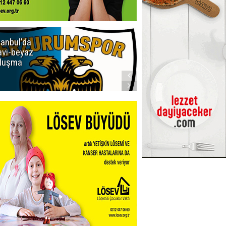
tanbul'da
Erzurumspor
vi-beyaz
Store'de
luşma
yoğunluk