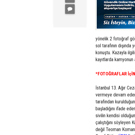
yönelik 2 fotoğraf g
sol tarafının dışında
konuştu. Kazayla ilgi
kayıtlarda kamyonun a
*FOTOĞRAFLAR İçİN
İstanbul 13. Ağır C
vermeye devam eden 
tarafından kurulduğun
başladığını ifade ede
sivilin kendisi olduğu
çalıştığını söyleyen 
değil Teoman Koman k