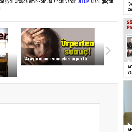
karşıydı. Orduda emir-komuta zinciri vardır.
JİTEM
silahlı güçtür
'B
i.
Cu
Araştırmanın sonuçları ürpertti
AC
va
AH