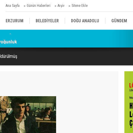
Ana Sayfa
Günün Haberleri
Arşiv
Sitene Ekle
ERZURUM
BELEDİYELER
DOĞU ANADOLU
GÜNDEM
yoğunluk
SİYASET
AFAD/ SAVAŞ
SPOR
öldürülmüş
KÜLTÜR/SANAT//MAĞAZİN
BODRUM