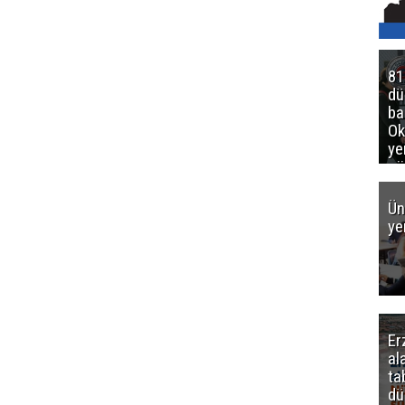
81
d
ba
Ok
ye
gö
Ün
ye
Er
al
ta
dü