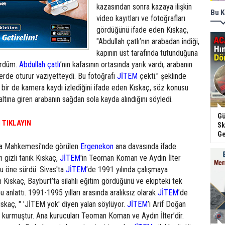
kazasından sonra kazaya ilişkin
Bu K
video kayıtları ve fotoğrafları
gördüğünü ifade eden Kıskaç,
"Abdullah çatlı’nın arabadan indiği,
kapının üst tarafında tutunduğuna
ördüm.
Abdullah çatlı
’nın kafasının ortasında yarık vardı, arabanın
 yerde oturur vaziyetteydi. Bu fotoğrafı
JİTEM
çekti." şeklinde
li bir de kamera kaydı izlediğini ifade eden Kıskaç, söz konusu
ltına giren arabanın sağdan sola kayda alındığını söyledi.
Gü
 TIKLAYIN
Sk
Ge
eza Mahkemesi'nde görülen
Ergenekon
ana davasında ifade
gizli tanık Kıskaç,
JİTEM
'in Teoman Koman ve Aydın İlter
u öne sürdü. Sivas'ta
JİTEM
’de 1991 yılında çalışmaya
n Kıskaç, Bayburt’ta silahlı eğitim gördüğünü ve ekipteki tek
nu anlattı. 1991-1995 yılları arasında aralıksız olarak
JİTEM
’de
Kıskaç, " 'JİTEM yok' diyen yalan söylüyor.
JİTEM
’i Arif Doğan
urmuştur. Ana kurucuları Teoman Koman ve Aydın İlter’dir.