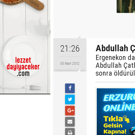
Abdullah Ç
21:26
Ergenekon dav
Abdullah Çatl
05 Mart 2012
sonra öldürü