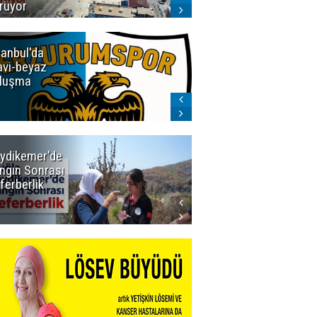
rüyor
tanbul'da
Erzurumspor
vi-beyaz
Store'de
luşma
yoğunluk
ydikemer'de
Muğla
ngın Sonrası
Büyükşehir
ferberlik
Tüm
İmkânlarıyla
Yangın
Sahasında