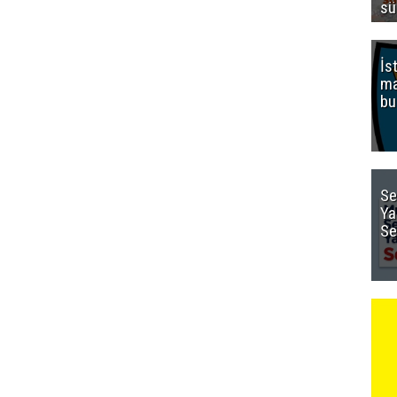
sü
İs
ma
bu
Se
Ya
Se