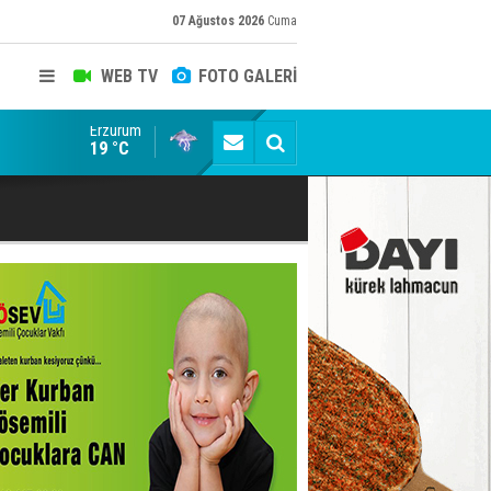
07 Ağustos 2026
Cuma
WEB TV
FOTO GALERİ
Erzurum
ADALET BAKANI AKIN GÜRLEK'E AÇIK İHBAR! BAKIRC
19 °C