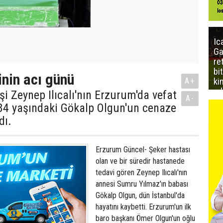
Ic
Ga
re
bi
inin acı günü
ki
A+
ed
eşi Zeynep Ilıcalı'nın Erzurum'da vefat
A-
 84 yaşındaki Gökalp Olgun'un cenaze
dı.
Erzurum Güncel- Şeker hastası
olan ve bir süredir hastanede
tedavi gören Zeynep Ilıcalı'nın
annesi Sumru Yılmaz'ın babası
Gökalp Olgun, dün İstanbul'da
hayatını kaybetti. Erzurum'un ilk
baro başkanı Ömer Olgun'un oğlu