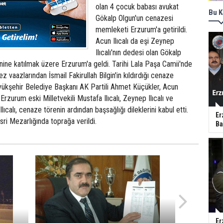
olan 4 çocuk babası avukat
Bu K
Gökalp Olgun'un cenazesi
memleketi Erzurum'a getirildi.
Acun Ilıcalı da eşi Zeynep
Ilıcalı'nın dedesi olan Gökalp
ine katılmak üzere Erzurum'a geldi. Tarihi Lala Paşa Camii'nde
 vaazlarından İsmail Fakirullah Bilgin'in kıldırdığı cenaze
ükşehir Belediye Başkanı AK Partili Ahmet Küçükler, Acun
n Erzurum eski Milletvekili Mustafa Ilıcalı, Zeynep Ilıcalı ve
 Ilıcalı, cenaze törenin ardından başsağlığı dileklerini kabul etti.
Er
ri Mezarlığında toprağa verildi.
Ba
Er