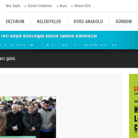
Ana Sayfa
Günün Haberleri
Arşiv
Sitene Ekle
ERZURUM
BELEDİYELER
DOĞU ANADOLU
GÜNDEM
de Haklılığın Resmi: Selami Altınok ve Kirli İlişkiler Ağı
SİYASET
AFAD/ SAVAŞ
SPOR
 acı günü
KÜLTÜR/SANAT//MAĞAZİN
BODRUM