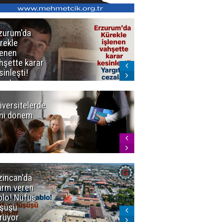
zurum'da
Erzurum dâhil
rekle
Çok Sayıda
lenen
İlde
hşette karar
Uyuşturucuya
sinleşti!
Darbe
rgıtay
zaları onadı
iversitelerde
Başkan
ni dönem
Sekmen'den
Tercih
Döneminde
Erzurum
Vurgusu
zincan'da
Meteoroloji
arm veren
uyardı!
blo! Nüfus
Doğu'ya yaz
şüşü
gelmeyecek
rüyor