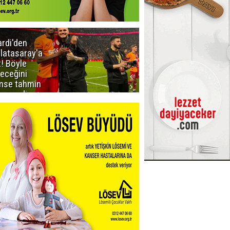
ardi'den
Taraftar
latasaray'a
gruplarından
t! Böyle
Uçar'a ziyaret
teceğini
mse tahmin
emezdi