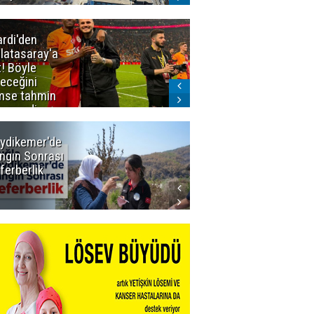
ardi'den
Taraftar
latasaray'a
gruplarından
t! Böyle
Uçar'a ziyaret
teceğini
mse tahmin
emezdi
ydikemer'de
Muğla
ngın Sonrası
Büyükşehir
ferberlik
Tüm
İmkânlarıyla
Yangın
Sahasında