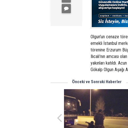
Olgun'un cenaze tören
emekli İstanbul merkez
törenine Erzurum Büy
Ilıcalı'nın amcası ola
yakınları katıldı. Acun
Gökalp Olgun Aşağı As
Önceki ve Sonraki Haberler