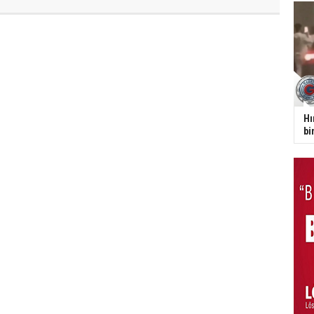
Hı
bi