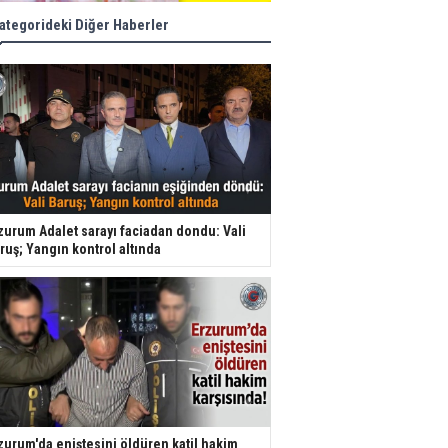
ategorideki Diğer Haberler
zurum Adalet sarayı faciadan dondu: Vali
ruş; Yangın kontrol altında
zurum'da eniştesini öldüren katil hakim