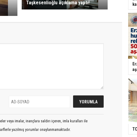
Taşkesenlioğlu açıklama yaptı!
ka
Er
aş
er veya imalar, inançlara saldırı içeren, imla kuralları ile
TC
arflerle yazılmış yorumlar onaylanmamaktadır.