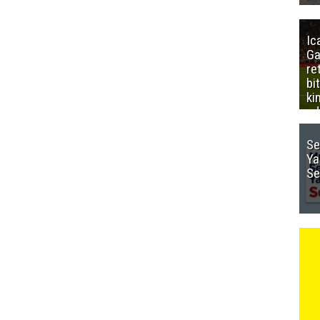
Ic
Ga
re
bi
ki
ed
Se
Ya
Se