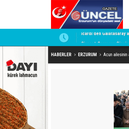
 edemezdi
Siyaset-Sermaye Çizgisin
HABERLER
ERZURUM
Acun ailesinin