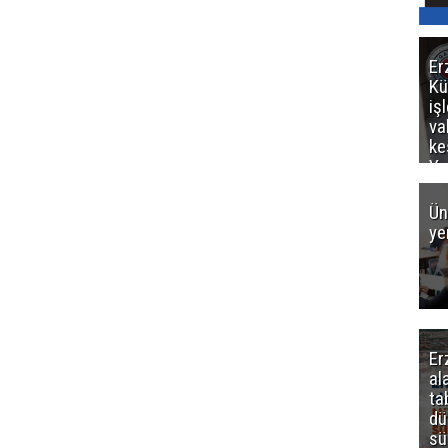
Er
Kü
iş
va
ke
Ya
ce
Ün
ye
Er
al
ta
dü
sü