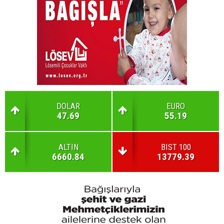
DOLAR
EURO
47.69
55.19
ALTIN
BIST 100
6660.84
13779.39