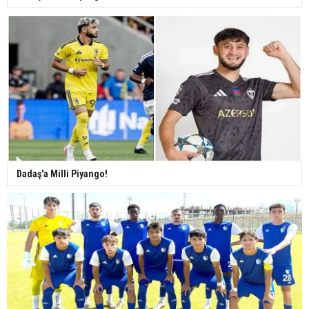
Dadaş'a Milli Piyango!