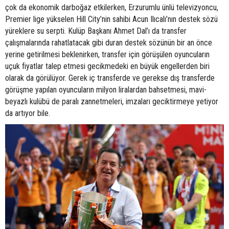
çok da ekonomik darboğaz etkilerken, Erzurumlu ünlü televizyoncu,
Premier lige yükselen Hill City’nin sahibi Acun Ilıcalı’nın destek sözü
yüreklere su serpti. Kulüp Başkanı Ahmet Dal’ı da transfer
çalışmalarında rahatlatacak gibi duran destek sözünün bir an önce
yerine getirilmesi beklenirken, transfer için görüşülen oyuncuların
uçuk fiyatlar talep etmesi gecikmedeki en büyük engellerden biri
olarak da görülüyor. Gerek iç transferde ve gerekse dış transferde
görüşme yapılan oyuncuların milyon liralardan bahsetmesi, mavi-
beyazlı kulübü de paralı zannetmeleri, imzaları geciktirmeye yetiyor
da artıyor bile.