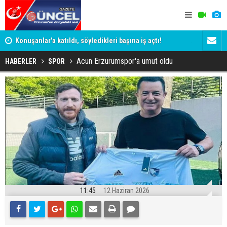
ye
Konuşanlar'a katıldı, söyledikleri başına iş açtı!
ADALET BAK
Gözaltına alındı
KİM KORU
Acun Erzurumspor'a umut oldu
HABERLER
SPOR
11:45
12 Haziran 2026