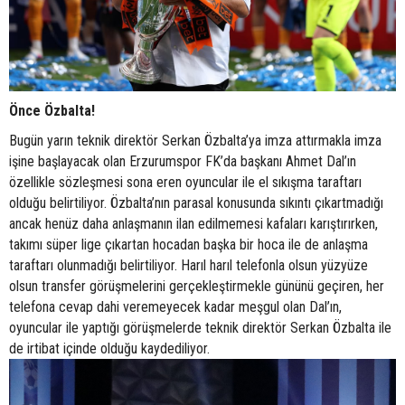
Önce Özbalta!
Bugün yarın teknik direktör Serkan Özbalta’ya imza attırmakla imza
işine başlayacak olan Erzurumspor FK’da başkanı Ahmet Dal’ın
özellikle sözleşmesi sona eren oyuncular ile el sıkışma taraftarı
olduğu belirtiliyor. Özbalta’nın parasal konusunda sıkıntı çıkartmadığı
ancak henüz daha anlaşmanın ilan edilmemesi kafaları karıştırırken,
takımı süper lige çıkartan hocadan başka bir hoca ile de anlaşma
taraftarı olunmadığı belirtiliyor. Harıl harıl telefonla olsun yüzyüze
olsun transfer görüşmelerini gerçekleştirmekle gününü geçiren, her
telefona cevap dahi veremeyecek kadar meşgul olan Dal’ın,
oyuncular ile yaptığı görüşmelerde teknik direktör Serkan Özbalta ile
de irtibat içinde olduğu kaydediliyor.