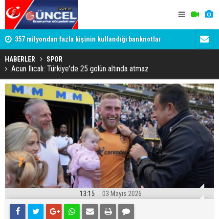
357 milyondan fazla kişinin kullandığı banknotlar
Oltu Çayı’n
değişiyor
Ertuğrul Ha
HABERLER
SPOR
Acun Ilıcalı: Türkiye'de 25 golün altında atmaz
13:15
03 Mayıs 2026