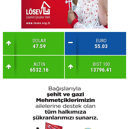
DOLAR
EURO
47.59
55.03
ALTIN
BIST 100
6532.16
13796.41