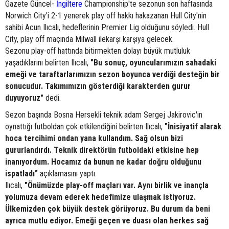
Gazete Güncel-
İngiltere
Championship'te sezonun son haftasında
Norwich City'i 2-1 yenerek play off hakkı hakazanan Hull City'nin
sahibi Acun Ilıcalı, hedeflerinin Premier Lig olduğunu söyledi. Hull
City, play off maçında Milwall ilekarşı karşıya gelecek.
Sezonu play-off hattında bitirmekten dolayı büyük mutluluk
yaşadıklarını belirten Ilıcalı,
"Bu sonuç, oyuncularımızın sahadaki
emeği ve taraftarlarımızın sezon boyunca verdiği desteğin bir
sonucudur. Takımımızın gösterdiği karakterden gurur
duyuyoruz"
dedi.
Sezon başında Bosna Hersekli teknik adam Sergej Jakirovic'in
oynattığı futboldan çok etkilendiğini belirten Ilıcalı,
"İnisiyatif alarak
hoca tercihimi ondan yana kullandım. Sağ olsun bizi
gururlandırdı. Teknik direktörün futboldaki etkisine hep
inanıyordum. Hocamız da bunun ne kadar doğru olduğunu
ispatladı"
açıklamasını yaptı.
Ilıcalı,
"Önümüzde play-off maçları var. Aynı birlik ve inançla
yolumuza devam ederek hedefimize ulaşmak istiyoruz.
Ülkemizden çok büyük destek görüyoruz. Bu durum da beni
ayrıca mutlu ediyor. Emeği geçen ve duası olan herkes sağ