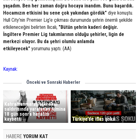
yaşadım. Ben her zaman doğru hocaya inandım. Bunu başardık.
Hocamızın etkisini bu sene çok yakından gördük"
diye konuştu.
Hull City'nin Premier Lig'e çıkması durumunda şehrin önemli şekilde
etkileneceğini belirten Ilıcalı,
"Bütün şehrin kaderi değişir.
İngiltere Premier Lig takımlarının olduğu şehirler, ligin de
merkezi oluyor. Bu da şehri olumlu anlamda
etkileyecek"
yorumunu yaptı. (AA)
Kaynak:
Önceki ve Sonraki Haberler
Kahramanmaraş'taki okul
saldırısında yaralanan Almina
18 gün sonra hayatını
kaybetti
Türkiye’de iflas şoku
HABERE
YORUM KAT