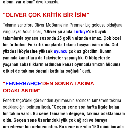
olsun, var olsun"
diye konuştu.
"OLIVER ÇOK KRİTİK BİR İSİM"
Takımın santrforu Oliver McBurnie'nin Premier Lig golcüsü olduğunu
vurgulayan Acun Ilıcalı,
"Oliver şu anda
Türkiye
'de büyük
takımlarda oynasa sezonda 25 golün altında atmaz. Çok özel
bir futbolcu. En kritik maçlarda takımı taşıyan isim oldu. Gol
yüzdesi böylesine yüksek
oyuncu
çok az gördüm. Bunun
yanında kanatlara da takviyeler yapmıştık. O bölgelerde
yaşanan sakatlıkların ardından kanat oyuncularımızın hücuma
etkisi de takıma önemli katkılar sağladı"
dedi.
"
FENERBAHÇE
'DEN SONRA TAKIMA
ODAKLANDIM"
Fenerbahçe'deki görevinden ayrılmasının ardından tamamen takıma
odaklandığını belirten Ilıcalı,
"Geçen sene son hafta ligde kalan
bir takım vardı. Bu sene tamamen değişen, takıma odaklanmam
oldu. Geçen sene üzerimdeki yük çok ağırdı ve buraya
neredeyse hiç gelmemiştim. Bu sene ise yılın 150 günü burada