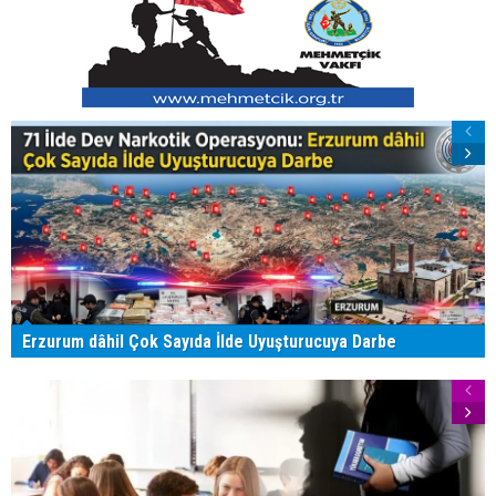
Erzurum dâhil Çok Sayıda İlde Uyuşturucuya Darbe