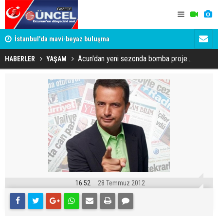
um
İstanbul'da mavi-beyaz buluşma
Erzurumspo
Acun'dan yeni sezonda bomba proje...
HABERLER
YAŞAM
16:52
28 Temmuz 2012