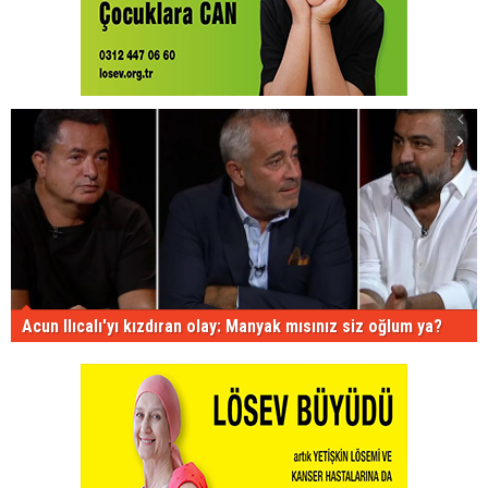
Acun Ilıcalı'yı kızdıran olay: Manyak mısınız siz oğlum ya?