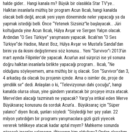
halde gider… Hangi kanala mı? Büyük bir olasılıkla Star TV’ye…
Halktan insanlarla müthiş bir program Acun Ilıcalı, hangi kanalda
olacak belli değil, ancak yeni yayın döneminde neler yapacağı ya da
yapmak istediği belli. Önce “Yetenek Sizsiniz”le başlayacak… Jüri
koltuğunda yine Acun Ilıcalı, Hülya Avşar ve Sergen Yalçın olacak.
Ardından “O Ses Türkiye” yarışmasını yapacak. Ilıcalı’nın “O Ses
Türkiye”de Hadise, Murat Boz, Hülya Avşar ve Mustafa Sandal’dan
birini ya da ikisini değiştirmesi söz konusu… Yeni “Survivor”ı 2013’ün
mart ayında Filipinler’de yapacak. Acun’un asıl sürprizi ise yıl sonuna
doğru halktan insanlarla birlikte yapacağı program… Ilıcalı, “Ne
olduğunu söyleyemem, ama müthiş bir iş olacak. Son “Survivor”dan 3,
4 arkadaş da olacak bu projenin içinde. Ama o isimler de, proje de
şimdilik sır” dedi. Anlaşılan o ki, “Televizyonun dahi çocuğu”, hangi
kanalda olursa olsun, yine gündem yaratacak bir projeye imza atacak.
Merve’den alacağı tazminatı ne yapacak? Yargı’ya intikal eden Merve
Büyüksaraç konusunu da sorduk Acun’a… Büyüksaraç için “Süper
yalancı” diyen Ilıcalı, şunları söyledi: “Söylediği her şey yalan. 22
milyon yatırdığım bir programı yarışmacılara gizli gizli yiyecek
vererek tehlikeye atacak kadar aptal mıyım? Mahkeme sonunda