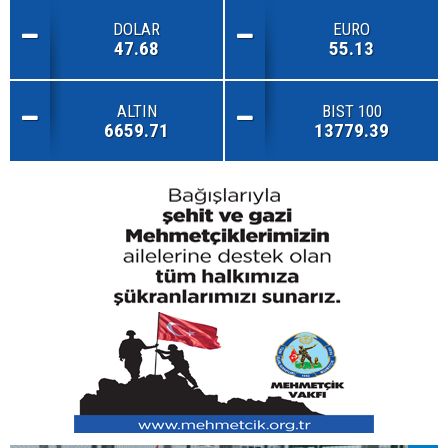
DOLAR
EURO
47.68
55.13
ALTIN
BIST 100
6659.71
13779.39