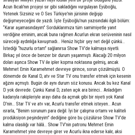
Acun Ilıcalı'nın projeyi sır gibi sakladığını vurgulayan Eyüboğlu,
Yetenek Sizsiniz ve O Ses Türkiye'nin jürisinin değişip
değişmeyeceğini de yazdı. İşte Eyüboğlu'nun yazısındaki ilgili bölüm:
“Karar aşamasındayım” Sorduklarımıza tüm samimiyetle yanıt
verdiğine eminim, ancak buna rağmen Acun’un ekran serüveninin nasıl
süreceği aydınlığa kavuşmadı… Henüz hiçbir şey net değil çünkü…
İstediği “huzurlu ortam” sağlanırsa Show TV’de kalmaya niyetli.
Birkaç yıl önce de benzer bir durum yaşanmıştı. Alacağı 20 milyon
doları aşınca Show TV ile ipler kopma noktasına gelmiş, ancak
Mehmet Emin Karamehmet devreye girince, sorun çözülmüştü. O
dönemde de Kanal D, atv ve Star TV onu transfer etmek için kesenin
ağzını açmıştı. Bugün de aynı durum söz konusu. Ancak bu kez Kanal
D yok devrede. Çünkü Kanal D, zaten açık ara birinci… Anladığım
kadarıyla rakipleriyle arayı daha da açmak gibi bir niyeti yok Kanal
D’nin… Star TV ve atv var, Acun’u transfer etmek isteyen… Acun
ısrarla, “Benim sorunum para değil. İyi bir çalışma ortamı ve kaliteli
prodüksiyon peşindeyim” dediğine göre bu çözülürse Show TV’de
kalma olasılığı var hâlâ… Show TV’nin patronu Mehmet Emin
Karamehmet yine devreye girer ve Acun’u ikna ederse kalır, aksi