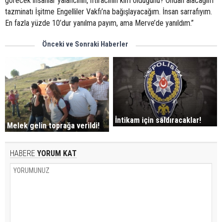
görecek insanlar yalancının, iftiracının kim olduğunu? Ondan alacağım
tazminatı İşitme Engelliler Vakfı’na bağışlayacağım. İnsan sarrafıyım.
En fazla yüzde 10’dur yanılma payım, ama Merve’de yanıldım.”
Önceki ve Sonraki Haberler
İntikam için saldıracaklar!
Melek gelin toprağa verildi!
HABERE
YORUM KAT