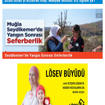
Acun Ilıcalı'yı kızdıran olay: Manyak mısınız siz oğlum ya?
Seydikemer'de Yangın Sonrası Seferberlik