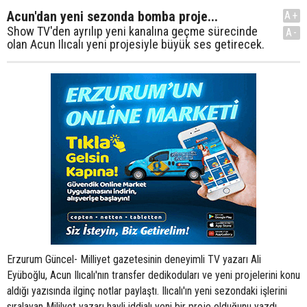
Acun'dan yeni sezonda bomba proje...
A+
Show TV'den ayrılıp yeni kanalına geçme sürecinde
A-
olan Acun Ilıcalı yeni projesiyle büyük ses getirecek.
Erzurum Güncel- Milliyet gazetesinin deneyimli TV yazarı Ali
Eyüboğlu, Acun Ilıcalı'nın transfer dedikoduları ve yeni projelerini konu
aldığı yazısında ilginç notlar paylaştı. Ilıcalı'ın yeni sezondaki işlerini
sıralayan Mililyet yazarı hayli iddialı yeni bir proje olduğunu yazdı.