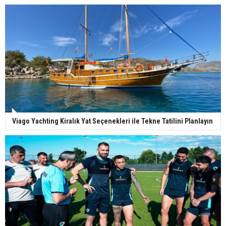
Viago Yachting Kiralık Yat Seçenekleri ile Tekne Tatilini Planlayın