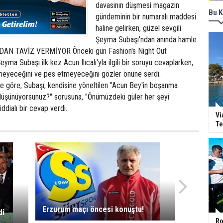
davasının düşmesi magazin
Bu K
gündeminin bir numaralı maddesi
haline gelirken, güzel sevgili
Şeyma Subaşı'ndan anında hamle
DAN TAVİZ VERMİYOR Önceki gün Fashion's Night Out
 Şeyma Subaşı ilk kez Acun Ilıcalı'yla ilgili bir soruyu cevaplarken,
ermeyeceğini ve pes etmeyeceğini gözler önüne serdi.
e göre; Subaşı, kendisine yöneltilen "Acun Bey'in boşanma
e düşünüyorsunuz?" sorusuna, "Önümüzdeki güler her şeyi
ddialı bir cevap verdi.
Vi
Te
Erzurum maçı öncesi konuştu!
di
Ro