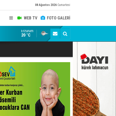
08 Ağustos 2026
Cumartesi
WEB TV
FOTO GALERİ
Erzurum
Konuşanlar'a katıldı, söyledikleri başına iş açtı! Göza
20 °C