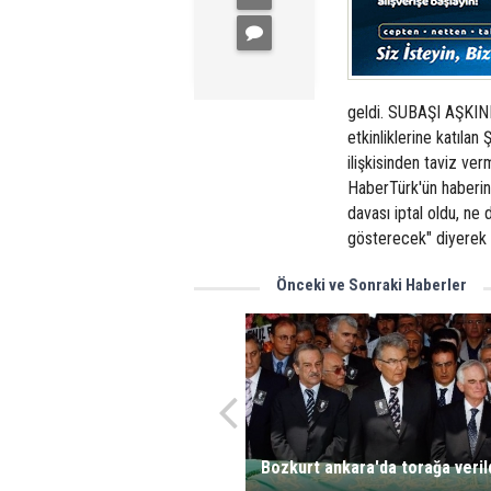
geldi. SUBAŞI AŞKIN
etkinliklerine katılan
ilişkisinden taviz v
HaberTürk'ün haberin
davası iptal oldu, n
gösterecek" diyerek i
Önceki ve Sonraki Haberler
Bozkurt ankara'da torağa veril