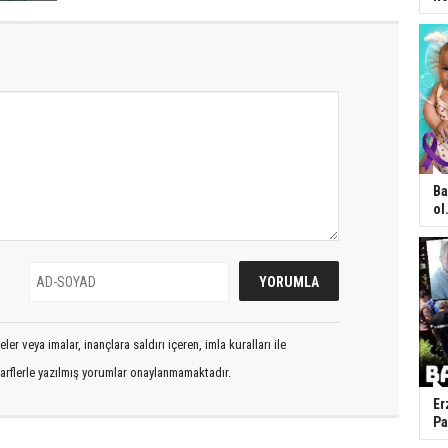
Ba
ol.
er veya imalar, inançlara saldırı içeren, imla kuralları ile
arflerle yazılmış yorumlar onaylanmamaktadır.
Er
Pa