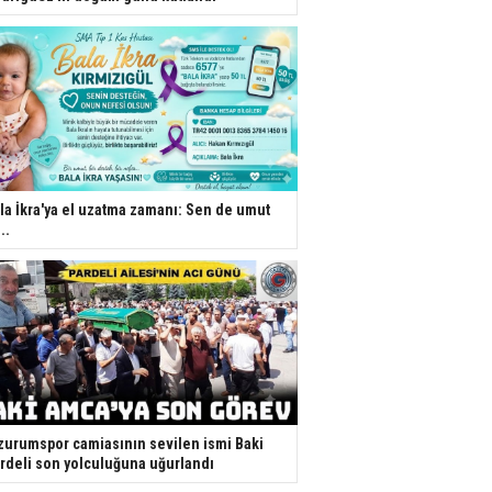
la İkra'ya el uzatma zamanı: Sen de umut
..
zurumspor camiasının sevilen ismi Baki
rdeli son yolculuğuna uğurlandı