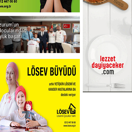
zurum'un
Amar süper
docularından
ligi seviyor!
yük başarı