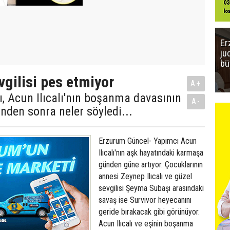
Er
ju
bü
vgilisi pes etmiyor
A+
, Acun Ilıcalı'nın boşanma davasının
A-
inden sonra neler söyledi...
Erzurum Güncel- Yapımcı Acun
Ilıcalı'nın aşk hayatındaki karmaşa
günden güne artıyor. Çocuklarının
annesi Zeynep Ilıcalı ve güzel
sevgilisi Şeyma Subaşı arasındaki
savaş ise Survivor heyecanını
geride bırakacak gibi görünüyor.
Acun Ilıcalı ve eşinin boşanma