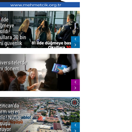
 ilde
Erzurum'da
üğmeye
Kürekle
sıldı!
işlenen
ullara 30 bin
vahşette karar
ni güvenlik
kesinleşti!
revlisi
Yargıtay
cezaları onadı
iversitelerde
Başkan
ni dönem
Sekmen'den
Tercih
Döneminde
Erzurum
Vurgusu
zincan'da
Meteoroloji
arm veren
uyardı!
blo! Nüfus
Doğu'ya yaz
şüşü
gelmeyecek
rüyor