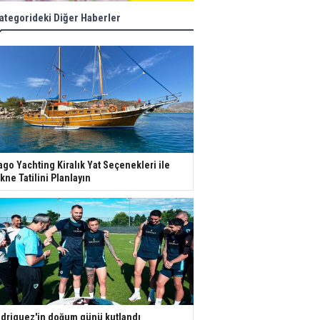
ategorideki Diğer Haberler
ago Yachting Kiralık Yat Seçenekleri ile
kne Tatilini Planlayın
driguez'in doğum günü kutlandı