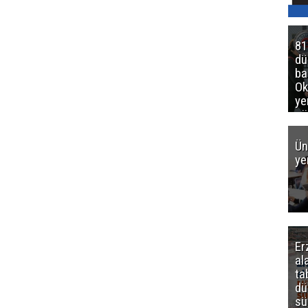
81
d
ba
Ok
ye
gö
Ün
ye
Er
al
ta
dü
sü