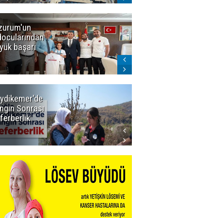
zurum'un
Amar süper
docularından
ligi seviyor!
yük başarı
ydikemer'de
Muğla
ngın Sonrası
Büyükşehir
ferberlik
Tüm
İmkânlarıyla
Yangın
Sahasında