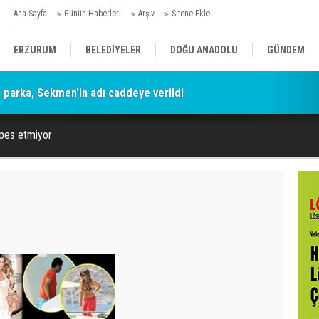
Ana Sayfa
Günün Haberleri
Arşiv
Sitene Ekle
ERZURUM
BELEDİYELER
DOĞU ANADOLU
GÜNDEM
parka, Sekmen'in adı caddeye verildi
SİYASET
AFAD/ SAVAŞ
SPOR
 pes etmiyor
KÜLTÜR/SANAT//MAĞAZİN
BODRUM