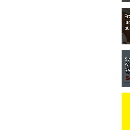
Er
ju
bü
Se
Ya
Se