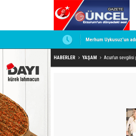
Merhum Uykusuz'un adı 
HABERLER
YAŞAM
Acun'un sevgilisi