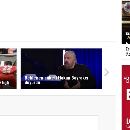
Es
'A
Beklenen anketi Hakan Bayrakçı
tişti
duyurdu