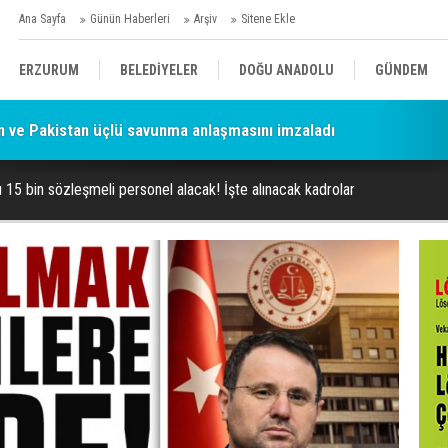
Ana Sayfa
Günün Haberleri
Arşiv
Sitene Ekle
ERZURUM
BELEDİYELER
DOĞU ANADOLU
GÜNDEM
n ve Pakistan üçlü savunma anlaşmasını imzaladı
SİYASET
AFAD/ SAVAŞ
SPOR
ı 15 bin sözleşmeli personel alacak! İşte alınacak kadrolar
KÜLTÜR/SANAT//MAĞAZİN
BODRUM