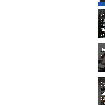
81
d
ba
Ok
ye
gö
Ün
ye
Er
al
ta
dü
sü