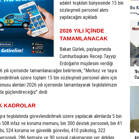
adalet teşkilatı bünyesinde 15 bin
Bu K
sözleşmeli personel alımı
yapılacağını açıkladı.
2026 YILI İÇİNDE
TAMAMLANACAK
Bakan Gürlek, paylaşımında
Cumhurbaşkanı Recep Tayyip
Erdoğan’ın müjdesini verdiği
6 yılı içerisinde tamamlanacağını belirterek, "Merkez ve taşra
'B
endirilmek üzere toplam 15 bin sözleşmeli personel alımı için
Cu
konusu alımları 2026 yılı içerisinde tamamlayarak teşkilatımızın
da güçlendireceğiz" dedi.
AK KADROLAR
ra teşkilatında görevlendirilmek üzere yapılacak alımlarda 5 bin
bin 508 infaz ve koruma memuru, bin 300 destek personeli, bin 41
ibi, 524 koruma ve güvenlik görevlisi, 410 psikolog, 322
ersoneli, 286 hemşire ve 90 sosyal çalışmacının yer aldığını
AH