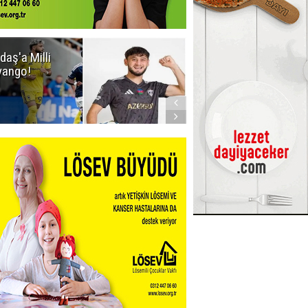
daş'a Milli
Dadaş'a Milli
yango!
Piyango!