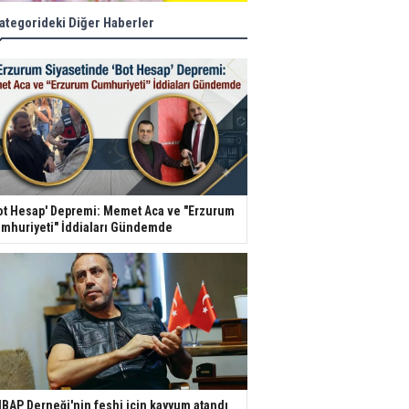
ategorideki Diğer Haberler
ot Hesap' Depremi: Memet Aca ve "Erzurum
mhuriyeti" İddiaları Gündemde
BAP Derneği'nin feshi için kayyum atandı