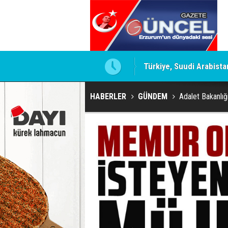
Türkiye, Suudi Arabista
HABERLER
GÜNDEM
Adalet Bakanlığ