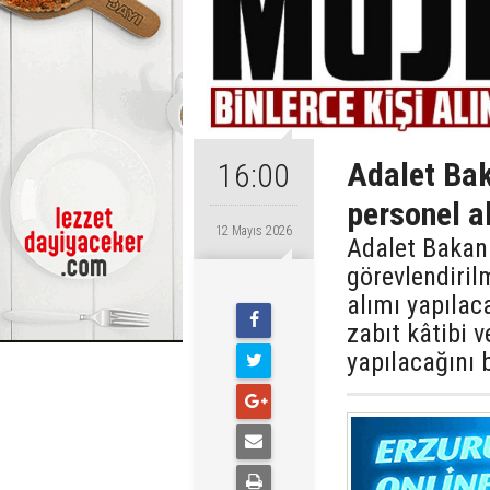
Adalet Bak
16:00
personel a
12 Mayıs 2026
Adalet Bakanı
görevlendiril
alımı yapılac
zabıt kâtibi
yapılacağını b