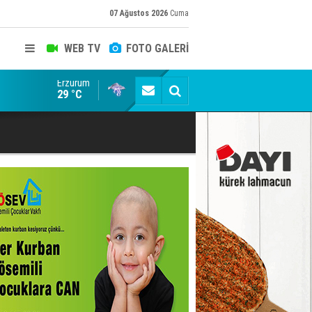
07 Ağustos 2026
Cuma
WEB TV
FOTO GALERİ
Erzurum
Karanlık İlişkiler Ağının Sözde Hayırseveri: Tutukl
29 °C