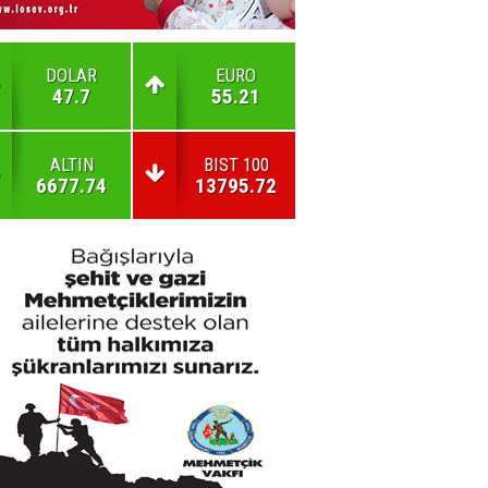
DOLAR
EURO
47.7
55.21
ALTIN
BIST 100
6677.74
13795.72