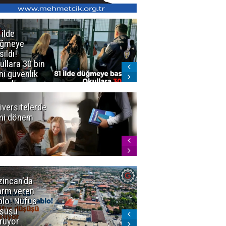
 ilde
Erzurum'da
üğmeye
Kürekle
sıldı!
işlenen
ullara 30 bin
vahşette karar
ni güvenlik
kesinleşti!
revlisi
Yargıtay
cezaları onadı
iversitelerde
Başkan
ni dönem
Sekmen'den
Tercih
Döneminde
Erzurum
Vurgusu
zincan'da
Meteoroloji
arm veren
uyardı!
blo! Nüfus
Doğu'ya yaz
şüşü
gelmeyecek
rüyor