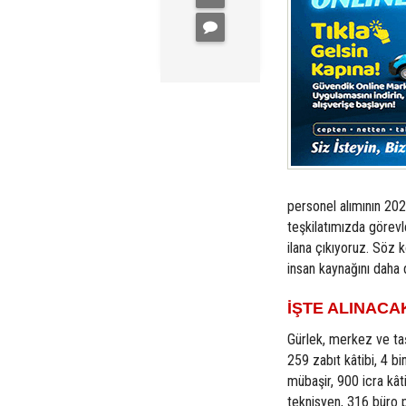
personel alımının 202
teşkilatımızda görevl
ilana çıkıyoruz. Söz 
insan kaynağını daha 
İŞTE ALINAC
Gürlek, merkez ve taş
259 zabıt kâtibi, 4 
mübaşir, 900 icra kât
teknisyen, 316 büro p