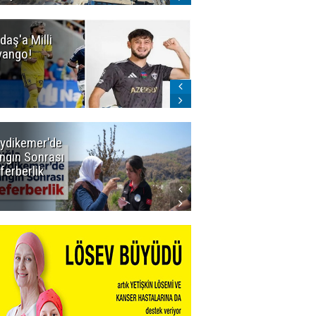
daş'a Milli
Dadaş'a Milli
yango!
Piyango!
ydikemer'de
Muğla
ngın Sonrası
Büyükşehir
ferberlik
Tüm
İmkânlarıyla
Yangın
Sahasında