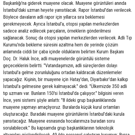
Başkanlığı'na giderek muayene olacak. Muayene görüntüleri anında
İstanbul'daki uzman heyete yansıtılacak. Rapor İstanbul'dan verilecek.
Böylece davaların adli rapor için yıllarca sıra beklemesi
gerekmeyecek. Ayrıca İstanbul'a, otopsi yapılan merkezlerden
sadece analiz edilecek parçaların, örneklerin gönderilmesi
sağlanacak. Sonuç da otopsi yapılan merkezlerden verilecek. Adli Tıp
Kurumu'nda bekleme süresini azaltma hem de yerinde çözüm
anlamında ciddi bir çaba içinde olduklarını belirten Kurum Başkanı
Doç. Dr. Haluk İnce, adli muayenelerde görüntülü sisteme
geçeceklerini belirtti. "Vatandaşımızın, adli süreçlerden dolayı
İstanbul'a gelme zorunluluğunu ortadan kaldıracak düzenlemeler
yapacağız. Kişinin, bir muayene için Hatay'dan, Diyarbakır'dan kalkıp
İstanbul'a gelmesine gerek kalmayacak." dedi. "Ülkemizde 350 adli
tıp uzmanı var. Bunların 150'si İstanbul'da çalışıyor." bilgisini veren
İnce, yeni sistemi şöyle anlattı: "8 ildeki grup başkanlıklarında
muayene yapmayı amaçlıyoruz. Buralarda küçük kurul ortamları
oluşturacağız. Buradaki muayene görüntülerini İstanbul'daki kurula
yansıtacağız. Muayene esnasında hocalarımıza buradan soru
sorulabilecek." Bu kapsamda grup başkanlıklarının teknolojik
altyapıları güçlendirilecek. 49 ilde personel çalıştıran kurumun; Bursa,