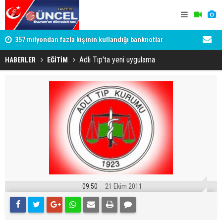
357 milyondan fazla kişinin kullandığı banknotlar
Oltu Çayı’n
değişiyor
Ertuğrul Ha
Adli Tıp'ta yeni uygulama
HABERLER
EĞİTİM
09:50
21 Ekim 2011