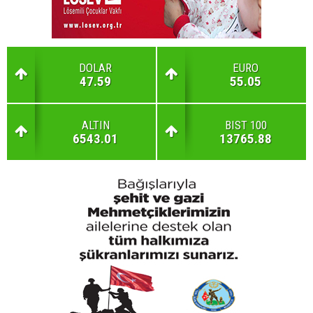
DOLAR
EURO
47.59
55.05
ALTIN
BIST 100
6543.01
13765.88