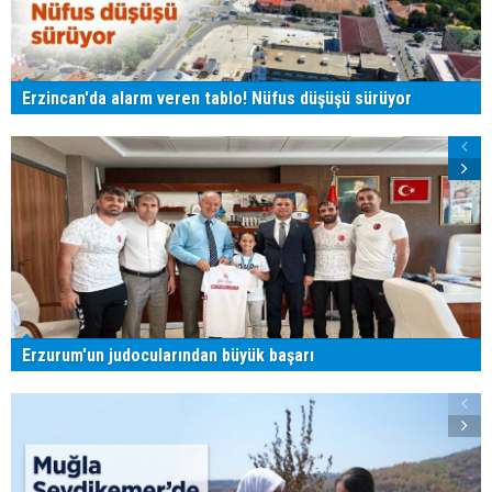
Erzincan'da alarm veren tablo! Nüfus düşüşü sürüyor
Erzurum'un judocularından büyük başarı