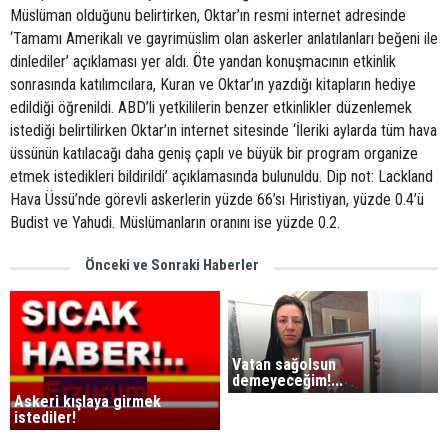
Müslüman olduğunu belirtirken, Oktar’ın resmi internet adresinde
‘Tamamı Amerikalı ve gayrimüslim olan askerler anlatılanları beğeni ile
dinlediler’ açıklaması yer aldı. Öte yandan konuşmacının etkinlik
sonrasında katılımcılara, Kuran ve Oktar’ın yazdığı kitapların hediye
edildiği öğrenildi. ABD’li yetkililerin benzer etkinlikler düzenlemek
istediği belirtilirken Oktar’ın internet sitesinde ‘İleriki aylarda tüm hava
üssünün katılacağı daha geniş çaplı ve büyük bir program organize
etmek istedikleri bildirildi’ açıklamasında bulunuldu. Dip not: Lackland
Hava Üssü’nde görevli askerlerin yüzde 66’sı Hıristiyan, yüzde 0.4’ü
Budist ve Yahudi. Müslümanların oranını ise yüzde 0.2.
Önceki ve Sonraki Haberler
Vatan sağolsun
demeyeceğim!...
Askeri kışlaya girmek
istediler!