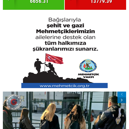
6656.31
13779.39