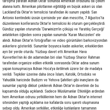
tartışma yaratan Adnan Oktar sonunda Amerikan ordusunu da çekim
alanına kattı. Amerikan pilotlarının eğitildiği en büyük askeri üs olan
Lackland’da Oktar’ın temsilcisi tarafından iki sunum yapıldı. San
Antonio kentindeki üssün içerisinde yer alan mescitte, 7 Ağustos’ta
düzenlenen konferansta Oktar’ın temsilcisi iki oturum gerçekleştirdi.
Gündüz yapılan oturumda ‘Darwinizm’in çöküşü ve Yaratılış Gerçeği’
anlatılırken öğleden sonra yapılan sunumda ‘Kuran Mucizeleri’ ele
alındı. Adnan Oktar’ın fotoğrafları ve video görüntüleri barkovizyondan
askerlere gösterildi. Sunumlar boyunca kadın askerler, erkeklerden
ayrı bir yerde oturdu. Yüzbaşı davet etti Amerikan Hava
Kuvvetleri’nin iki din adamından biri olan Yüzbaşı Sharior Rahman
tarafından organize edilen etkinlik sonrasında Oktar adına sunum
yapan konuşmacıya Adnan Hoca’ya iletilmek üzere bir de madalya
verildi. Tepkiler üzerine daha önce İslam, Katolik, Ortodoks ve
Yahudilik haricinde Budizm ve Yehova Şahitleri gibi inançların da
sunumlar yaptığı dikkat çekilerek Adnan Oktar’ın davetinin de bu
kapsamda olduğu açıklandı. Sadece Müslümanlar Etkinliğin ardından
hem Amerikan odrusu yetkililerinin hem de Adnan Oktar’ın internet
sitesinden yaptığı açıklama ise kafalarda soru işareti oluşmasına
sebep oldu. Amerikan yetkililer, etkinliğe katılanların tamamının