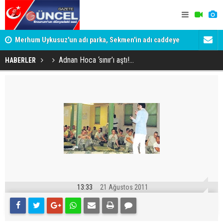
Merhum Uykusuz'un adı parka, Sekmen'in adı caddeye
Konuşanlar'
verildi
Gözaltına a
Adnan Hoca ‘sınır’ı aştı!...
HABERLER
13:33
21 Ağustos 2011