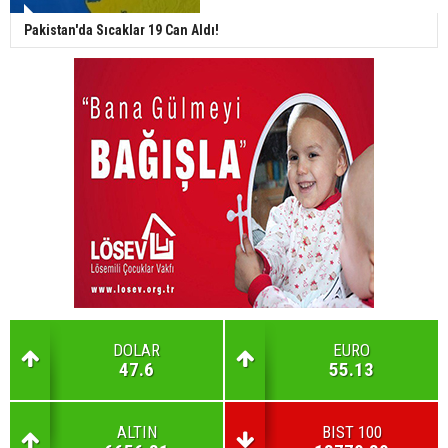
Pakistan'da Sıcaklar 19 Can Aldı!
DOLAR
EURO
47.6
55.13
ALTIN
BIST 100