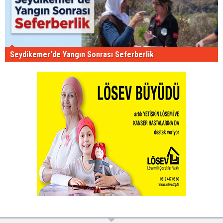
Seydikemer'de Yangın Sonrası Seferberlik