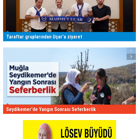
Taraftar gruplarından Uçar'a ziyaret
Seydikemer'de Yangın Sonrası Seferberlik