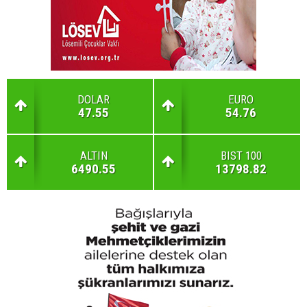
DOLAR
EURO
47.55
54.76
ALTIN
BIST 100
6490.55
13798.82