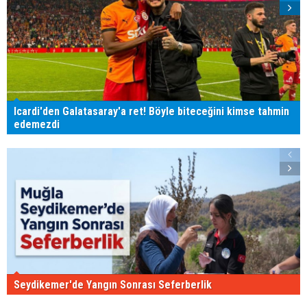
Icardi'den Galatasaray'a ret! Böyle biteceğini kimse tahmin
edemezdi
Seydikemer'de Yangın Sonrası Seferberlik