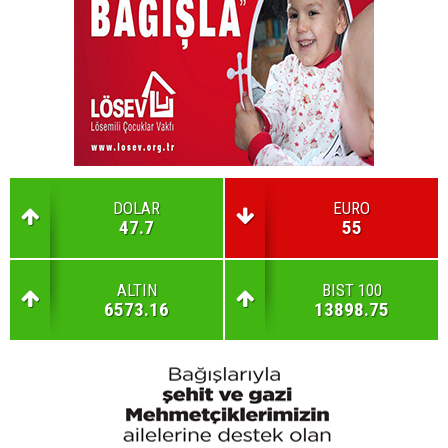
DOLAR
EURO
47.7
55
ALTIN
BIST 100
6573.16
13898.75