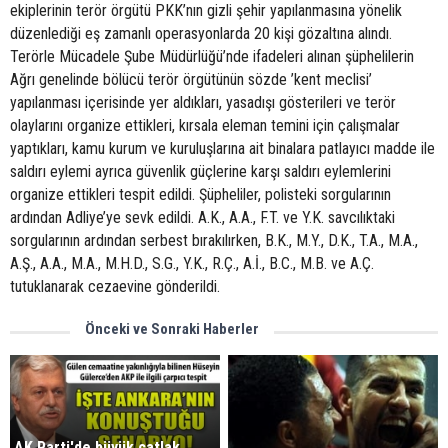
ekiplerinin terör örgütü PKK’nın gizli şehir yapılanmasına yönelik
düzenlediği eş zamanlı operasyonlarda 20 kişi gözaltına alındı.
Terörle Mücadele Şube Müdürlüğü’nde ifadeleri alınan şüphelilerin
Ağrı genelinde bölücü terör örgütünün sözde ’kent meclisi’
yapılanması içerisinde yer aldıkları, yasadışı gösterileri ve terör
olaylarını organize ettikleri, kırsala eleman temini için çalışmalar
yaptıkları, kamu kurum ve kuruluşlarına ait binalara patlayıcı madde ile
saldırı eylemi ayrıca güvenlik güçlerine karşı saldırı eylemlerini
organize ettikleri tespit edildi. Şüpheliler, polisteki sorgularının
ardından Adliye’ye sevk edildi. A.K., A.A., F.T. ve Y.K. savcılıktaki
sorgularının ardından serbest bırakılırken, B.K., M.Y., D.K., T.A., M.A.,
A.Ş., A.A., M.A., M.H.D., S.G., Y.K., R.Ç., A.İ., B.C., M.B. ve A.Ç.
tutuklanarak cezaevine gönderildi.
Önceki ve Sonraki Haberler
AK Parti'de büyük çatlak