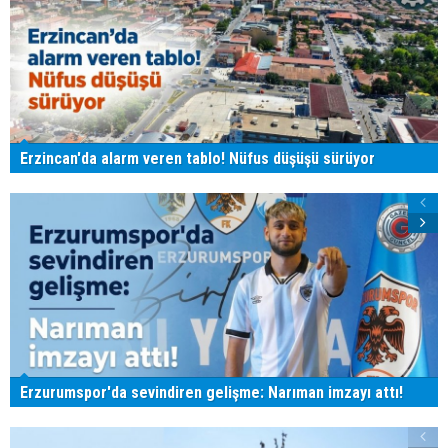
Erzincan'da alarm veren tablo! Nüfus düşüşü sürüyor
Erzurumspor'da sevindiren gelişme: Narıman imzayı attı!