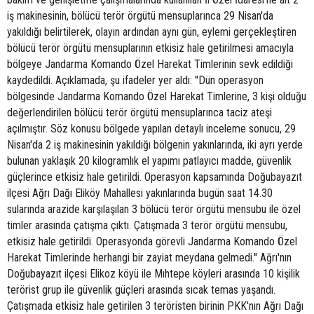
iş makinesinin, bölücü terör örgütü mensuplarınca 29 Nisan'da
yakıldığı belirtilerek, olayın ardından aynı gün, eylemi gerçekleştiren
bölücü terör örgütü mensuplarının etkisiz hale getirilmesi amacıyla
bölgeye Jandarma Komando Özel Harekat Timlerinin sevk edildiği
kaydedildi. Açıklamada, şu ifadeler yer aldı: ''Dün operasyon
bölgesinde Jandarma Komando Özel Harekat Timlerine, 3 kişi olduğu
değerlendirilen bölücü terör örgütü mensuplarınca taciz ateşi
açılmıştır. Söz konusu bölgede yapılan detaylı inceleme sonucu, 29
Nisan'da 2 iş makinesinin yakıldığı bölgenin yakınlarında, iki ayrı yerde
bulunan yaklaşık 20 kilogramlık el yapımı patlayıcı madde, güvenlik
güçlerince etkisiz hale getirildi. Operasyon kapsamında Doğubayazıt
ilçesi Ağrı Dağı Eliköy Mahallesi yakınlarında bugün saat 14.30
sularında arazide karşılaşılan 3 bölücü terör örgütü mensubu ile özel
timler arasında çatışma çıktı. Çatışmada 3 terör örgütü mensubu,
etkisiz hale getirildi. Operasyonda görevli Jandarma Komando Özel
Harekat Timlerinde herhangi bir zayiat meydana gelmedi.'' Ağrı'nın
Doğubayazıt ilçesi Elikoz köyü ile Mıhtepe köyleri arasında 10 kişilik
terörist grup ile güvenlik güçleri arasında sıcak temas yaşandı.
Çatışmada etkisiz hale getirilen 3 teröristen birinin PKK'nın Ağrı Dağı