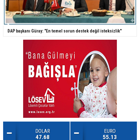
DAP başkanı Güray: "En temel sorun destek değil isteksizlik"
DOLAR
EURO
47.68
55.13