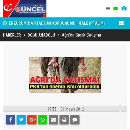
attı!
ERZURUM’DA STADYUM KÖRDÜĞÜMÜ: İHALE İPTAL Mİ
Erzurumspor
EDİLDİ, ERTELENDİ Mİ?
Ağrı'da Sıcak Çatışma
HABERLER
DOĞU ANADOLU
19:53
01 Mayıs 2012