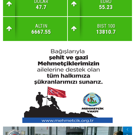
DOLAR
EURO
47.7
55.23
ALTIN
BIST 100
6667.55
13810.7