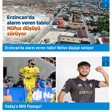
Erzincan'da alarm veren tablo! Nüfus düşüşü sürüyor
Dadaş'a Milli Piyango!