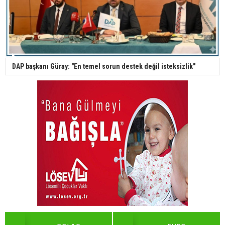
DAP başkanı Güray: "En temel sorun destek değil isteksizlik"