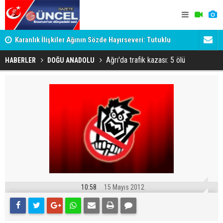
Karanlık İlişkiler Ağının Sözde Hayırseveri: Tutuklu
Dadaş'a Mil
Memet Aca Dosyası
Ağrı'da trafik kazası: 5 ölü
HABERLER
DOĞU ANADOLU
10:58
15 Mayıs 2012